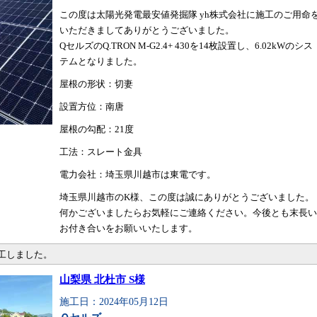
この度は太陽光発電最安値発掘隊 yh株式会社に施工のご用命
いただきましてありがとうございました。
QセルズのQ.TRON M-G2.4+ 430を14枚設置し、6.02kWのシス
テムとなりました。
屋根の形状：切妻
設置方位：南唐
屋根の勾配：21度
工法：スレート金具
電力会社：埼玉県川越市は東電です。
埼玉県川越市のK様、この度は誠にありがとうございました。
何かございましたらお気軽にご連絡ください。今後とも末長い
お付き合いをお願いいたします。
施工しました。
山梨県 北杜市 S様
施工日：2024年05月12日