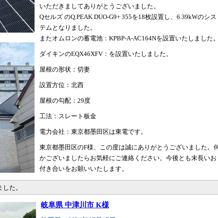
いただきましてありがとうございました。
Qセルズ のQ.PEAK DUO-G9+ 355を18枚設置し、6.39kWのシス
テムとなりました。
またオムロンの蓄電池：KPBP-A-AC164Nを設置いたしました
ダイキンのEQX46XFV：を設置いたしました。
屋根の形状：切妻
設置方位：北西
屋根の勾配：29度
工法：スレート板金
電力会社：東京都墨田区は東電です。
東京都墨田区のF様、この度は誠にありがとうございました。
かございましたらお気軽にご連絡ください。今後とも末長いお
付き合いをお願いいたします。
ました。
岐阜県 中津川市 K様