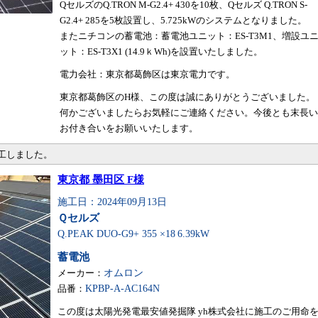
QセルズのQ.TRON M-G2.4+ 430を10枚、Qセルズ Q.TRON S-
G2.4+ 285を5枚設置し、5.725kWのシステムとなりました。
またニチコンの蓄電池：蓄電池ユニット：ES-T3M1、増設ユ
ット：ES-T3X1 (14.9ｋWh)を設置いたしました。
電力会社：東京都葛飾区は東京電力です。
東京都葛飾区のH様、この度は誠にありがとうございました。
何かございましたらお気軽にご連絡ください。今後とも末長い
お付き合いをお願いいたします。
施工しました。
東京都 墨田区 F様
施工日：2024年09月13日
Ｑセルズ
Q.PEAK DUO-G9+ 355 ×18
6.39kW
蓄電池
メーカー：
オムロン
品番：
KPBP-A-AC164N
この度は太陽光発電最安値発掘隊 yh株式会社に施工のご用命