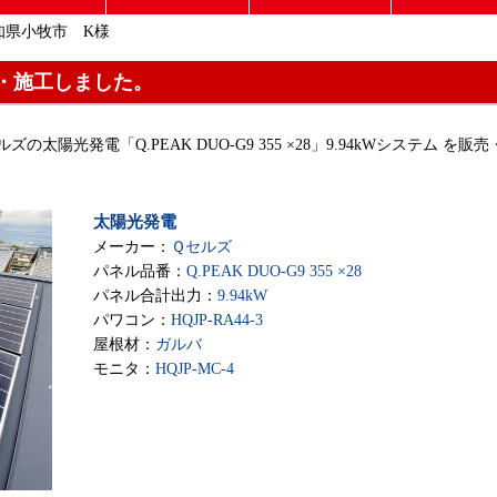
知県小牧市 K様
・施工しました。
ズの太陽光発電「Q.PEAK DUO-G9 355 ×28」9.94kWシステム を販売
太陽光発電
メーカー：
Ｑセルズ
パネル品番：
Q.PEAK DUO-G9 355 ×28
パネル合計出力：
9.94kW
パワコン：
HQJP-RA44-3
屋根材：
ガルバ
モニタ：
HQJP-MC-4