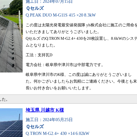
施工日：2024年07月15日
Ｑセルズ
Q.PEAK DUO M-G11S 415 ×20
8.3kW
この度は太陽光発電最安値発掘隊 yh株式会社に施工のご用命
いただきましてありがとうございました。
Qセルズ のQ.TRON M-G2.4+ 430を20枚設置し、8.6kWのシス
ムとなりました。
工法：支持瓦D
電力会社：岐阜県中津川市は中部電力です。
岐阜県中津川市のK様、この度は誠にありがとうございまし
た。何かございましたらお気軽にご連絡ください。今後とも末
長いお付き合いをお願いいたします。
した。
埼玉県 川越市 K様
施工日：2024年05月25日
Ｑセルズ
Q.TRON M-G2.4+ 430 ×14
6.02kW