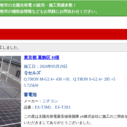
牧市の太陽光発電 の販売・施工実績多数！
小牧市の補助金情報などもお気軽にお問合わせください。
施工しました。
東京都 葛飾区 H様
施工日：2024年05月29日
Ｑセルズ
Q.TRON M-G2.4+ 430 ×10、Q.TRON S-G2.4+ 285 ×5
5.725kW
蓄電池
メーカー：
ニチコン
品番：
ES-T3M1、ES-T3X1
この度は太陽光発電最安値発掘隊 yh株式会社に施工のご用命
いただきましてありがとうございました。