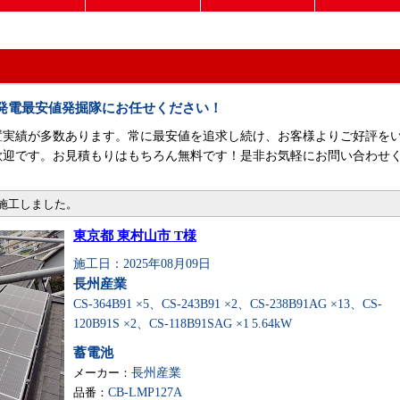
発電最安値発掘隊にお任せください！
置実績が多数あります。常に最安値を追求し続け、お客様よりご好評を
歓迎です。お見積もりはもちろん無料です！是非お気軽にお問い合わせ
・施工しました。
東京都 東村山市 T様
施工日：2025年08月09日
長州産業
CS-364B91 ×5、CS-243B91 ×2、CS-238B91AG ×13、CS-
120B91S ×2、CS-118B91SAG ×1
5.64kW
蓄電池
メーカー：
長州産業
品番：
CB-LMP127A