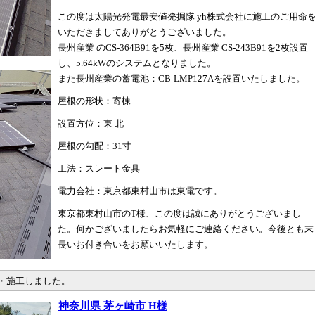
この度は太陽光発電最安値発掘隊 yh株式会社に施工のご用命
いただきましてありがとうございました。
長州産業 のCS-364B91を5枚、長州産業 CS-243B91を2枚設置
し、5.64kWのシステムとなりました。
また長州産業の蓄電池：CB-LMP127Aを設置いたしました。
屋根の形状：寄棟
設置方位：東 北
屋根の勾配：31寸
工法：スレート金具
電力会社：東京都東村山市は東電です。
東京都東村山市のT様、この度は誠にありがとうございまし
た。何かございましたらお気軽にご連絡ください。今後とも末
長いお付き合いをお願いいたします。
売・施工しました。
神奈川県 茅ヶ崎市 H様