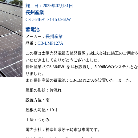
施工日：2025年07月31日
長州産業
CS-364B91 ×14
5.096kW
蓄電池
メーカー：
長州産業
品番：
CB-LMP127A
この度は太陽光発電最安値発掘隊 yh株式会社に施工のご用命
いただきましてありがとうございました。
長州産業 のCS-364B91を14枚設置し、5.096kWのシステムとな
りました。
また長州産業の蓄電池：CB-LMP127Aを設置いたしました。
屋根の形状：片流れ
設置方位：南
屋根の勾配：10寸
工法：つかみ
電力会社：神奈川県茅ヶ崎市は東電です。