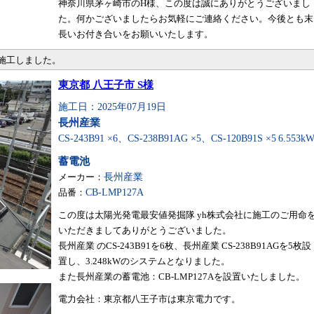
神奈川県茅ヶ崎市のH様、この度は誠にありがとうございまし
た。何かございましたらお気軽にご連絡ください。今後とも末
長いお付き合いをお願いいたします。
・施工しました。
東京都 八王子市 S様
施工日：2025年07月19日
長州産業
CS-243B91 ×6、CS-238B91AG ×5、CS-120B91S ×5
6.553k
蓄電池
メーカー：
長州産業
品番：
CB-LMP127A
この度は太陽光発電最安値発掘隊 yh株式会社に施工のご用命
いただきましてありがとうございました。
長州産業 のCS-243B91を6枚、長州産業 CS-238B91AGを5枚設
置し、3.248kWのシステムとなりました。
また長州産業の蓄電池：CB-LMP127Aを設置いたしました。
電力会社：東京都八王子市は東京電力です。