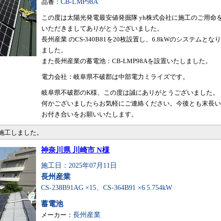
品番：
CB-LMP98A
この度は太陽光発電最安値発掘隊 yh株式会社に施工のご用命
いただきましてありがとうございました。
長州産業 のCS-340B81を20枚設置し、6.8kWのシステムとなり
ました。
また長州産業の蓄電池：CB-LMP98Aを設置いたしました。
電力会社：岐阜県不破郡は中部電力ミライズです。
岐阜県不破郡のK様、この度は誠にありがとうございました。
何かございましたらお気軽にご連絡ください。今後とも末長い
お付き合いをお願いいたします。
・施工しました。
神奈川県 川崎市 N様
施工日：2025年07月11日
長州産業
CS-238B91AG ×15、CS-364B91 ×6
5.754kW
蓄電池
メーカー：
長州産業