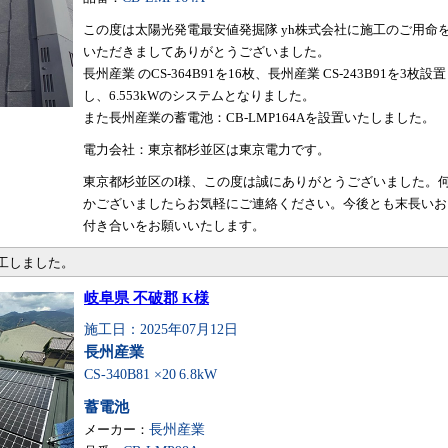
この度は太陽光発電最安値発掘隊 yh株式会社に施工のご用命
いただきましてありがとうございました。
長州産業 のCS-364B91を16枚、長州産業 CS-243B91を3枚設置
し、6.553kWのシステムとなりました。
また長州産業の蓄電池：CB-LMP164Aを設置いたしました。
電力会社：東京都杉並区は東京電力です。
東京都杉並区のI様、この度は誠にありがとうございました。
かございましたらお気軽にご連絡ください。今後とも末長いお
付き合いをお願いいたします。
施工しました。
岐阜県 不破郡 K様
施工日：2025年07月12日
長州産業
CS-340B81 ×20
6.8kW
蓄電池
メーカー：
長州産業