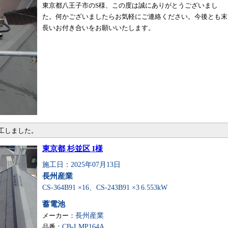
東京都八王子市のS様、この度は誠にありがとうございまし
た。何かございましたらお気軽にご連絡ください。今後とも末
長いお付き合いをお願いいたします。
施工しました。
東京都 杉並区 I様
施工日：2025年07月13日
長州産業
CS-364B91 ×16、CS-243B91 ×3
6.553kW
蓄電池
メーカー：
長州産業
品番：
CB-LMP164A