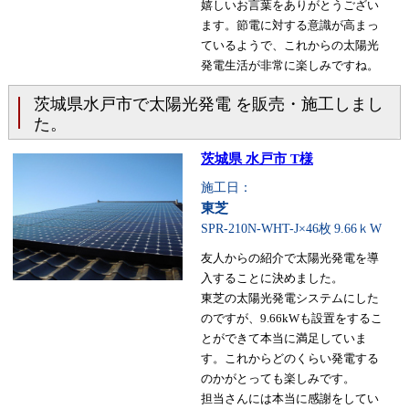
嬉しいお言葉をありがとうござい
ます。節電に対する意識が高まっ
ているようで、これからの太陽光
発電生活が非常に楽しみですね。
茨城県水戸市で太陽光発電 を販売・施工しまし
た。
茨城県 水戸市 T様
施工日：
東芝
SPR-210N-WHT-J×46枚
9.66ｋW
友人からの紹介で太陽光発電を導
入することに決めました。
東芝の太陽光発電システムにした
のですが、9.66kWも設置をするこ
とができて本当に満足していま
す。これからどのくらい発電する
のかがとっても楽しみです。
担当さんには本当に感謝をしてい