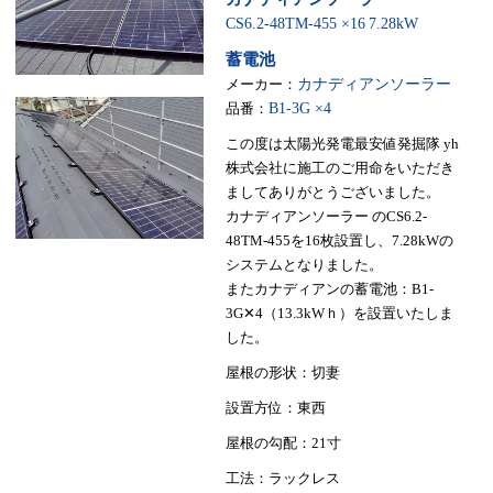
CS6.2-48TM-455 ×16
7.28kW
蓄電池
メーカー：
カナディアンソーラー
品番：
B1-3G ×4
この度は太陽光発電最安値発掘隊 yh
株式会社に施工のご用命をいただき
ましてありがとうございました。
カナディアンソーラー のCS6.2-
48TM-455を16枚設置し、7.28kWの
システムとなりました。
またカナディアンの蓄電池：B1-
3G✕4（13.3kWｈ）を設置いたしま
した。
屋根の形状：切妻
設置方位：東西
屋根の勾配：21寸
工法：ラックレス