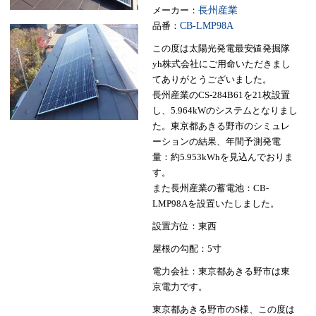
メーカー：
長州産業
品番：
CB-LMP98A
この度は太陽光発電最安値発掘隊
yh株式会社にご用命いただきまし
てありがとうございました。
長州産業のCS-284B61を21枚設置
し、5.964kWのシステムとなりまし
た。東京都あきる野市のシミュレ
ーションの結果、年間予測発電
量：約5.953kWhを見込んでおりま
す。
また長州産業の蓄電池：CB-
LMP98Aを設置いたしました。
設置方位：東西
屋根の勾配：5寸
電力会社：東京都あきる野市は東
京電力です。
東京都あきる野市のS様、この度は