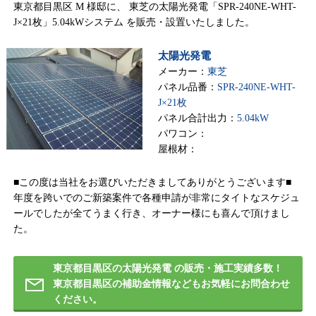
東京都目黒区 M 様邸に、 東芝の太陽光発電「SPR-240NE-WHT-
J×21枚」5.04kWシステム を販売・設置いたしました。
太陽光発電
メーカー：
東芝
パネル品番：
SPR-240NE-WHT-
J×21枚
パネル合計出力：
5.04kW
パワコン：
屋根材：
■この度は当社をお選びいただきましてありがとうございます■
年度を跨いでのご新築案件で各種申請が非常にタイトなスケジュ
ールでしたが全てうまく行き、オーナー様にも喜んで頂けまし
た。
東京都目黒区の太陽光発電 の販売・施工実績多数！
東京都目黒区の補助金情報などもお気軽にお問合わせ
ください。