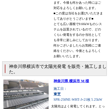
ます。今後も何かあった時にはご
対応をよろしくお願いします。
■この度は当社をお選びいただきま
してありがとうございます■
とても広い屋根で9.66kWものシス
テムを設置されているので、どの
くらい発電をするのか当社として
も非常に楽しみにしております。
何かございましたらお気軽にご連
絡をください。今後ともよろしく
お願いいたします。
神奈川県横浜市で太陽光発電 を販売・施工しまし
た。
神奈川県 横浜市 M 様
施工日：
東芝
SPR-250NE-WHT-J×21枚
5.25kW
太陽光はよく発電してくれます。とっ