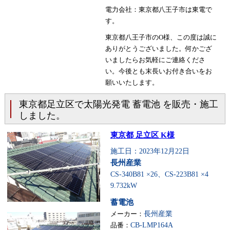
電力会社：東京都八王子市は東電で
す。
東京都八王子市のO様、この度は誠に
ありがとうございました。何かござ
いましたらお気軽にご連絡くださ
い。今後とも末長いお付き合いをお
願いいたします。
東京都足立区で太陽光発電 蓄電池 を販売・施工
しました。
東京都 足立区 K様
施工日：2023年12月22日
長州産業
CS-340B81 ×26、CS-223B81 ×4
9.732kW
蓄電池
メーカー：
長州産業
品番：
CB-LMP164A