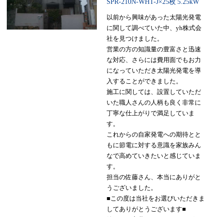
SPR-210N-WHT-J×25枚
5.25kW
以前から興味があった太陽光発電
に関して調べていた中、yh株式会
社を見つけました。
営業の方の知識量の豊富さと迅速
な対応、さらには費用面でもお力
になっていただき太陽光発電を導
入することができました。
施工に関しては、設置していただ
いた職人さんの人柄も良く非常に
丁寧な仕上がりで満足していま
す。
これからの自家発電への期待とと
もに節電に対する意識を家族みん
なで高めていきたいと感じていま
す。
担当の佐藤さん、本当にありがと
うございました。
■この度は当社をお選びいただきま
してありがとうございます■