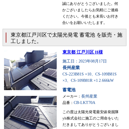
誠にありがとうございました。何
かございましたらお気軽にご連絡
ください。今後とも末長いお付き
合いをお願いいたします。
東京都江戸川区で太陽光発電 蓄電池 を販売・施
工しました。
東京都 江戸川区 H様
施工日：2023年08月17日
長州産業
CS-223B81S ×10、CS-109B81S
×3、CS-109B81R ×1
2.666kW
蓄電池
メーカー：
長州産業
品番：
CB-LKT70A
この度は太陽光発電最安値発掘隊
yh株式会社に施工のご用命をいた
だきましてありがとうございまし