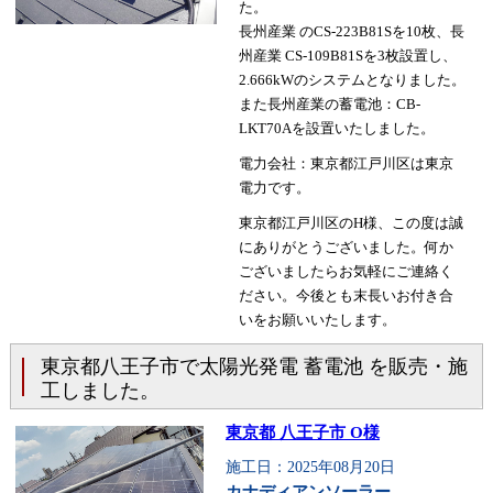
た。
長州産業 のCS-223B81Sを10枚、長
州産業 CS-109B81Sを3枚設置し、
2.666kWのシステムとなりました。
また長州産業の蓄電池：CB-
LKT70Aを設置いたしました。
電力会社：東京都江戸川区は東京
電力です。
東京都江戸川区のH様、この度は誠
にありがとうございました。何か
ございましたらお気軽にご連絡く
ださい。今後とも末長いお付き合
いをお願いいたします。
東京都八王子市で太陽光発電 蓄電池 を販売・施
工しました。
東京都 八王子市 O様
施工日：2025年08月20日
カナディアンソーラー