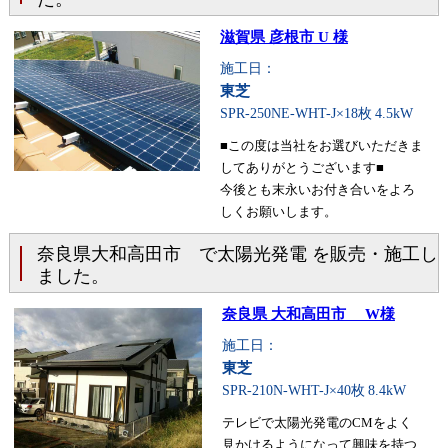
滋賀県 彦根市 U 様
施工日：
東芝
SPR-250NE-WHT-J×18枚
4.5kW
■この度は当社をお選びいただきま
してありがとうございます■
今後とも末永いお付き合いをよろ
しくお願いします。
奈良県大和高田市 で太陽光発電 を販売・施工し
ました。
奈良県 大和高田市 W様
施工日：
東芝
SPR-210N-WHT-J×40枚
8.4kW
テレビで太陽光発電のCMをよく
見かけるようになって興味を持つ