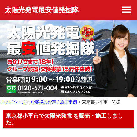
太陽光発電最安値発掘隊
トップページ
>
お客様のお声 / 施工事例
> 東京都小平市 Y 様
東京都小平市で太陽光発電 を販売・施工しまし
た。