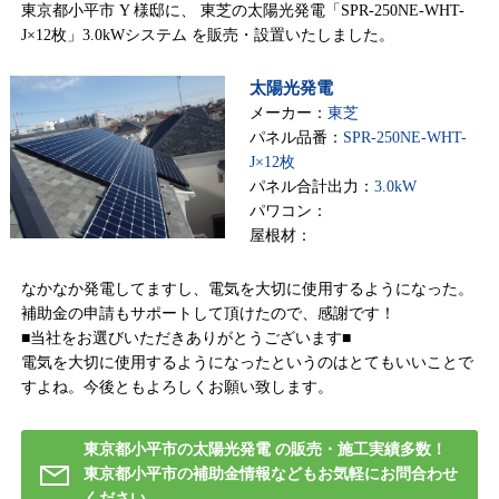
東京都小平市 Y 様邸に、 東芝の太陽光発電「SPR-250NE-WHT-
J×12枚」3.0kWシステム を販売・設置いたしました。
太陽光発電
メーカー：
東芝
パネル品番：
SPR-250NE-WHT-
J×12枚
パネル合計出力：
3.0kW
パワコン：
屋根材：
なかなか発電してますし、電気を大切に使用するようになった。
補助金の申請もサポートして頂けたので、感謝です！
■当社をお選びいただきありがとうございます■
電気を大切に使用するようになったというのはとてもいいことで
すよね。今後ともよろしくお願い致します。
東京都小平市の太陽光発電 の販売・施工実績多数！
東京都小平市の補助金情報などもお気軽にお問合わせ
ください。