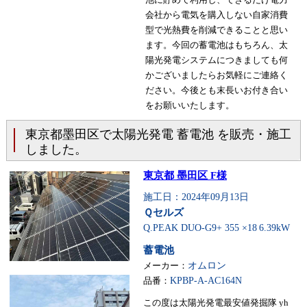
会社から電気を購入しない自家消費
型で光熱費を削減できることと思い
ます。今回の蓄電池はもちろん、太
陽光発電システムにつきましても何
かございましたらお気軽にご連絡く
ださい。今後とも末長いお付き合い
をお願いいたします。
東京都墨田区で太陽光発電 蓄電池 を販売・施工
しました。
東京都 墨田区 F様
施工日：2024年09月13日
Ｑセルズ
Q.PEAK DUO-G9+ 355 ×18
6.39kW
蓄電池
メーカー：
オムロン
品番：
KPBP-A-AC164N
この度は太陽光発電最安値発掘隊 yh