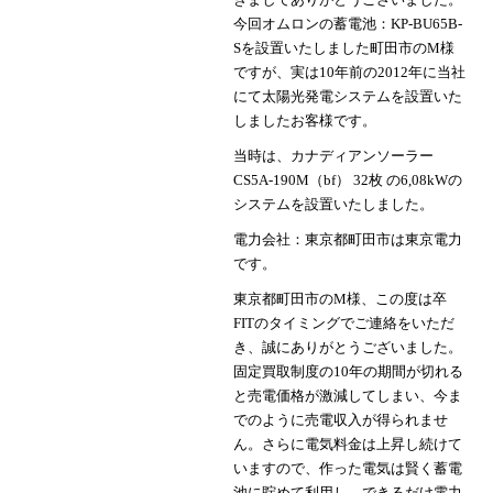
今回オムロンの蓄電池：KP-BU65B-
Sを設置いたしました町田市のM様
ですが、実は10年前の2012年に当社
にて太陽光発電システムを設置いた
しましたお客様です。
当時は、カナディアンソーラー
CS5A-190M（bf） 32枚 の6,08kWの
システムを設置いたしました。
電力会社：東京都町田市は東京電力
です。
東京都町田市のM様、この度は卒
FITのタイミングでご連絡をいただ
き、誠にありがとうございました。
固定買取制度の10年の期間が切れる
と売電価格が激減してしまい、今ま
でのように売電収入が得られませ
ん。さらに電気料金は上昇し続けて
いますので、作った電気は賢く蓄電
池に貯めて利用し、できるだけ電力