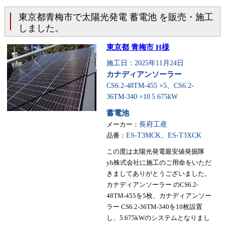
東京都青梅市で太陽光発電 蓄電池 を販売・施工
しました。
東京都 青梅市 H様
施工日：2025年11月24日
カナディアンソーラー
CS6.2-48TM-455 ×5、CS6.2-
36TM-340 ×10
5.675kW
蓄電池
メーカー：
長府工産
品番：
ES-T3MCK、ES-T3XCK
この度は太陽光発電最安値発掘隊
yh株式会社に施工のご用命をいただ
きましてありがとうございました。
カナディアンソーラー のCS6.2-
48TM-455を5枚、カナディアンソー
ラー CS6.2-36TM-340を10枚設置
し、5.675kWのシステムとなりまし