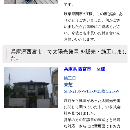
です。
岐阜県関市のT様、この度は誠にあ
りがとうございました。何かござ
いましたらお気軽にご連絡くださ
い。今後とも末長いお付き合いを
お願いいたします。
兵庫県西宮市 で太陽光発電 を販売・施工しまし
た。
兵庫県 西宮市 M様
施工日：
東芝
SPR-210N-WHT-J×25枚
5.25kW
以前から興味があった太陽光発電
に関して調べていた中、yh株式会
社を見つけました。
営業の方の知識量の豊富さと迅速
な対応、さらには費用面でもお力