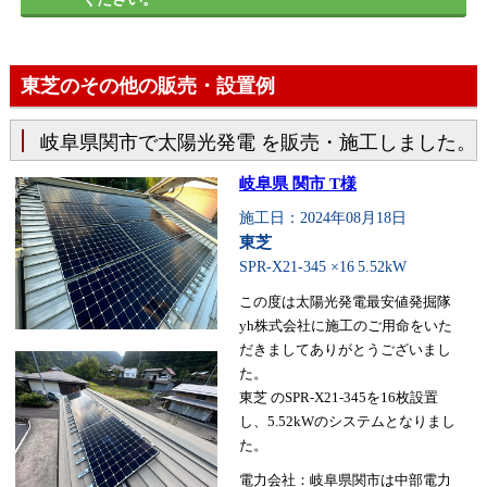
東芝のその他の販売・設置例
岐阜県関市で太陽光発電 を販売・施工しました。
岐阜県 関市 T様
施工日：2024年08月18日
東芝
SPR-X21-345 ×16
5.52kW
この度は太陽光発電最安値発掘隊
yh株式会社に施工のご用命をいた
だきましてありがとうございまし
た。
東芝 のSPR-X21-345を16枚設置
し、5.52kWのシステムとなりまし
た。
電力会社：岐阜県関市は中部電力