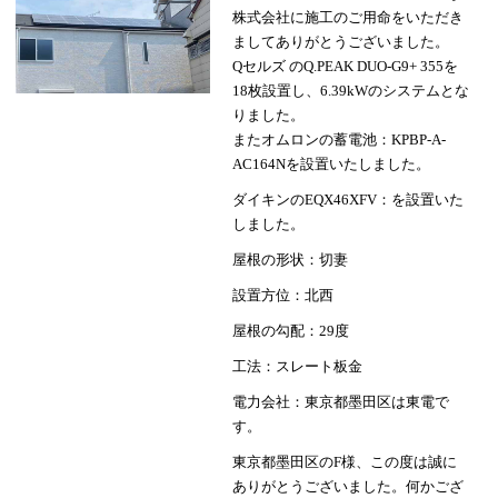
株式会社に施工のご用命をいただき
ましてありがとうございました。
Qセルズ のQ.PEAK DUO-G9+ 355を
18枚設置し、6.39kWのシステムとな
りました。
またオムロンの蓄電池：KPBP-A-
AC164Nを設置いたしました。
ダイキンのEQX46XFV：を設置いた
しました。
屋根の形状：切妻
設置方位：北西
屋根の勾配：29度
工法：スレート板金
電力会社：東京都墨田区は東電で
す。
東京都墨田区のF様、この度は誠に
ありがとうございました。何かござ