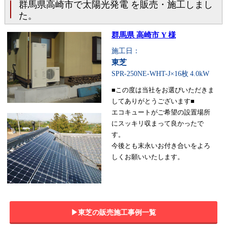
群馬県高崎市で太陽光発電 を販売・施工しまし
た。
群馬県 高崎市 Y 様
施工日：
東芝
SPR-250NE-WHT-J×16枚
4.0kW
■この度は当社をお選びいただきま
してありがとうございます■
エコキュートがご希望の設置場所
にスッキリ収まって良かったで
す。
今後とも末永いお付き合いをよろ
しくお願いいたします。
▶︎東芝の販売施工事例一覧