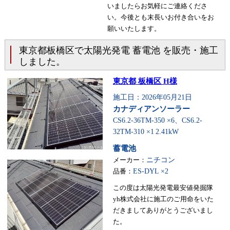
いましたらお気軽にご連絡くださ
い。今後とも末長いお付き合いをお
願いいたします。
東京都板橋区で太陽光発電 蓄電池 を販売・施工
しました。
東京都 板橋区 H様
施工日：2026年05月21日
カナディアンソーラー
CS6.2-36TM-350 ×6、CS6.2-
32TM-310 ×1
2.41kW
蓄電池
メーカー：
ニチコン
品番：
ES-DYL ×2
この度は太陽光発電最安値発掘隊
yh株式会社に施工のご用命をいた
だきましてありがとうございまし
た。