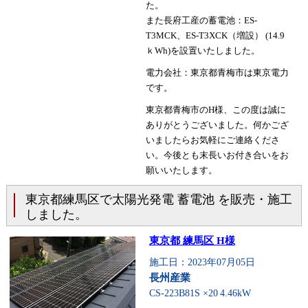
た。
また長府工産の蓄電池：ES-
T3MCK、ES-T3XCK（増設） (14.9
ｋWh)を設置いたしました。
電力会社：東京都青梅市は東京電力
です。
東京都青梅市のH様、この度は誠に
ありがとうございました。何かござ
いましたらお気軽にご連絡くださ
い。今後とも末長いお付き合いをお
願いいたします。
東京都練馬区で太陽光発電 蓄電池 を販売・施工
しました。
東京都 練馬区 H様
施工日：2023年07月05日
長州産業
CS-223B81S ×20
4.46kW