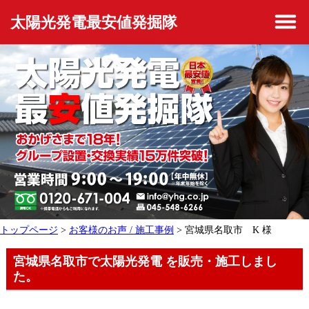
太陽光発電最安値発掘隊
トップページ
>
お客様のお声 / 施工事例
> 宮城県名取市 K 様
宮城県名取市で太陽光発電 を販売・施工しまし
た。