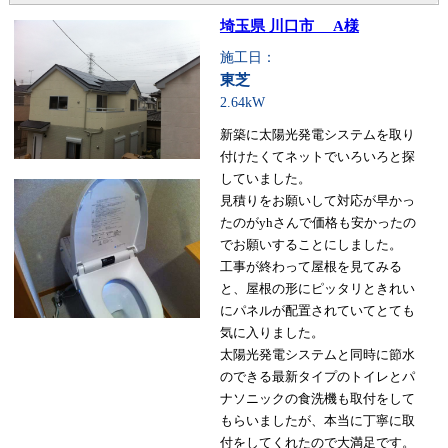
埼玉県 川口市 A様
施工日：
東芝
2.64kW
新築に太陽光発電システムを取り
付けたくてネットでいろいろと探
していました。
見積りをお願いして対応が早かっ
たのがyhさんで価格も安かったの
でお願いすることにしました。
工事が終わって屋根を見てみる
と、屋根の形にピッタリときれい
にパネルが配置されていてとても
気に入りました。
太陽光発電システムと同時に節水
のできる最新タイプのトイレとパ
ナソニックの食洗機も取付をして
もらいましたが、本当に丁寧に取
付をしてくれたので大満足です。