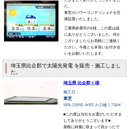
た。
東芝のパワーコンディショナを交
換設置いたしました。
三重県鈴鹿市のK様、この度は誠
にありがとうございました。何か
ございましたらお気軽にご連絡く
ださい。今後とも末長いお付き合
いをお願いいたします。
埼玉県比企郡で太陽光発電 を販売・施工しまし
た。
埼玉県 比企郡 S 様
施工日：
東芝
SPR-250NE-WHT-J×23枚
5.75kW
■この度は当社をお選びいただきま
してありがとうございます■
屋根に綺麗に収まって良かったで