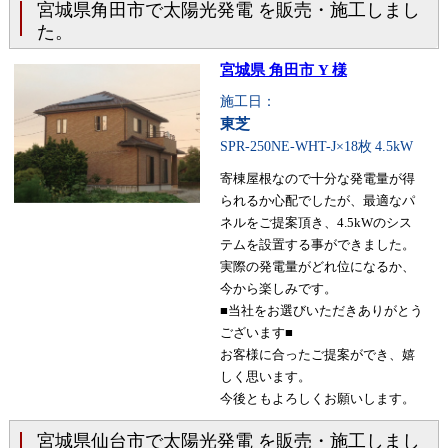
宮城県角田市で太陽光発電 を販売・施工しまし
た。
宮城県 角田市 Y 様
施工日：
東芝
SPR-250NE-WHT-J×18枚
4.5kW
寄棟屋根なので十分な発電量が得
られるか心配でしたが、最適なパ
ネルをご提案頂き、4.5kWのシス
テムを設置する事ができました。
実際の発電量がどれ位になるか、
今から楽しみです。
■当社をお選びいただきありがとう
ございます■
お客様に合ったご提案ができ、嬉
しく思います。
今後ともよろしくお願いします。
宮城県仙台市で太陽光発電 を販売・施工しまし