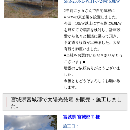
SPR-250NE-WHT-J×24枚
6.0kW
2年前にｙｈさんで自宅屋根に
4.5kWの東芝製を設置しました。
今回、10kW以上にする為に6.0kW
を野立てで増設を検討し、計画段
階から色々と相談に乗って頂き、
予定通り設置が出来ました。大変
有難う御座いました。
■当社をお選びいただきありがとう
ございます■
増設のご依頼ありがとうございま
した。
今後ともどうぞよろしくお願い致
します。
宮城県宮城郡で太陽光発電 を販売・施工しまし
た。
宮城県 宮城郡 T 様
施工日：