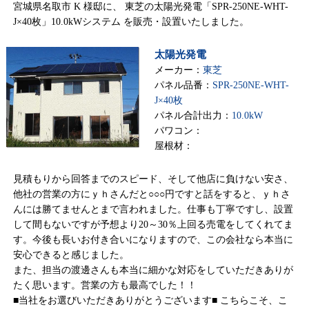
宮城県名取市 K 様邸に、 東芝の太陽光発電「SPR-250NE-WHT-
J×40枚」10.0kWシステム を販売・設置いたしました。
太陽光発電
メーカー：
東芝
パネル品番：
SPR-250NE-WHT-
J×40枚
パネル合計出力：
10.0kW
パワコン：
屋根材：
見積もりから回答までのスピード、そして他店に負けない安さ、
他社の営業の方にｙｈさんだと○○○円ですと話をすると、ｙｈさ
んには勝てませんとまで言われました。仕事も丁寧ですし、設置
して間もないですが予想より20～30％上回る売電をしてくれてま
す。今後も長いお付き合いになりますので、この会社なら本当に
安心できると感じました。
また、担当の渡邊さんも本当に細かな対応をしていただきありが
たく思います。営業の方も最高でした！！
■当社をお選びいただきありがとうございます■ こちらこそ、こ