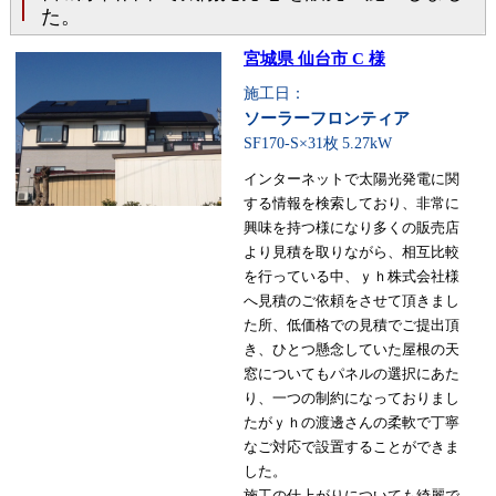
た。
宮城県 仙台市 C 様
施工日：
ソーラーフロンティア
SF170-S×31枚
5.27kW
インターネットで太陽光発電に関
する情報を検索しており、非常に
興味を持つ様になり多くの販売店
より見積を取りながら、相互比較
を行っている中、ｙｈ株式会社様
へ見積のご依頼をさせて頂きまし
た所、低価格での見積でご提出頂
き、ひとつ懸念していた屋根の天
窓についてもパネルの選択にあた
り、一つの制約になっておりまし
たがｙｈの渡邊さんの柔軟で丁寧
なご対応で設置することができま
した。
施工の仕上がりについても綺麗で