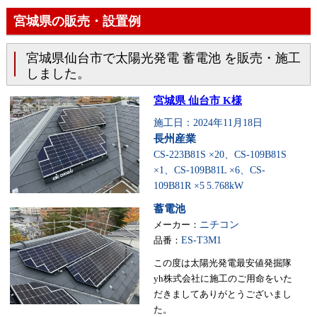
宮城県の販売・設置例
宮城県仙台市で太陽光発電 蓄電池 を販売・施工
しました。
宮城県 仙台市 K様
施工日：2024年11月18日
長州産業
CS-223B81S ×20、CS-109B81S
×1、CS-109B81L ×6、CS-
109B81R ×5
5.768kW
蓄電池
メーカー：
ニチコン
品番：
ES-T3M1
この度は太陽光発電最安値発掘隊
yh株式会社に施工のご用命をいた
だきましてありがとうございまし
た。