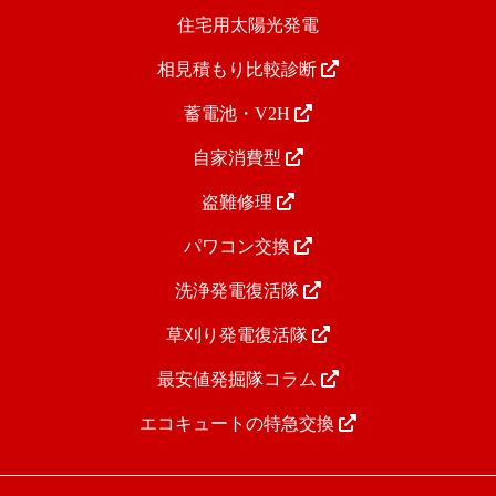
住宅用太陽光発電
相見積もり比較診断
蓄電池・V2H
自家消費型
盗難修理
パワコン交換
洗浄発電復活隊
草刈り発電復活隊
最安値発掘隊コラム
エコキュートの特急交換