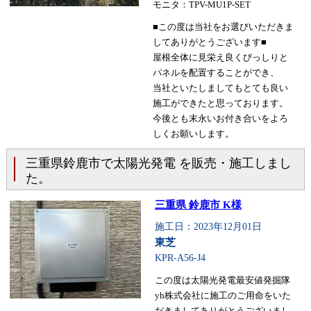
モニタ：TPV-MU1P-SET
■この度は当社をお選びいただきま
してありがとうございます■
屋根全体に見栄え良くびっしりと
パネルを配置することができ、
当社といたしましてもとても良い
施工ができたと思っております。
今後とも末永いお付き合いをよろ
しくお願いします。
三重県鈴鹿市で太陽光発電 を販売・施工しまし
た。
三重県 鈴鹿市 K様
施工日：2023年12月01日
東芝
KPR-A56-J4
この度は太陽光発電最安値発掘隊
yh株式会社に施工のご用命をいた
だきましてありがとうございまし