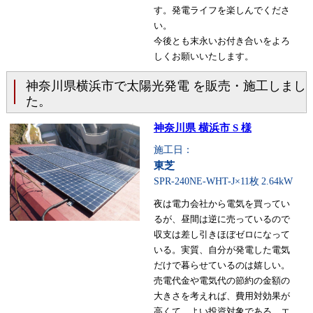
す。発電ライフを楽しんでくださ
い。
今後とも末永いお付き合いをよろ
しくお願いいたします。
神奈川県横浜市で太陽光発電 を販売・施工しまし
た。
神奈川県 横浜市 S 様
施工日：
東芝
SPR-240NE-WHT-J×11枚
2.64kW
夜は電力会社から電気を買ってい
るが、昼間は逆に売っているので
収支は差し引きほぼゼロになって
いる。実質、自分が発電した電気
だけで暮らせているのは嬉しい。
売電代金や電気代の節約の金額の
大きさを考えれば、費用対効果が
高くて、よい投資対象である。エ