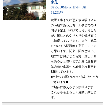
東芝
SPR-250NE-WHT-J×45枚
11.25kW
設置工事までに悪天候や駆け込み
の時期であった為、工事までの期
間が予定より伸びてしまいました
が、御社とのやりとりや価格面で
も納得しております。また、施工
についても問題無く完工している
と思います。関東・関西と違い、
地方では何かとご苦労・難しい面
もあるかと思いますが更に顧客満
足の高い企業へと成長される事を
期待しています。
■当社をお選びいただきありがとう
ございます■
ご期待に添えるよう頑張ります！
これからもよろしくお願い致しま
す。