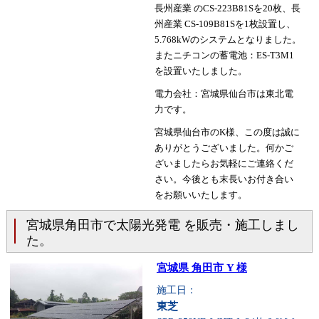
長州産業 のCS-223B81Sを20枚、長
州産業 CS-109B81Sを1枚設置し、
5.768kWのシステムとなりました。
またニチコンの蓄電池：ES-T3M1
を設置いたしました。
電力会社：宮城県仙台市は東北電
力です。
宮城県仙台市のK様、この度は誠に
ありがとうございました。何かご
ざいましたらお気軽にご連絡くだ
さい。今後とも末長いお付き合い
をお願いいたします。
宮城県角田市で太陽光発電 を販売・施工しまし
た。
宮城県 角田市 Y 様
施工日：
東芝