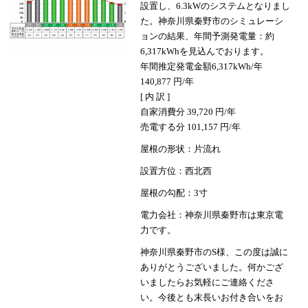
設置し、6.3kWのシステムとなりまし
た。神奈川県秦野市のシミュレーシ
ョンの結果、年間予測発電量：約
6,317kWhを見込んでおります。
年間推定発電金額6,317kWh/年
140,877 円/年
[ 内 訳 ]
自家消費分 39,720 円/年
売電する分 101,157 円/年
屋根の形状：片流れ
設置方位：西北西
屋根の勾配：3寸
電力会社：神奈川県秦野市は東京電
力です。
神奈川県秦野市のS様、この度は誠に
ありがとうございました。何かござ
いましたらお気軽にご連絡くださ
い。今後とも末長いお付き合いをお