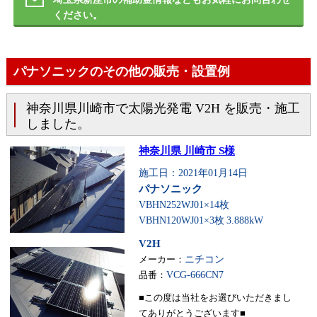
ください。
パナソニックのその他の販売・設置例
神奈川県川崎市で太陽光発電 V2H を販売・施工
しました。
神奈川県 川崎市 S様
施工日：2021年01月14日
パナソニック
VBHN252WJ01×14枚
VBHN120WJ01×3枚
3.888kW
V2H
メーカー：
ニチコン
品番：
VCG-666CN7
■この度は当社をお選びいただきまし
てありがとうございます■