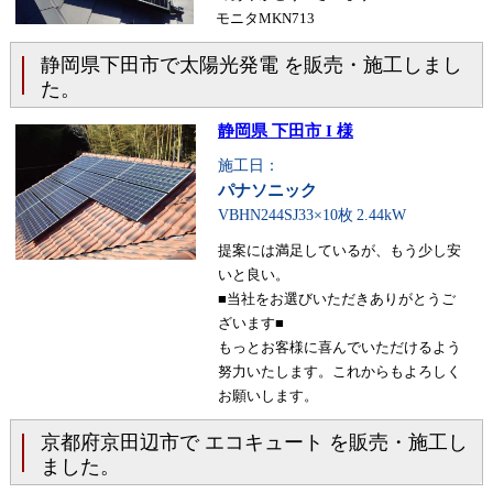
モニタMKN713
静岡県下田市で太陽光発電 を販売・施工しまし
た。
静岡県 下田市 I 様
施工日：
パナソニック
VBHN244SJ33×10枚
2.44kW
提案には満足しているが、もう少し安
いと良い。
■当社をお選びいただきありがとうご
ざいます■
もっとお客様に喜んでいただけるよう
努力いたします。これからもよろしく
お願いします。
京都府京田辺市で エコキュート を販売・施工し
ました。