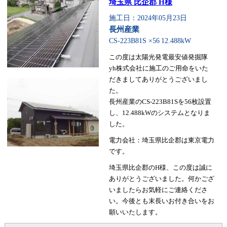
埼玉県 比企郡 H様
施工日：2024年05月23日
長州産業
CS-223B81S ×56
12.488kW
この度は太陽光発電最安値発掘隊
yh株式会社に施工のご用命をいた
だきましてありがとうございまし
た。
長州産業のCS-223B81Sを56枚設置
し、12.488kWのシステムとなりま
した。
電力会社：埼玉県比企郡は東京電力
です。
埼玉県比企郡のH様、この度は誠に
ありがとうございました。何かござ
いましたらお気軽にご連絡くださ
い。今後とも末長いお付き合いをお
願いいたします。