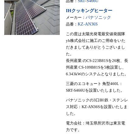
品番：
SRT-S466U
IHクッキングヒーター
メーカー：
パナソニック
品番：
KZ-AN36S
この度は太陽光発電最安値発掘隊
yh株式会社に施工のご用命をいた
だきましてありがとうございまし
た。
長州産業 のCS-223B81Sを26枚、長
州産業 CS-109B81Sを5枚設置し、
6.343kWのシステムとなりました。
三菱のエコキュート 角型460L：
SRT-S466Uを設置いたしました。
パナソニックの3口IH 鉄・ステンレ
ス対応：KZ-AN36Sを設置いたしま
した。
電力会社：埼玉県所沢市は東京電
力です。