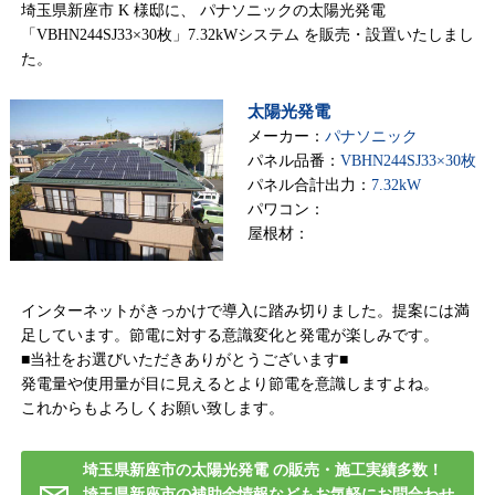
埼玉県新座市 K 様邸に、 パナソニックの太陽光発電
「VBHN244SJ33×30枚」7.32kWシステム を販売・設置いたしまし
た。
太陽光発電
メーカー：
パナソニック
パネル品番：
VBHN244SJ33×30枚
パネル合計出力：
7.32kW
パワコン：
屋根材：
インターネットがきっかけで導入に踏み切りました。提案には満
足しています。節電に対する意識変化と発電が楽しみです。
■当社をお選びいただきありがとうございます■
発電量や使用量が目に見えるとより節電を意識しますよね。
これからもよろしくお願い致します。
埼玉県新座市の太陽光発電 の販売・施工実績多数！
埼玉県新座市の補助金情報などもお気軽にお問合わせ