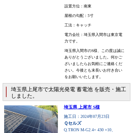
設置方位：南東
屋根の勾配：5寸
工法：キャッチ
電力会社：埼玉県入間市は東京電
力です。
埼玉県入間市のS様、この度は誠に
ありがとうございました。何かご
ざいましたらお気軽にご連絡くだ
さい。今後とも末長いお付き合い
をお願いいたします。
埼玉県上尾市で太陽光発電 蓄電池 を販売・施工
しました。
埼玉県 上尾市 S様
施工日：2024年07月23日
Ｑセルズ
Q.TRON M-G2.4+ 430 ×10、