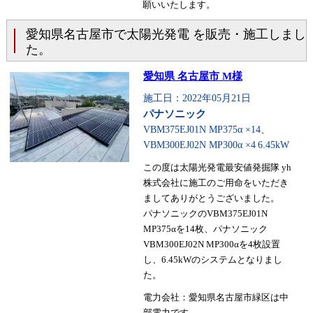
願いいたします。
愛知県名古屋市で太陽光発電 を販売・施工しまし
た。
愛知県 名古屋市 M様
施工日：2022年05月21日
パナソニック
VBM375EJ01N MP375α ×14、
VBM300EJ02N MP300α ×4
6.45kW
この度は太陽光発電最安値発掘隊 yh
株式会社に施工のご用命をいただき
ましてありがとうございました。
パナソニックのVBM375EJ01N
MP375αを14枚、パナソニック
VBM300EJ02N MP300αを4枚設置
し、6.45kWのシステムとなりまし
た。
電力会社：愛知県名古屋市緑区は中
部電力です。