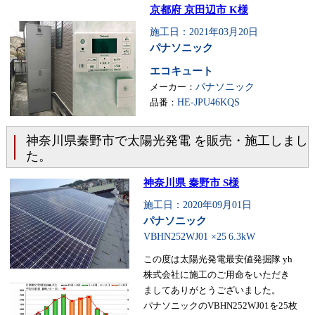
京都府 京田辺市 K様
施工日：2021年03月20日
パナソニック
エコキュート
メーカー：
パナソニック
品番：
HE-JPU46KQS
神奈川県秦野市で太陽光発電 を販売・施工しまし
た。
神奈川県 秦野市 S様
施工日：2020年09月01日
パナソニック
VBHN252WJ01 ×25
6.3kW
この度は太陽光発電最安値発掘隊 yh
株式会社に施工のご用命をいただき
ましてありがとうございました。
パナソニックのVBHN252WJ01を25枚