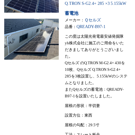
Q.TRON S-G2.4+ 285 ×3
5.155kW
蓄電池
メーカー：
Ｑセルズ
品番：
QREADY-B97-1
この度は太陽光発電最安値発掘隊
yh株式会社に施工のご用命をいた
だきましてありがとうございまし
た。
Qセルズ のQ.TRON M-G2.4+ 430を
10枚、Qセルズ Q.TRON S-G2.4+
285を3枚設置し、5.155kWのシステ
ムとなりました。
またQセルズの蓄電池：QREADY-
B97-1を設置いたしました。
屋根の形状：半切妻
設置方位：東西
屋根の勾配：29.5寸
工法：スレート板金