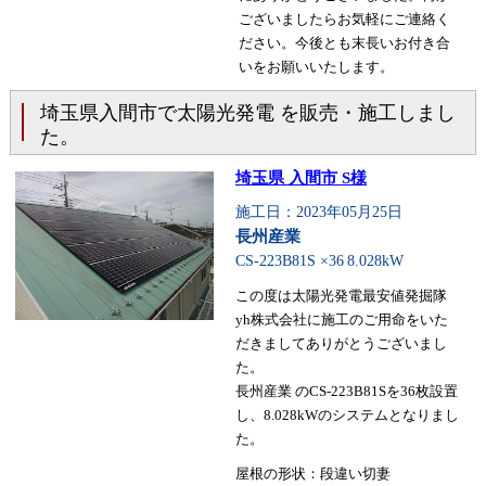
ございましたらお気軽にご連絡く
ださい。今後とも末長いお付き合
いをお願いいたします。
埼玉県入間市で太陽光発電 を販売・施工しまし
た。
埼玉県 入間市 S様
施工日：2023年05月25日
長州産業
CS-223B81S ×36
8.028kW
この度は太陽光発電最安値発掘隊
yh株式会社に施工のご用命をいた
だきましてありがとうございまし
た。
長州産業 のCS-223B81Sを36枚設置
し、8.028kWのシステムとなりまし
た。
屋根の形状：段違い切妻