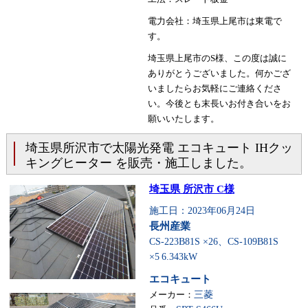
電力会社：埼玉県上尾市は東電で
す。
埼玉県上尾市のS様、この度は誠に
ありがとうございました。何かござ
いましたらお気軽にご連絡くださ
い。今後とも末長いお付き合いをお
願いいたします。
埼玉県所沢市で太陽光発電 エコキュート IHクッ
キングヒーター を販売・施工しました。
埼玉県 所沢市 C様
施工日：2023年06月24日
長州産業
CS-223B81S ×26、CS-109B81S
×5
6.343kW
エコキュート
メーカー：
三菱