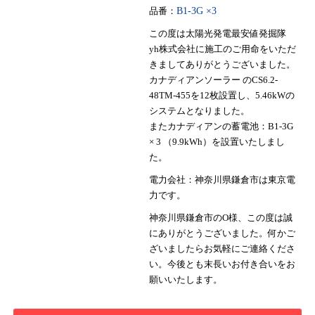
品番：
B1-3G ×3
この度は太陽光発電最安値発掘隊
yh株式会社に施工のご用命をいただ
きましてありがとうございました。
カナディアンソーラー のCS6.2-
48TM-455を12枚設置し、5.46kWの
システムとなりました。
またカナディアンの蓄電池：B1-3G
× 3 （9.9kWh）を設置いたしまし
た。
電力会社：神奈川県鎌倉市は東京電
力です。
神奈川県鎌倉市のO様、この度は誠
にありがとうございました。何かご
ざいましたらお気軽にご連絡くださ
い。今後とも末長いお付き合いをお
願いいたします。