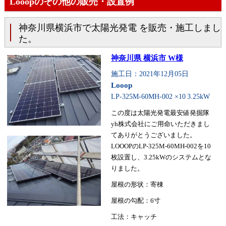
Looopのその他の販売・設置例
神奈川県横浜市で太陽光発電 を販売・施工しまし
た。
神奈川県 横浜市 W様
施工日：2021年12月05日
Looop
LP-325M-60MH-002 ×10
3.25kW
この度は太陽光発電最安値発掘隊
yh株式会社にご用命いただきまし
てありがとうございました。
LOOOPのLP-325M-60MH-002を10
枚設置し、3.25kWのシステムとな
りました。
屋根の形状：寄棟
屋根の勾配：6寸
工法：キャッチ