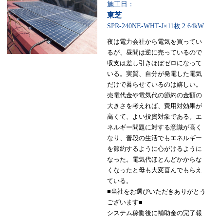
施工日：
東芝
SPR-240NE-WHT-J×11枚
2.64kW
夜は電力会社から電気を買ってい
るが、昼間は逆に売っているので
収支は差し引きほぼゼロになって
いる。実質、自分が発電した電気
だけで暮らせているのは嬉しい。
売電代金や電気代の節約の金額の
大きさを考えれば、費用対効果が
高くて、よい投資対象である。エ
ネルギー問題に対する意識が高く
なり、普段の生活でもエネルギー
を節約するように心がけるように
なった。電気代ほとんどかからな
くなったと母も大変喜んでもらえ
ている。
■当社をお選びいただきありがとう
ございます■
システム稼働後に補助金の完了報