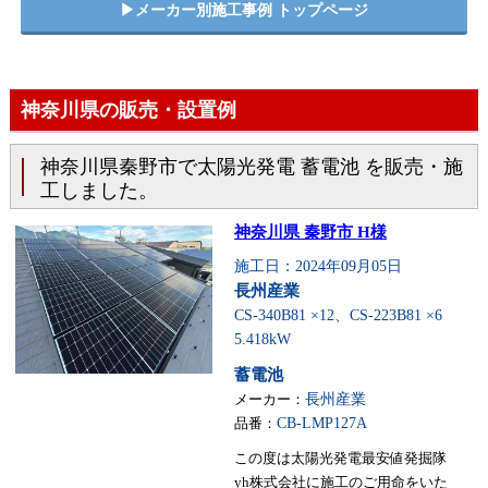
▶︎メーカー別施工事例 トップページ
神奈川県の販売・設置例
神奈川県秦野市で太陽光発電 蓄電池 を販売・施
工しました。
神奈川県 秦野市 H様
施工日：2024年09月05日
長州産業
CS-340B81 ×12、CS-223B81 ×6
5.418kW
蓄電池
メーカー：
長州産業
品番：
CB-LMP127A
この度は太陽光発電最安値発掘隊
yh株式会社に施工のご用命をいた