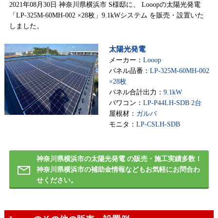
2021年08月30日 神奈川県横浜市 S様邸に、 Looopの太陽光発電
「LP-325M-60MH-002 ×28枚」9.1kWシステム を販売・設置いた
しました。
太陽光発電
メーカー：
Looop
パネル品番：
LP-325M-60MH-002
×28枚
パネル合計出力：
9.1kW
パワコン：
LP-P44LH-SDB 2台
屋根材：
ガルバ
モニタ：
LP-CSLH-SDB
神奈川県横浜市の太陽光発電 の販売・施工実績多数！
神奈川県横浜市の補助金情報などもお気軽にお問合わ
せください。