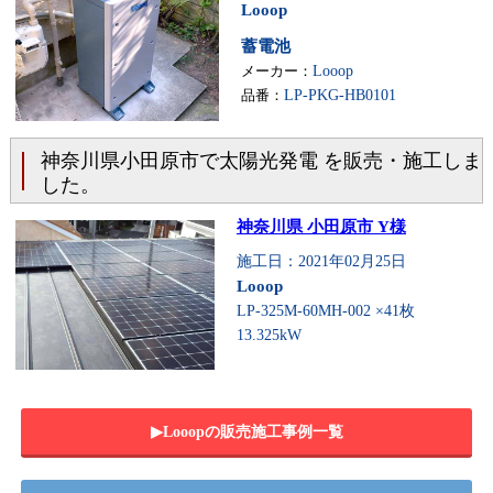
Looop
蓄電池
メーカー：
Looop
品番：
LP-PKG-HB0101
神奈川県小田原市で太陽光発電 を販売・施工しま
した。
神奈川県 小田原市 Y様
施工日：2021年02月25日
Looop
LP-325M-60MH-002 ×41枚
13.325kW
▶︎Looopの販売施工事例一覧