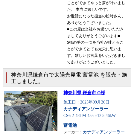
ことができてやっと夢が叶いまし
た。 本当に嬉しいです。
お世話になった担当の松﨑さん、
ありがとうございました。
■この度は当社をお選びいただき
ましてありがとうございます■
S様の夢の一つを当社が叶えるこ
とができてとても光栄に思いま
す。嬉しいお言葉をいただきまし
てありがとうございました。
神奈川県鎌倉市で太陽光発電 蓄電池 を販売・施
工しました。
神奈川県 鎌倉市 O様
施工日：2025年09月26日
カナディアンソーラー
CS6.2-48TM-455 ×12
5.46kW
蓄電池
メーカー：
カナディアンソーラー