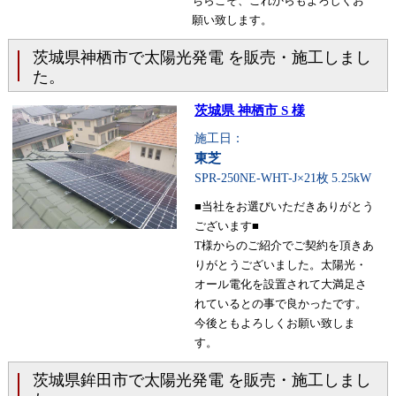
ちらこそ、これからもよろしくお
願い致します。
茨城県神栖市で太陽光発電 を販売・施工しまし
た。
茨城県 神栖市 S 様
施工日：
東芝
SPR-250NE-WHT-J×21枚
5.25kW
■当社をお選びいただきありがとう
ございます■
T様からのご紹介でご契約を頂きあ
りがとうございました。太陽光・
オール電化を設置されて大満足さ
れているとの事で良かったです。
今後ともよろしくお願い致しま
す。
茨城県鉾田市で太陽光発電 を販売・施工しまし