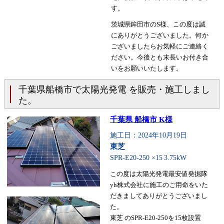
す。
茨城県鉾田市のS様、この度は誠
にありがとうございました。何か
ございましたらお気軽にご連絡く
ださい。今後とも末長いお付き合
いをお願いいたします。
千葉県船橋市で太陽光発電 を販売・施工しまし
た。
千葉県 船橋市 K様
施工日：2024年10月19日
東芝
SPR-E20-250 ×15
3.75kW
この度は太陽光発電最安値発掘隊
yh株式会社に施工のご用命をいた
だきましてありがとうございまし
た。
東芝 のSPR-E20-250を15枚設置