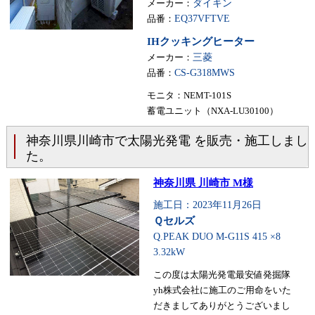
メーカー：
ダイキン
品番：
EQ37VFTVE
IHクッキングヒーター
メーカー：
三菱
品番：
CS-G318MWS
モニタ：NEMT-101S
蓄電ユニット（NXA-LU30100）
神奈川県川崎市で太陽光発電 を販売・施工しまし
た。
神奈川県 川崎市 M様
施工日：2023年11月26日
Ｑセルズ
Q.PEAK DUO M-G11S 415 ×8
3.32kW
この度は太陽光発電最安値発掘隊
yh株式会社に施工のご用命をいた
だきましてありがとうございまし