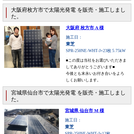
大阪府枚方市で太陽光発電 を販売・施工しまし
た。
大阪府 枚方市 A 様
施工日：
東芝
SPR-250NE-WHT-J×23枚
5.75kW
■この度は当社をお選びいただきま
してありがとうございます■
今後とも末永いお付き合いをよろ
しくお願いします。
宮城県仙台市で太陽光発電 を販売・施工しまし
た。
宮城県 仙台市 M 様
施工日：
東芝
SPR-250NE-WHT-J×12枚