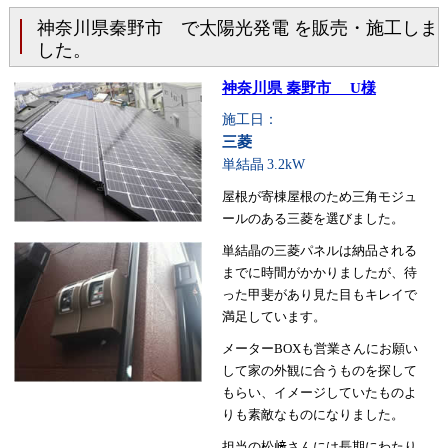
神奈川県秦野市 で太陽光発電 を販売・施工しま
した。
神奈川県 秦野市 U様
施工日：
三菱
単結晶
3.2kW
屋根が寄棟屋根のため三角モジュ
ールのある三菱を選びました。
単結晶の三菱パネルは納品される
までに時間がかかりましたが、待
った甲斐があり見た目もキレイで
満足しています。
メーターBOXも営業さんにお願い
して家の外観に合うものを探して
もらい、イメージしていたものよ
りも素敵なものになりました。
担当の松﨑さんには長期にわたり