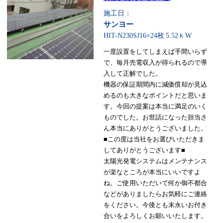
施工日：
サンヨー
HIT-N230SJ16×24枚
5.52ｋW
一度設置をしてしまえば手間いらず
で、毎月売電収入が得られるので導
入して正解でした。
機器の保証期間内に減価償却が見込
めるのも大きなポイントだと思いま
す。今回の提案は本当に満足のいく
ものでした。お世話になった担当さ
ん本当にありがとうございました。
■この度は当社をお選びいただきま
してありがとうございます■
太陽光発電システムはメンテナンス
が楽なところが本当にいいですよ
ね。ご使用いただいて何か御不都合
などがありましたらお気軽にご連絡
をください。今後とも末永いお付き
合いをよろしくお願いいたします。