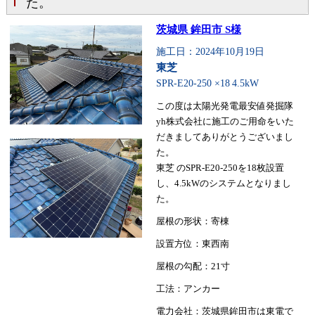
た。
茨城県 鉾田市 S様
施工日：2024年10月19日
東芝
SPR-E20-250 ×18
4.5kW
この度は太陽光発電最安値発掘隊
yh株式会社に施工のご用命をいた
だきましてありがとうございまし
た。
東芝 のSPR-E20-250を18枚設置
し、4.5kWのシステムとなりまし
た。
屋根の形状：寄棟
設置方位：東西南
屋根の勾配：21寸
工法：アンカー
電力会社：茨城県鉾田市は東電で