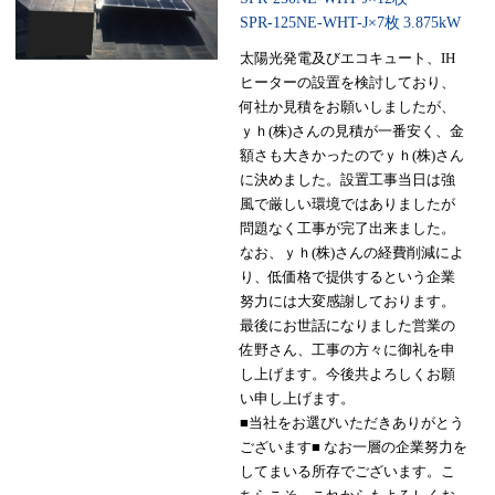
SPR-125NE-WHT-J×7枚
3.875kW
太陽光発電及びエコキュート、IH
ヒーターの設置を検討しており、
何社か見積をお願いしましたが、
ｙｈ(株)さんの見積が一番安く、金
額さも大きかったのでｙｈ(株)さん
に決めました。設置工事当日は強
風で厳しい環境ではありましたが
問題なく工事が完了出来ました。
なお、ｙｈ(株)さんの経費削減によ
り、低価格で提供するという企業
努力には大変感謝しております。
最後にお世話になりました営業の
佐野さん、工事の方々に御礼を申
し上げます。今後共よろしくお願
い申し上げます。
■当社をお選びいただきありがとう
ございます■ なお一層の企業努力を
してまいる所存でございます。こ