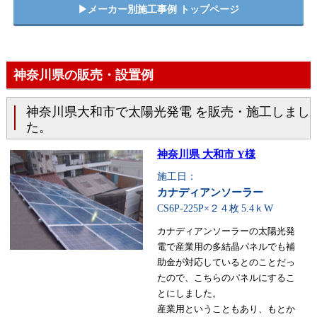
▶︎メーカー別施工事例 トップページ
神奈川県の販売・設置例
神奈川県大和市で太陽光発電 を販売・施工しまし
た。
神奈川県 大和市 Y様
施工日：
カナディアンソーラー
CS6P-225P×２４枚
5.4ｋW
カナディアンソーラーの太陽光発
電で産業用の多結晶パネルでも補
助金が対応しているとのことだっ
たので、こちらのパネルにするこ
とにしました。
産業用ということもあり、もとか