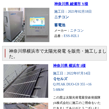
神奈川県 綾瀬市 Y様
施工日：2021年02月18日
ニチコン
蓄電池
メーカー：
ニチコン
品番：
ESS-H2L1
神奈川県横浜市で太陽光発電 を販売・施工しまし
た。
神奈川県 横浜市 I様
施工日：2022年07月14日
Ｑセルズ
Q.PEAK DUO-G9 355 ×16
5.68kW
この度は太陽光発電最安値発掘隊
yh株式会社に施工のご用命をいた
だきましてありがとうございまし