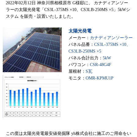
2022年02月12日 神奈川県相模原市 G様邸に、 カナディアンソー
ラーの太陽光発電「CS3L-375MS ×10、CS3LB-250MS ×5」5kWシ
ステム を販売・設置いたしました。
太陽光発電
メーカー：
カナディアンソーラー
パネル品番：
CS3L-375MS ×10、
CS3LB-250MS ×5
パネル合計出力：
5kW
パワコン：
CSR-48G4F
屋根材：
S瓦
モニタ：
OMR-KPMU1P
この度は太陽光発電最安値発掘隊 yh株式会社に施工のご用命をい