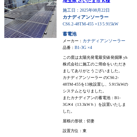
埼玉県 さいたま市 K様
施工日：2025年08月22日
カナディアンソーラー
CS6.2-48TM-455 ×13
5.915kW
蓄電池
メーカー：
カナディアンソーラー
品番：
B1-3G ×4
この度は太陽光発電最安値発掘隊 yh
株式会社に施工のご用命をいただき
ましてありがとうございました。
カナディアンソーラー のCS6.2-
48TM-455を13枚設置し、5.915kWの
システムとなりました。
またカナディアンの蓄電池：B1-
3G✕4（13.3kWｈ）を設置いたしま
した。
屋根の形状：切妻
設置方位：東