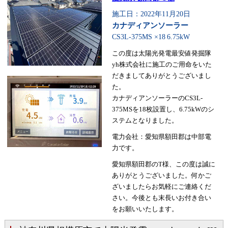
施工日：2022年11月20日
カナディアンソーラー
CS3L-375MS ×18
6.75kW
この度は太陽光発電最安値発掘隊
yh株式会社に施工のご用命をいた
だきましてありがとうございまし
た。
カナディアンソーラーのCS3L-
375MSを18枚設置し、6.75kWのシ
ステムとなりました。
電力会社：愛知県額田郡は中部電
力です。
愛知県額田郡のT様、この度は誠に
ありがとうございました。何かご
ざいましたらお気軽にご連絡くだ
さい。今後とも末長いお付き合い
をお願いいたします。