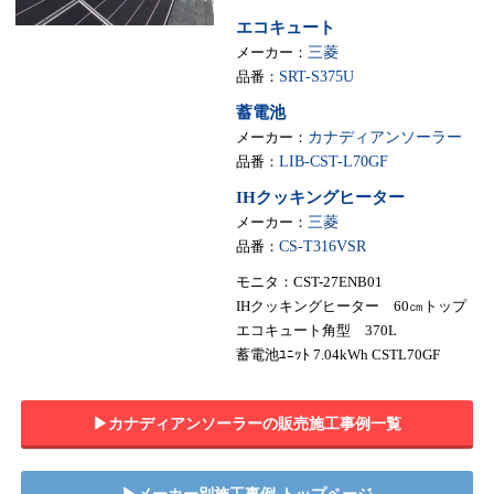
エコキュート
メーカー：
三菱
品番：
SRT-S375U
蓄電池
メーカー：
カナディアンソーラー
品番：
LIB-CST-L70GF
IHクッキングヒーター
メーカー：
三菱
品番：
CS-T316VSR
モニタ：CST-27ENB01
IHクッキングヒーター 60㎝トップ
エコキュート角型 370L
蓄電池ﾕﾆｯﾄ 7.04kWh CSTL70GF
▶︎カナディアンソーラーの販売施工事例一覧