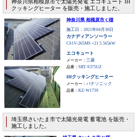
神奈川県相模原市で太陽光発電 エコキュート IH
クッキングヒーター を販売・施工しました。
神奈川県 相模原市 C様
施工日：2021年04月30日
カナディアンソーラー
CS1V-265MS ×21
5.565kW
エコキュート
メーカー：
三菱
品番：
SRT-S375UZ
IHクッキングヒーター
メーカー：
パナソニック
品番：
KZ-W173S
埼玉県さいたま市で太陽光発電 蓄電池 を販売・
施工しました。