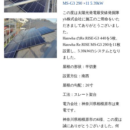
MS-G3 290 ×11
5.39kW
この度は太陽光発電最安値発掘隊
yh株式会社に施工のご用命をいた
だきましてありがとうございまし
た。
Hanwha のRe.RISE-G3 440を5枚、
Hanwha Re.RISE MS-G3 290を11枚
設置し、5.39kWのシステムとなり
ました。
屋根の形状：半切妻
設置方位：南西
屋根の勾配：26寸
工法：スレート架台
電力会社：神奈川県相模原市は東
電です。
神奈川県相模原市のK様、この度は
誠にありがとうございました。何