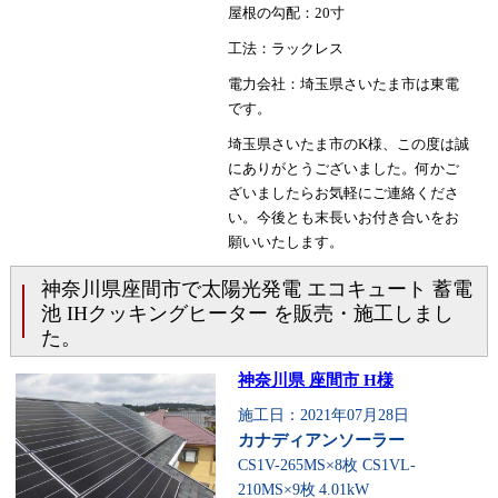
屋根の勾配：20寸
工法：ラックレス
電力会社：埼玉県さいたま市は東電
です。
埼玉県さいたま市のK様、この度は誠
にありがとうございました。何かご
ざいましたらお気軽にご連絡くださ
い。今後とも末長いお付き合いをお
願いいたします。
神奈川県座間市で太陽光発電 エコキュート 蓄電
池 IHクッキングヒーター を販売・施工しまし
た。
神奈川県 座間市 H様
施工日：2021年07月28日
カナディアンソーラー
CS1V-265MS×8枚 CS1VL-
210MS×9枚
4.01kW