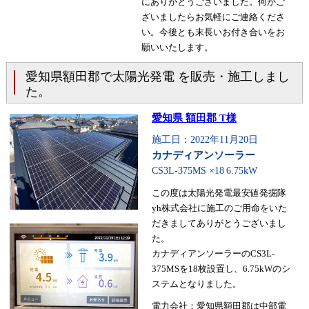
にありがとうございました。何かご
ざいましたらお気軽にご連絡くださ
い。今後とも末長いお付き合いをお
願いいたします。
愛知県額田郡で太陽光発電 を販売・施工しまし
た。
愛知県 額田郡 T様
施工日：2022年11月20日
カナディアンソーラー
CS3L-375MS ×18
6.75kW
この度は太陽光発電最安値発掘隊
yh株式会社に施工のご用命をいた
だきましてありがとうございまし
た。
カナディアンソーラーのCS3L-
375MSを18枚設置し、6.75kWのシ
ステムとなりました。
電力会社：愛知県額田郡は中部電