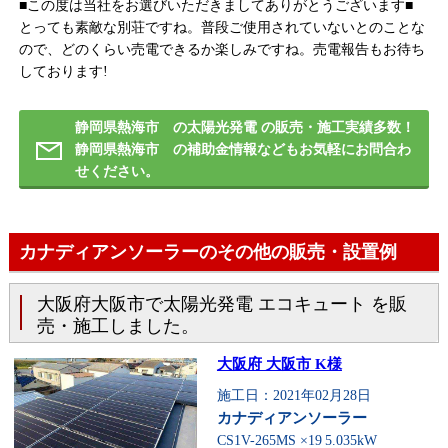
■この度は当社をお選びいただきましてありがとうございます■
とっても素敵な別荘ですね。普段ご使用されていないとのことな
ので、どのくらい売電できるか楽しみですね。売電報告もお待ち
しております!
静岡県熱海市 の太陽光発電 の販売・施工実績多数！
静岡県熱海市 の補助金情報などもお気軽にお問合わ
せください。
カナディアンソーラーのその他の販売・設置例
大阪府大阪市で太陽光発電 エコキュート を販
売・施工しました。
大阪府 大阪市 K様
施工日：2021年02月28日
カナディアンソーラー
CS1V-265MS ×19
5.035kW