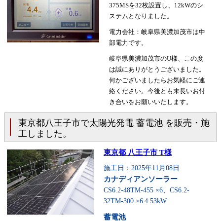
375MSを32枚設置し、12kWのシ
ステムとなりました。
電力会社：岐阜県美濃加茂市は中
部電力です。
岐阜県美濃加茂市のU様、この度
は誠にありがとうございました。
何かございましたらお気軽にご連
絡ください。今後とも末長いお付
き合いをお願いいたします。
東京都八王子市で太陽光発電 蓄電池 を販売・施
工しました。
東京都 八王子市 T様
施工日：2025年11月08日
カナディアンソーラー
CS6.2-48TM-455 ×6、CS6.2-
32TM-300 ×6
4.53kW
蓄電池