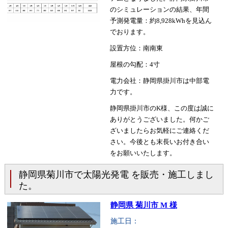
のシミュレーションの結果、年間
予測発電量：約8,928kWhを見込ん
でおります。
設置方位：南南東
屋根の勾配：4寸
電力会社：静岡県掛川市は中部電
力です。
静岡県掛川市のK様、この度は誠に
ありがとうございました。何かご
ざいましたらお気軽にご連絡くだ
さい。今後とも末長いお付き合い
をお願いいたします。
静岡県菊川市で太陽光発電 を販売・施工しまし
た。
静岡県 菊川市 M 様
施工日：