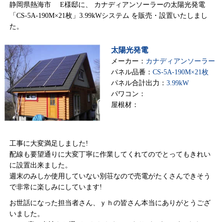
静岡県熱海市 E様邸に、 カナディアンソーラーの太陽光発電
「CS-5A-190M×21枚」3.99kWシステム を販売・設置いたしまし
た。
太陽光発電
メーカー：
カナディアンソーラー
パネル品番：
CS-5A-190M×21枚
パネル合計出力：
3.99kW
パワコン：
屋根材：
工事に大変満足しました!
配線も要望通りに大変丁寧に作業してくれてのでとってもきれい
に設置出来ました。
週末のみしか使用していない別荘なので売電がたくさんできそう
で非常に楽しみにしています!
お世話になった担当者さん、ｙｈの皆さん本当にありがとうござ
いました。