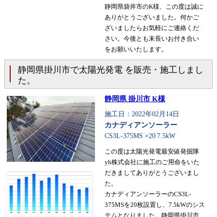
静岡県袋井市のK様、この度は誠に
ありがとうございました。何かご
ざいましたらお気軽にご連絡くだ
さい。今後とも末長いお付き合い
をお願いいたします。
静岡県掛川市で太陽光発電 を販売・施工しまし
た。
静岡県 掛川市 K様
施工日：2022年02月14日
カナディアンソーラー
CS3L-375MS ×20
7.5kW
この度は太陽光発電最安値発掘隊
yh株式会社に施工のご用命をいた
だきましてありがとうございまし
た。
カナディアンソーラーのCS3L-
375MSを20枚設置し、7.5kWのシス
テムとなりました。静岡県掛川市