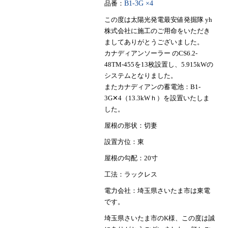
品番：
B1-3G ×4
この度は太陽光発電最安値発掘隊 yh
株式会社に施工のご用命をいただき
ましてありがとうございました。
カナディアンソーラー のCS6.2-
48TM-455を13枚設置し、5.915kWの
システムとなりました。
またカナディアンの蓄電池：B1-
3G✕4（13.3kWｈ）を設置いたしま
した。
屋根の形状：切妻
設置方位：東
屋根の勾配：20寸
工法：ラックレス
電力会社：埼玉県さいたま市は東電
です。
埼玉県さいたま市のK様、この度は誠