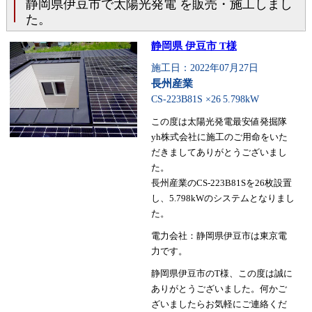
静岡県伊豆市で太陽光発電 を販売・施工しまし
た。
静岡県 伊豆市 T様
施工日：2022年07月27日
長州産業
CS-223B81S ×26
5.798kW
この度は太陽光発電最安値発掘隊
yh株式会社に施工のご用命をいた
だきましてありがとうございまし
た。
長州産業のCS-223B81Sを26枚設置
し、5.798kWのシステムとなりまし
た。
電力会社：静岡県伊豆市は東京電
力です。
静岡県伊豆市のT様、この度は誠に
ありがとうございました。何かご
ざいましたらお気軽にご連絡くだ