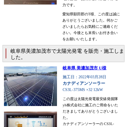
力です。
愛知県額田郡のT様、この度は誠に
ありがとうございました。何かご
ざいましたらお気軽にご連絡くだ
さい。今後とも末長いお付き合い
をお願いいたします。
岐阜県美濃加茂市で太陽光発電 を販売・施工しま
した。
岐阜県 美濃加茂市 U様
施工日：2022年03月28日
カナディアンソーラー
CS3L-375MS ×32
12kW
この度は太陽光発電最安値発掘隊
yh株式会社に施工のご用命をいた
だきましてありがとうございまし
た。
カナディアンソーラーの CS3L-