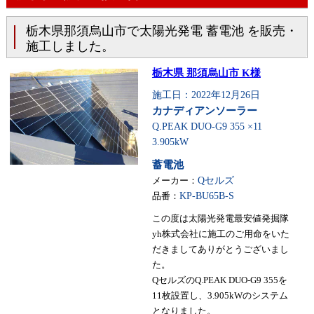
栃木県那須烏山市で太陽光発電 蓄電池 を販売・
施工しました。
栃木県 那須烏山市 K様
施工日：2022年12月26日
カナディアンソーラー
Q.PEAK DUO-G9 355 ×11
3.905kW
蓄電池
メーカー：
Qセルズ
品番：
KP-BU65B-S
この度は太陽光発電最安値発掘隊
yh株式会社に施工のご用命をいた
だきましてありがとうございまし
た。
QセルズのQ.PEAK DUO-G9 355を
11枚設置し、3.905kWのシステム
となりました。