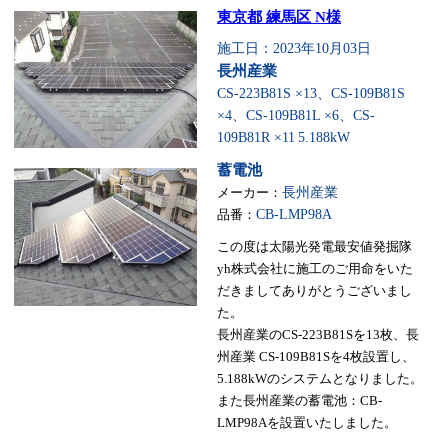
東京都 練馬区 N様
施工日：2023年10月03日
長州産業
CS-223B81S ×13、CS-109B81S
×4、CS-109B81L ×6、CS-
109B81R ×11
5.188kW
蓄電池
メーカー：
長州産業
品番：
CB-LMP98A
この度は太陽光発電最安値発掘隊
yh株式会社に施工のご用命をいた
だきましてありがとうございまし
た。
長州産業のCS-223B81Sを13枚、長
州産業 CS-109B81Sを4枚設置し、
5.188kWのシステムとなりました。
また長州産業の蓄電池：CB-
LMP98Aを設置いたしました。