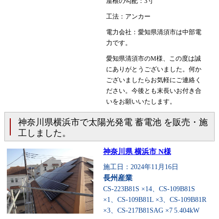
屋根の勾配：3寸
工法：アンカー
電力会社：愛知県清須市は中部電
力です。
愛知県清須市のM様、この度は誠
にありがとうございました。何か
ございましたらお気軽にご連絡く
ださい。今後とも末長いお付き合
いをお願いいたします。
神奈川県横浜市で太陽光発電 蓄電池 を販売・施
工しました。
神奈川県 横浜市 N様
施工日：2024年11月16日
長州産業
CS-223B81S ×14、CS-109B81S
×1、CS-109B81L ×3、CS-109B81R
×3、CS-217B81SAG ×7
5.404kW