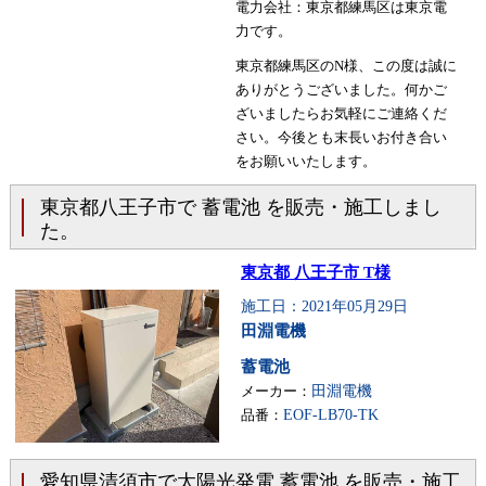
電力会社：東京都練馬区は東京電
力です。
東京都練馬区のN様、この度は誠に
ありがとうございました。何かご
ざいましたらお気軽にご連絡くだ
さい。今後とも末長いお付き合い
をお願いいたします。
東京都八王子市で 蓄電池 を販売・施工しまし
た。
東京都 八王子市 T様
施工日：2021年05月29日
田淵電機
蓄電池
メーカー：
田淵電機
品番：
EOF-LB70-TK
愛知県清須市で太陽光発電 蓄電池 を販売・施工