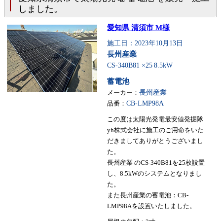
しました。
愛知県 清須市 M様
施工日：2023年10月13日
長州産業
CS-340B81 ×25
8.5kW
蓄電池
メーカー：
長州産業
品番：
CB-LMP98A
この度は太陽光発電最安値発掘隊
yh株式会社に施工のご用命をいた
だきましてありがとうございまし
た。
長州産業 のCS-340B81を25枚設置
し、8.5kWのシステムとなりまし
た。
また長州産業の蓄電池：CB-
LMP98Aを設置いたしました。