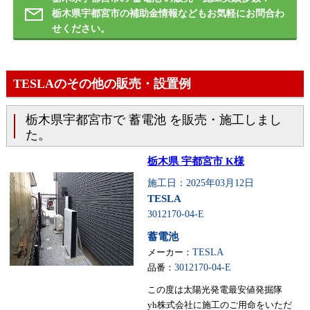
栃木県宇都宮市の補助金情報などもお気軽にお問合わ
せください。
TESLAのその他の販売・設置例
栃木県宇都宮市で 蓄電池 を販売・施工しまし
た。
栃木県 宇都宮市 K様
施工日：2025年03月12日
TESLA
3012170-04-E
蓄電池
メーカー：
TESLA
品番：
3012170-04-E
この度は太陽光発電最安値発掘隊
yh株式会社に施工のご用命をいただ