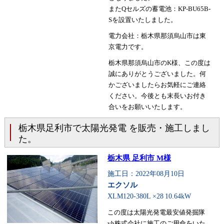
またQセルズの蓄電池：KP-BU65B-
Sを設置いたしました。
電力会社：栃木県那須烏山市は東
京電力です。
栃木県那須烏山市のK様、この度は
誠にありがとうございました。何
かございましたらお気軽にご連絡
ください。今後とも末長いお付き
合いをお願いいたします。
栃木県足利市で太陽光発電 を販売・施工しまし
た。
栃木県 足利市 M様
施工日：2022年08月10日
エクソル
XLM120-380L ×28
10.64kW
この度は太陽光発電最安値発掘隊
yh株式会社に施工のご用命をいた