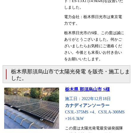
ト：ES-T3X1 (14.9kwh)を設置いた
しました。
電力会社：栃木県日光市は東京電
力です。
栃木県日光市のS様、この度は誠に
ありがとうございました。何かご
ざいましたらお気軽にご連絡くだ
さい。今後とも末長いお付き合い
をお願いいたします。
栃木県那須烏山市で太陽光発電 を販売・施工しま
した。
栃木県 那須烏山市 S様
施工日：2022年12月18日
カナディアンソーラー
CS3L-375MS ×4、CS3LA-300MS
×16
6.3kW
この度は太陽光発電最安値発掘隊