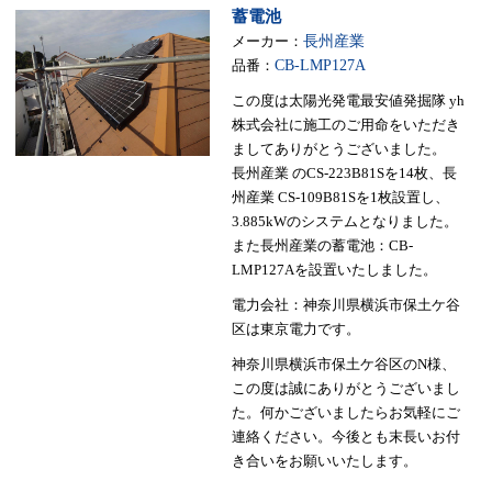
蓄電池
メーカー：
長州産業
品番：
CB-LMP127A
この度は太陽光発電最安値発掘隊 yh
株式会社に施工のご用命をいただき
ましてありがとうございました。
長州産業 のCS-223B81Sを14枚、長
州産業 CS-109B81Sを1枚設置し、
3.885kWのシステムとなりました。
また長州産業の蓄電池：CB-
LMP127Aを設置いたしました。
電力会社：神奈川県横浜市保土ケ谷
区は東京電力です。
神奈川県横浜市保土ケ谷区のN様、
この度は誠にありがとうございまし
た。何かございましたらお気軽にご
連絡ください。今後とも末長いお付
き合いをお願いいたします。