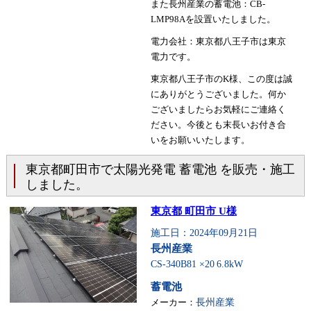
また長州産業の蓄電池：CB-
LMP98Aを設置いたしました。
電力会社：東京都八王子市は東京
電力です。
東京都八王子市のK様、この度は誠
にありがとうございました。何か
ございましたらお気軽にご連絡く
ださい。今後とも末長いお付き合
いをお願いいたします。
東京都町田市で太陽光発電 蓄電池 を販売・施工
しました。
東京都 町田市 U様
施工日：2024年09月21日
長州産業
CS-340B81 ×20
6.8kW
蓄電池
メーカー：
長州産業