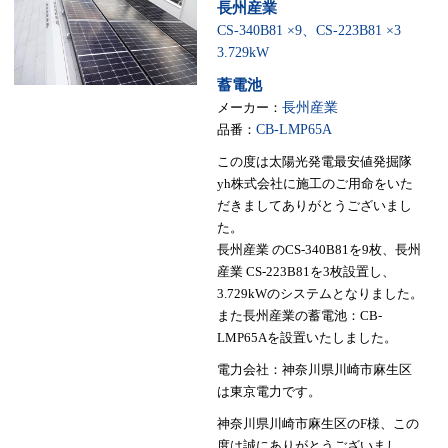
長州産業
CS-340B81 ×9、CS-223B81 ×3
3.729kW
蓄電池
メーカー：
長州産業
品番：
CB-LMP65A
この度は太陽光発電最安値発掘隊
yh株式会社に施工のご用命をいた
だきましてありがとうございまし
た。
長州産業 のCS-340B81を9枚、長州
産業 CS-223B81を3枚設置し、
3.729kWのシステムとなりました。
また長州産業の蓄電池：CB-
LMP65Aを設置いたしました。
電力会社：神奈川県川崎市麻生区
は東京電力です。
神奈川県川崎市麻生区のF様、この
度は誠にありがとうございまし