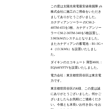
この度は太陽光発電最安値発掘隊 yh
株式会社に施工のご用命をいただき
ましてありがとうございました。
カナディアンソーラー のCS6.2-
48TM-455を3枚、カナディアンソー
ラー CS6.2-36TM-340を5枚設置し、
3.965kWのシステムとなりました。
またカナディアンの蓄電池：B1-3G ×
4 （13.3kWh）を設置いたしまし
た。
ダイキンのエコキュート 薄型460L：
EQA46YFTVを設置いたしました。
電力会社：東京都世田谷区は東京電
力です。
東京都世田谷区のK様、この度は誠
にありがとうございました。何かご
ざいましたらお気軽にご連絡くださ
い。今後とも末長いお付き合いをお