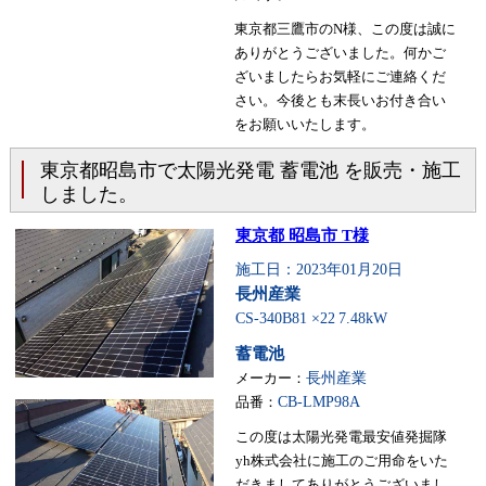
東京都三鷹市のN様、この度は誠に
ありがとうございました。何かご
ざいましたらお気軽にご連絡くだ
さい。今後とも末長いお付き合い
をお願いいたします。
東京都昭島市で太陽光発電 蓄電池 を販売・施工
しました。
東京都 昭島市 T様
施工日：2023年01月20日
長州産業
CS-340B81 ×22
7.48kW
蓄電池
メーカー：
長州産業
品番：
CB-LMP98A
この度は太陽光発電最安値発掘隊
yh株式会社に施工のご用命をいた
だきましてありがとうございまし