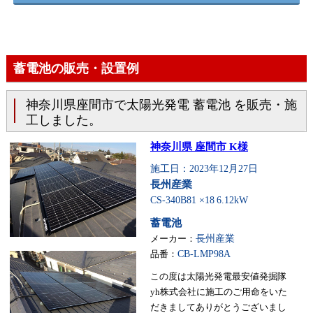
蓄電池の販売・設置例
神奈川県座間市で太陽光発電 蓄電池 を販売・施
工しました。
神奈川県 座間市 K様
施工日：2023年12月27日
長州産業
CS-340B81 ×18
6.12kW
蓄電池
メーカー：
長州産業
品番：
CB-LMP98A
この度は太陽光発電最安値発掘隊
yh株式会社に施工のご用命をいた
だきましてありがとうございまし