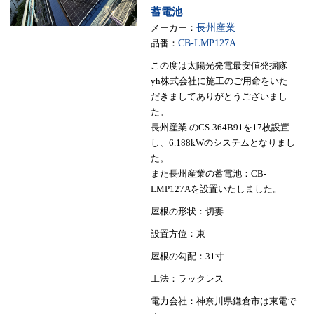
蓄電池
メーカー：
長州産業
品番：
CB-LMP127A
この度は太陽光発電最安値発掘隊
yh株式会社に施工のご用命をいた
だきましてありがとうございまし
た。
長州産業 のCS-364B91を17枚設置
し、6.188kWのシステムとなりまし
た。
また長州産業の蓄電池：CB-
LMP127Aを設置いたしました。
屋根の形状：切妻
設置方位：東
屋根の勾配：31寸
工法：ラックレス
電力会社：神奈川県鎌倉市は東電で