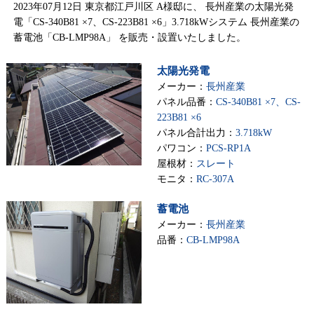
2023年07月12日 東京都江戸川区 A様邸に、 長州産業の太陽光発
電「CS-340B81 ×7、CS-223B81 ×6」3.718kWシステム 長州産業の
蓄電池「CB-LMP98A」 を販売・設置いたしました。
太陽光発電
メーカー：
長州産業
パネル品番：
CS-340B81 ×7、CS-
223B81 ×6
パネル合計出力：
3.718kW
パワコン：
PCS-RP1A
屋根材：
スレート
モニタ：
RC-307A
蓄電池
メーカー：
長州産業
品番：
CB-LMP98A