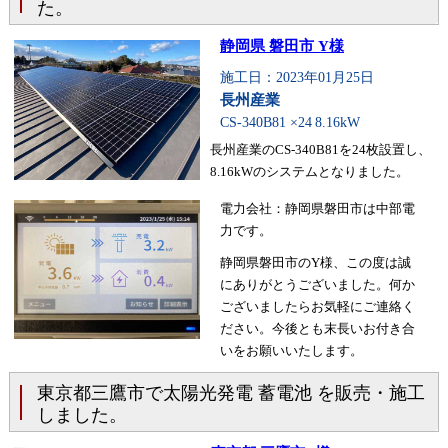
た。
静岡県 磐田市 Y様
施工日：2023年01月25日
長州産業
CS-340B81 ×24
8.16kW
長州産業のCS-340B81を24枚設置し、
8.16kWのシステムとなりました。
電力会社：静岡県磐田市は中部電
力です。
静岡県磐田市のY様、この度は誠
にありがとうございました。何か
ございましたらお気軽にご連絡く
ださい。今後とも末長いお付き合
いをお願いいたします。
東京都三鷹市で太陽光発電 蓄電池 を販売・施工
しました。