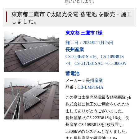
願いいたします。
東京都三鷹市で太陽光発電 蓄電池 を販売・施工
しました。
東京都 三鷹市 I様
施工日：2024年11月25日
長州産業
CS-223B81S ×16、CS-109B81S
×4、CS-217B81SAG ×6
5.306kW
蓄電池
メーカー：
長州産業
品番：
CB-LMP164A
この度は太陽光発電最安値発掘隊 yh
株式会社に施工のご用命をいただき
ましてありがとうございました。
長州産業 のCS-223B81Sを16枚、長
州産業 CS-109B81Sを4枚設置し、
5.306kWのシステムとなりました。
また長州産業の蓄電池：CB-