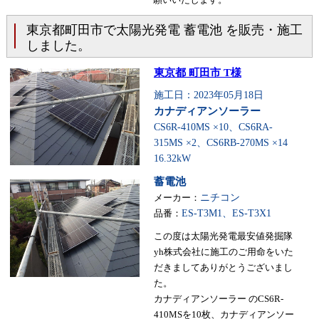
東京都町田市で太陽光発電 蓄電池 を販売・施工
しました。
東京都 町田市 T様
施工日：2023年05月18日
カナディアンソーラー
CS6R-410MS ×10、CS6RA-
315MS ×2、CS6RB-270MS ×14
16.32kW
蓄電池
メーカー：
ニチコン
品番：
ES-T3M1、ES-T3X1
この度は太陽光発電最安値発掘隊
yh株式会社に施工のご用命をいた
だきましてありがとうございまし
た。
カナディアンソーラー のCS6R-
410MSを10枚、カナディアンソー