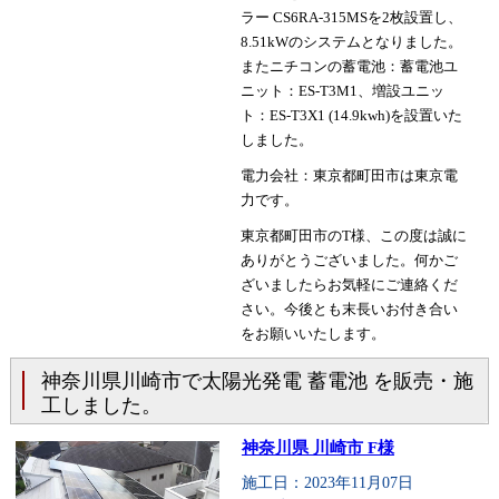
ラー CS6RA-315MSを2枚設置し、
8.51kWのシステムとなりました。
またニチコンの蓄電池：蓄電池ユ
ニット：ES-T3M1、増設ユニッ
ト：ES-T3X1 (14.9kwh)を設置いた
しました。
電力会社：東京都町田市は東京電
力です。
東京都町田市のT様、この度は誠に
ありがとうございました。何かご
ざいましたらお気軽にご連絡くだ
さい。今後とも末長いお付き合い
をお願いいたします。
神奈川県川崎市で太陽光発電 蓄電池 を販売・施
工しました。
神奈川県 川崎市 F様
施工日：2023年11月07日