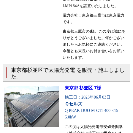
LMP164Aを設置いたしました。
電力会社：東京都三鷹市は東京電力
です。
東京都三鷹市のI様、この度は誠にあ
りがとうございました。何かござい
ましたらお気軽にご連絡ください。
今後とも末長いお付き合いをお願い
いたします。
東京都杉並区で太陽光発電 を販売・施工しまし
た。
東京都 杉並区 T様
施工日：2023年06月03日
Ｑセルズ
Q.PEAK DUO M-G11 400 ×15
6.0kW
この度は太陽光発電最安値発掘隊