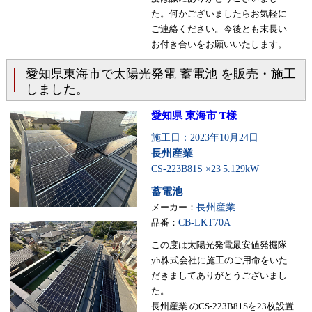
た。何かございましたらお気軽に
ご連絡ください。今後とも末長い
お付き合いをお願いいたします。
愛知県東海市で太陽光発電 蓄電池 を販売・施工
しました。
愛知県 東海市 T様
施工日：2023年10月24日
長州産業
CS-223B81S ×23
5.129kW
蓄電池
メーカー：
長州産業
品番：
CB-LKT70A
この度は太陽光発電最安値発掘隊
yh株式会社に施工のご用命をいた
だきましてありがとうございまし
た。
長州産業 のCS-223B81Sを23枚設置