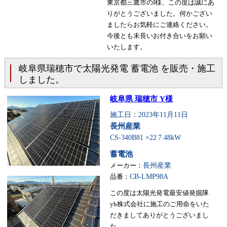
東京都三鷹市のI様、この度は誠にあ
りがとうございました。何かござい
ましたらお気軽にご連絡ください。
今後とも末長いお付き合いをお願い
いたします。
岐阜県瑞穂市で太陽光発電 蓄電池 を販売・施工
しました。
岐阜県 瑞穂市 Y様
施工日：2023年11月11日
長州産業
CS-340B81 ×22
7.48kW
蓄電池
メーカー：
長州産業
品番：
CB-LMP98A
この度は太陽光発電最安値発掘隊
yh株式会社に施工のご用命をいた
だきましてありがとうございまし
た。