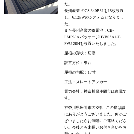
た。
長州産業 のCS-340B81を18枚設置
し、6.12kWのシステムとなりまし
た。
また長州産業の蓄電池：CB-
LMP98A パッケージHYB05A1-T-
PVU-20Hを設置いたしました。
屋根の形状：切妻
設置方位：東西
屋根の勾配：17寸
工法：スレートアンカー
電力会社：神奈川県座間市は東電で
す。
神奈川県座間市のK様、この度は誠
にありがとうございました。何かご
ざいましたらお気軽にご連絡くださ
い。今後とも末長いお付き合いをお
願いいたします。