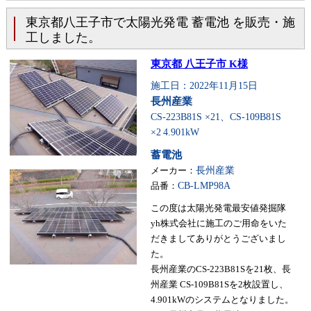
東京都八王子市で太陽光発電 蓄電池 を販売・施
工しました。
東京都 八王子市 K様
施工日：2022年11月15日
長州産業
CS-223B81S ×21、CS-109B81S
×2
4.901kW
蓄電池
メーカー：
長州産業
品番：
CB-LMP98A
この度は太陽光発電最安値発掘隊
yh株式会社に施工のご用命をいた
だきましてありがとうございまし
た。
長州産業のCS-223B81Sを21枚、長
州産業 CS-109B81Sを2枚設置し、
4.901kWのシステムとなりました。