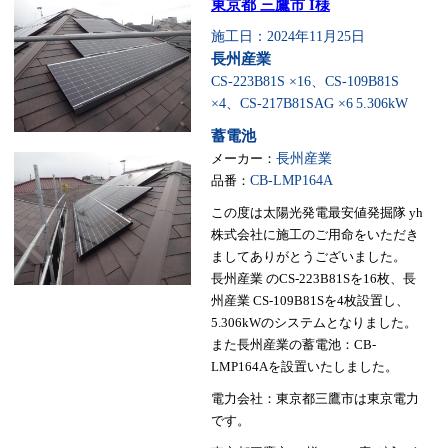
東京都 三鷹市 I様
施工日：2024年11月25日
長州産業
CS-223B81S ×16、CS-109B81S
×4、CS-217B81SAG ×6
5.306kW
蓄電池
メーカー：
長州産業
品番：
CB-LMP164A
この度は太陽光発電最安値発掘隊 yh
株式会社に施工のご用命をいただき
ましてありがとうございました。
長州産業 のCS-223B81Sを16枚、長
州産業 CS-109B81Sを4枚設置し、
5.306kWのシステムとなりました。
また長州産業の蓄電池：CB-
LMP164Aを設置いたしました。
電力会社：東京都三鷹市は東京電力
です。