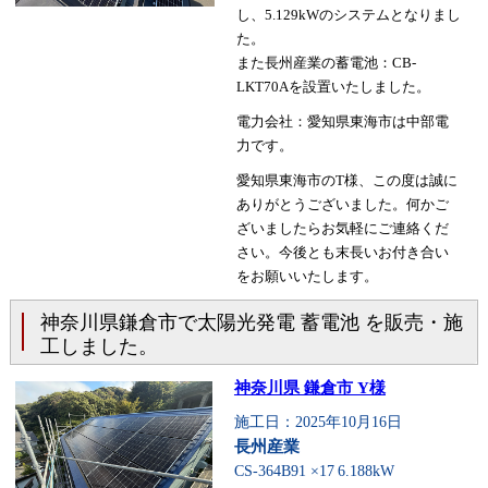
し、5.129kWのシステムとなりまし
た。
また長州産業の蓄電池：CB-
LKT70Aを設置いたしました。
電力会社：愛知県東海市は中部電
力です。
愛知県東海市のT様、この度は誠に
ありがとうございました。何かご
ざいましたらお気軽にご連絡くだ
さい。今後とも末長いお付き合い
をお願いいたします。
神奈川県鎌倉市で太陽光発電 蓄電池 を販売・施
工しました。
神奈川県 鎌倉市 Y様
施工日：2025年10月16日
長州産業
CS-364B91 ×17
6.188kW