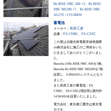
Re.RISE-NBC 440 ×3、Re.RISE-
NBC MS290 ×7、Re.RISE-NBC
AG270 ×13
6.86kW
蓄電池
メーカー：
長府工産
品番：
ES-CSMC、ES-CSXC
この度は太陽光発電最安値発掘隊
yh株式会社に施工のご用命をいた
だきましてありがとうございまし
た。
Hanwha のRe.RISE-NBC 440を3枚、
Hanwha Re.RISE-NBC MS290を7枚
設置し、6.86kWのシステムとなり
ました。
また長府工産の蓄電池：ES-
CSMC、ES-CSXC(増設用) (屋内外
14.9kWh)を設置いたしました。
電力会社：東京都三鷹市は東京電
力です。