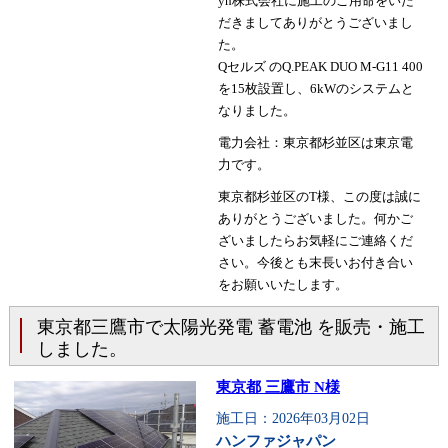
yh株式会社に施工のご用命をいた
だきましてありがとうございまし
た。
Qセルズ のQ.PEAK DUO M-G11 400
を15枚設置し、6kWのシステムと
なりました。
電力会社：東京都杉並区は東京電
力です。
東京都杉並区のT様、この度は誠に
ありがとうございました。何かご
ざいましたらお気軽にご連絡くだ
さい。今後とも末長いお付き合い
をお願いいたします。
東京都三鷹市で太陽光発電 蓄電池 を販売・施工
しました。
東京都 三鷹市 N様
施工日：2026年03月02日
ハンファジャパン