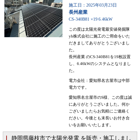
施工日：2025年03月23日
長州産業
CS-340B81 ×19
6.46kW
この度は太陽光発電最安値発掘隊
yh株式会社に施工のご用命をいた
だきましてありがとうございまし
た。
長州産業 のCS-340B81を19枚設置
し、6.46kWのシステムとなりまし
た。
電力会社：愛知県名古屋市は中部
電力です。
愛知県名古屋市のS様、この度は誠
にありがとうございました。何か
ございましたらお気軽にご連絡く
ださい。今後とも末長いお付き合
いをお願いいたします。
静岡県藤枝市で太陽光発電 を販売・施工しまし