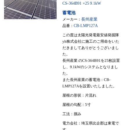
CS-364B91 ×25
9.1kW
蓄電池
メーカー：
長州産業
品番：
CB-LMP127A
この度は太陽光発電最安値発掘隊
yh株式会社に施工のご用命をいた
だきましてありがとうございまし
た。
長州産業 のCS-364B91を25枚設置
し、9.1kWのシステムとなりまし
た。
また長州産業の蓄電池：CB-
LMP127Aを設置いたしました。
屋根の形状：片流れ
屋根の勾配：5寸
工法：掴み
電力会社：埼玉県比企郡は東電で
す。