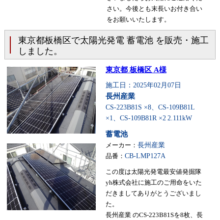
さい。今後とも末長いお付き合い
をお願いいたします。
東京都板橋区で太陽光発電 蓄電池 を販売・施工
しました。
東京都 板橋区 A様
施工日：2025年02月07日
長州産業
CS-223B81S ×8、CS-109B81L
×1、CS-109B81R ×2
2.111kW
蓄電池
メーカー：
長州産業
品番：
CB-LMP127A
この度は太陽光発電最安値発掘隊
yh株式会社に施工のご用命をいた
だきましてありがとうございまし
た。
長州産業 のCS-223B81Sを8枚、長