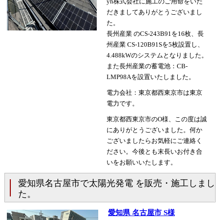
yh株式会社に施工のご用命をいた
だきましてありがとうございまし
た。
長州産業 のCS-243B91を16枚、長
州産業 CS-120B91Sを5枚設置し、
4.488kWのシステムとなりました。
また長州産業の蓄電池：CB-
LMP98Aを設置いたしました。
電力会社：東京都西東京市は東京
電力です。
東京都西東京市のO様、この度は誠
にありがとうございました。何か
ございましたらお気軽にご連絡く
ださい。今後とも末長いお付き合
いをお願いいたします。
愛知県名古屋市で太陽光発電 を販売・施工しまし
た。
愛知県 名古屋市 S様