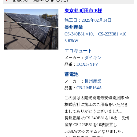
東京都 町田市 E様
施工日：2025年02月14日
長州産業
CS-340B81 ×10、 CS-223B81 ×10
5.63kW
エコキュート
メーカー：
ダイキン
品番：
EQX37YFV
蓄電池
メーカー：
長州産業
品番：
CB-LMP164A
この度は太陽光発電最安値発掘隊 yh
株式会社に施工のご用命をいただき
ましてありがとうございました。
長州産業 のCS-340B81を10枚、長州
産業 CS-223B81を10枚設置し、
5.63kWのシステムとなりました。