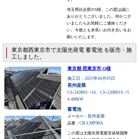
埼玉県比企郡のS様、この度は誠に
ありがとうございました。何かござ
いましたらお気軽にご連絡くださ
い。今後とも末長いお付き合いをお
願いいたします。
東京都西東京市で太陽光発電 蓄電池 を販売・施
工しました。
東京都 西東京市 O様
施工日：2025年04月05日
長州産業
CS-243B91 ×16、CS-120B91S ×5
4.488kW
蓄電池
メーカー：
長州産業
品番：
CB-LMP98A
この度は太陽光発電最安値発掘隊