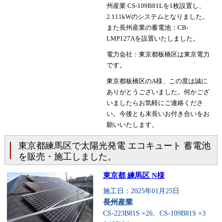
州産業 CS-109B81Lを1枚設置し、
2.111kWのシステムとなりました。
また長州産業の蓄電池：CB-
LMP127Aを設置いたしました。
電力会社：東京都板橋区は東京電力
です。
東京都板橋区のA様、この度は誠に
ありがとうございました。何かござ
いましたらお気軽にご連絡くださ
い。今後とも末長いお付き合いをお
願いいたします。
東京都練馬区で太陽光発電 エコキュート 蓄電池
を販売・施工しました。
東京都 練馬区 N様
施工日：2025年01月25日
長州産業
CS-223B81S ×26、CS-109B81S ×3