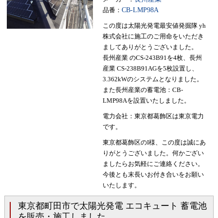
品番：
CB-LMP98A
この度は太陽光発電最安値発掘隊 yh
株式会社に施工のご用命をいただき
ましてありがとうございました。
長州産業 のCS-243B91を4枚、長州
産業 CS-238B91AGを5枚設置し、
3.362kWのシステムとなりました。
また長州産業の蓄電池：CB-
LMP98Aを設置いたしました。
電力会社：東京都葛飾区は東京電力
です。
東京都葛飾区のI様、この度は誠にあ
りがとうございました。何かござい
ましたらお気軽にご連絡ください。
今後とも末長いお付き合いをお願い
いたします。
東京都町田市で太陽光発電 エコキュート 蓄電池
を販売・施工しました。