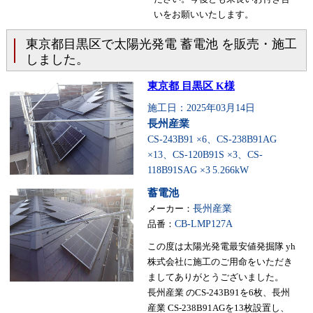
いをお願いいたします。
東京都目黒区で太陽光発電 蓄電池 を販売・施工
しました。
東京都 目黒区 K様
施工日：2025年03月14日
長州産業
CS-243B91 ×6、CS-238B91AG
×13、CS-120B91S ×3、CS-
118B91SAG ×3
5.266kW
蓄電池
メーカー：
長州産業
品番：
CB-LMP127A
この度は太陽光発電最安値発掘隊 yh
株式会社に施工のご用命をいただき
ましてありがとうございました。
長州産業 のCS-243B91を6枚、長州
産業 CS-238B91AGを13枚設置し、