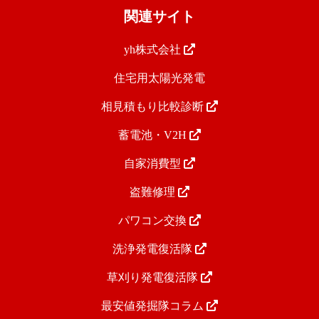
関連サイト
yh株式会社
住宅用太陽光発電
相見積もり比較診断
蓄電池・V2H
自家消費型
盗難修理
パワコン交換
洗浄発電復活隊
草刈り発電復活隊
最安値発掘隊コラム