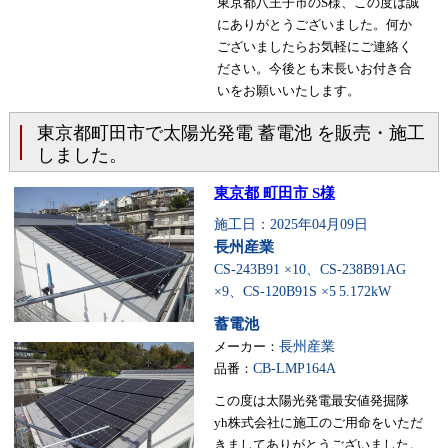
東京都八王子市のS様、この度は誠
にありがとうございました。何か
ございましたらお気軽にご連絡く
ださい。今後とも末長いお付き合
いをお願いいたします。
東京都町田市で太陽光発電 蓄電池 を販売・施工
しました。
東京都 町田市 S様
施工日：2025年04月09日
長州産業
CS-243B91 ×10、CS-238B91AG
×9、CS-120B91S ×5
5.172kW
蓄電池
メーカー：
長州産業
品番：
CB-LMP164A
この度は太陽光発電最安値発掘隊
yh株式会社に施工のご用命をいただ
きましてありがとうございました。