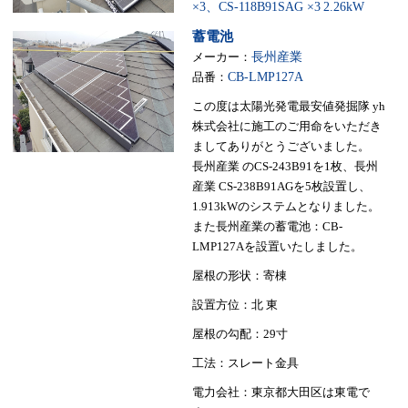
×3、CS-118B91SAG ×3
2.26kW
蓄電池
メーカー：
長州産業
品番：
CB-LMP127A
この度は太陽光発電最安値発掘隊 yh
株式会社に施工のご用命をいただき
ましてありがとうございました。
長州産業 のCS-243B91を1枚、長州
産業 CS-238B91AGを5枚設置し、
1.913kWのシステムとなりました。
また長州産業の蓄電池：CB-
LMP127Aを設置いたしました。
屋根の形状：寄棟
設置方位：北 東
屋根の勾配：29寸
工法：スレート金具
電力会社：東京都大田区は東電で