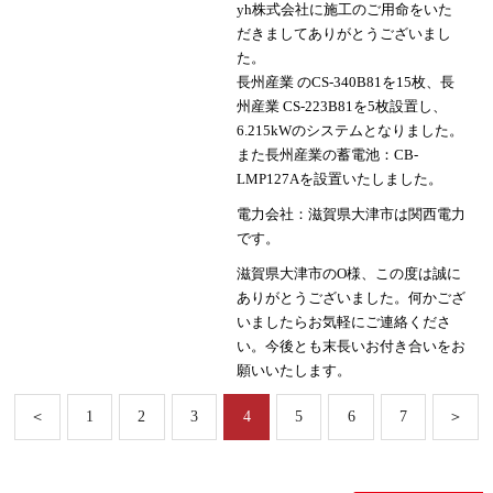
yh株式会社に施工のご用命をいた
だきましてありがとうございまし
た。
長州産業 のCS-340B81を15枚、長
州産業 CS-223B81を5枚設置し、
6.215kWのシステムとなりました。
また長州産業の蓄電池：CB-
LMP127Aを設置いたしました。
電力会社：滋賀県大津市は関西電力
です。
滋賀県大津市のO様、この度は誠に
ありがとうございました。何かござ
いましたらお気軽にご連絡くださ
い。今後とも末長いお付き合いをお
願いいたします。
＜
1
2
3
4
5
6
7
＞