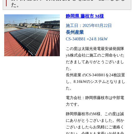
た。
静岡県 藤枝市 M様
施工日：2025年03月22日
長州産業
CS-340B81 ×24
8.16kW
この度は太陽光発電最安値発掘隊
yh株式会社に施工のご用命をいた
だきましてありがとうございまし
た。
長州産業 のCS-340B81を24枚設置
し、8.16kWのシステムとなりまし
た。
電力会社：静岡県藤枝市は中部電
力です。
静岡県藤枝市のM様、この度は誠
にありがとうございました。何か
ございましたらお気軽にご連絡く
ださい。今後とも末長いお付き合