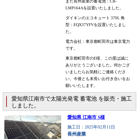
また長州産業の蓄電池：CB-
LMP164Aを設置いたしました。
ダイキンのエコキュート 370L 角
型：EQX37YFVを設置いたしまし
た。
電力会社：東京都町田市は東京電力
です。
東京都町田市のE様、この度は誠に
ありがとうございました。何かござ
いましたらお気軽にご連絡くださ
い。今後とも末長いお付き合いをお
願いいたします。
愛知県江南市で太陽光発電 蓄電池 を販売・施工
しました。
愛知県 江南市 S様
施工日：2025年02月11日
長州産業