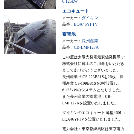
6.125kW
エコキュート
メーカー：
ダイキン
品番：
EQA46YFTV
蓄電池
メーカー：
長州産業
品番：
CB-LMP127A
この度は太陽光発電最安値発掘隊 yh
株式会社に施工のご用命をいただき
ましてありがとうございました。
長州産業 のCS-223B81Sを26枚、長
州産業 CS-109B81Sを3枚設置し、
6.125kWのシステムとなりました。
また長州産業の蓄電池：CB-
LMP127Aを設置いたしました。
ダイキンのエコキュート 薄型460L：
EQA46YFTVを設置いたしました。
電力会社：東京都練馬区は東京電力