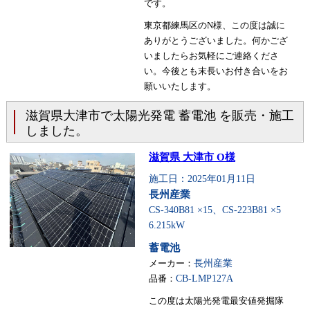
です。
東京都練馬区のN様、この度は誠に
ありがとうございました。何かござ
いましたらお気軽にご連絡くださ
い。今後とも末長いお付き合いをお
願いいたします。
滋賀県大津市で太陽光発電 蓄電池 を販売・施工
しました。
滋賀県 大津市 O様
施工日：2025年01月11日
長州産業
CS-340B81 ×15、CS-223B81 ×5
6.215kW
蓄電池
メーカー：
長州産業
品番：
CB-LMP127A
この度は太陽光発電最安値発掘隊