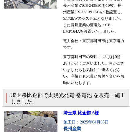
長州産業 のCS-243B91を10枚、長
州産業 CS-238B91AGを9枚設置し、
5.172kWのシステムとなりました。
また長州産業の蓄電池：CB-
LMP164Aを設置いたしました。
電力会社：東京都町田市は東京電力
です。
東京都町田市のS様、この度は誠に
ありがとうございました。何かござ
いましたらお気軽にご連絡くださ
い。今後とも末長いお付き合いをお
願いいたします。
埼玉県比企郡で太陽光発電 蓄電池 を販売・施工
しました。
埼玉県 比企郡 S様
施工日：2025年04月05日
長州産業