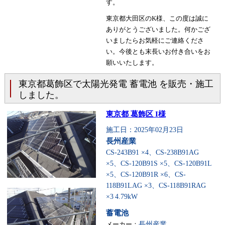
す。
東京都大田区のK様、この度は誠に
ありがとうございました。何かござ
いましたらお気軽にご連絡くださ
い。今後とも末長いお付き合いをお
願いいたします。
東京都葛飾区で太陽光発電 蓄電池 を販売・施工
しました。
東京都 葛飾区 I様
施工日：2025年02月23日
長州産業
CS-243B91 ×4、CS-238B91AG
×5、CS-120B91S ×5、CS-120B91L
×5、CS-120B91R ×6、CS-
118B91LAG ×3、CS-118B91RAG
×3
4.79kW
蓄電池
メーカー：
長州産業