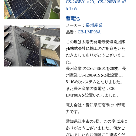
CS-243B91 ×20、CS-120B91S ×2
5.1kW
蓄電池
メーカー：
長州産業
品番：
CB-LMP98A
この度は太陽光発電最安値発掘隊
yh株式会社に施工のご用命をいた
だきましてありがとうございまし
た。
長州産業 のCS-243B91を20枚、長
州産業 CS-120B91Sを2枚設置し、
5.1kWのシステムとなりました。
また長州産業の蓄電池：CB-
LMP98Aを設置いたしました。
電力会社：愛知県江南市は中部電
力です。
愛知県江南市のS様、この度は誠に
ありがとうございました。何かご
ざいましたらお気軽にご連絡くだ