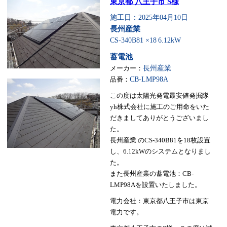
東京都 八王子市 S様
施工日：2025年04月10日
長州産業
CS-340B81 ×18
6.12kW
蓄電池
メーカー：
長州産業
品番：
CB-LMP98A
この度は太陽光発電最安値発掘隊
yh株式会社に施工のご用命をいた
だきましてありがとうございまし
た。
長州産業 のCS-340B81を18枚設置
し、6.12kWのシステムとなりまし
た。
また長州産業の蓄電池：CB-
LMP98Aを設置いたしました。
電力会社：東京都八王子市は東京
電力です。