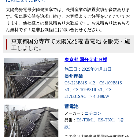
にお任せください！
太陽光発電最安値発掘隊では、長州産業の設置実績が多数ありま
す。常に最安値を追求し続け、お客様よりご好評をいただいてお
ります。他社様との相見積もり大歓迎です。お見積もりはもちろ
ん無料です！是非お気軽にお問い合わせください。
東京都国分寺市で太陽光発電 蓄電池 を販売・施
工しました。
東京都 国分寺市 H様
施工日：2025年04月11日
長州産業
CS-223B81S ×12、CS-109B81S
×3、CS-109B81R ×3、CS-
217B81SAG ×7
4.849kW
蓄電池
メーカー：
ニチコン
品番：
ES-T3M1、ES-T3X1（増
設）
この度は太陽光発電最安値発掘隊 yh