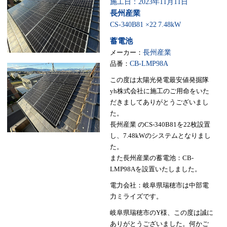
施工日：2023年11月11日
長州産業
CS-340B81 ×22
7.48kW
蓄電池
メーカー：
長州産業
品番：
CB-LMP98A
この度は太陽光発電最安値発掘隊
yh株式会社に施工のご用命をいた
だきましてありがとうございまし
た。
長州産業 のCS-340B81を22枚設置
し、7.48kWのシステムとなりまし
た。
また長州産業の蓄電池：CB-
LMP98Aを設置いたしました。
電力会社：岐阜県瑞穂市は中部電
力ミライズです。
岐阜県瑞穂市のY様、この度は誠に
ありがとうございました。何かご