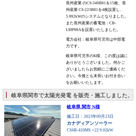
長州産業 のCS-340B81を15枚、長
州産業 CS-223B81を4枚設置し、
5.992kWのシステムとなりました。
また長州産業の蓄電池：CB-
LMP98Aを設置いたしました。
電力会社：岐阜県可児市は中部電
力です。
岐阜県可児市のK様、この度は誠に
ありがとうございました。何かご
ざいましたらお気軽にご連絡くだ
さい。今後とも末長いお付き合い
をお願いいたします。
岐阜県関市で太陽光発電 を販売・施工しました。
岐阜県 関市 N様
施工日：2023年09月23日
カナディアンソーラー
CS6R-410MS ×22
9.02kW