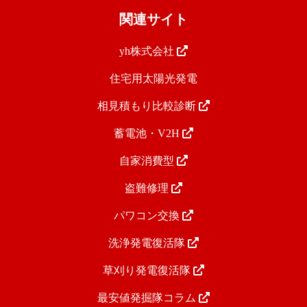
関連サイト
yh株式会社
住宅用太陽光発電
相見積もり比較診断
蓄電池・V2H
自家消費型
盗難修理
パワコン交換
洗浄発電復活隊
草刈り発電復活隊
最安値発掘隊コラム