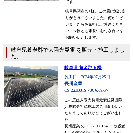
です。
岐阜県関市のT様、この度は誠にあ
りがとうございました。何かござ
いましたらお気軽にご連絡くださ
い。今後とも末長いお付き合いを
お願いいたします。
岐阜県養老郡で太陽光発電 を販売・施工しまし
た。
岐阜県 養老郡 K様
施工日：2024年07月25日
長州産業
CS-223B81S ×30
6.69kW
この度は太陽光発電最安値発掘隊
yh株式会社に施工のご用命をいた
だきましてありがとうございまし
た。
長州産業 のCS-223B81Sを30枚設置
し、6.69kWのシステムとなりまし