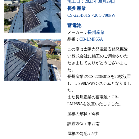
施工日：2023年08月29日
長州産業
CS-223B81S ×26
5.798kW
蓄電池
メーカー：
長州産業
品番：
CB-LMP65A
この度は太陽光発電最安値発掘隊
yh株式会社に施工のご用命をいた
だきましてありがとうございまし
た。
長州産業 のCS-223B81Sを26枚設置
し、5.798kWのシステムとなりまし
た。
また長州産業の蓄電池：CB-
LMP65Aを設置いたしました。
屋根の形状：寄棟
設置方位：東西南
屋根の勾配：5寸