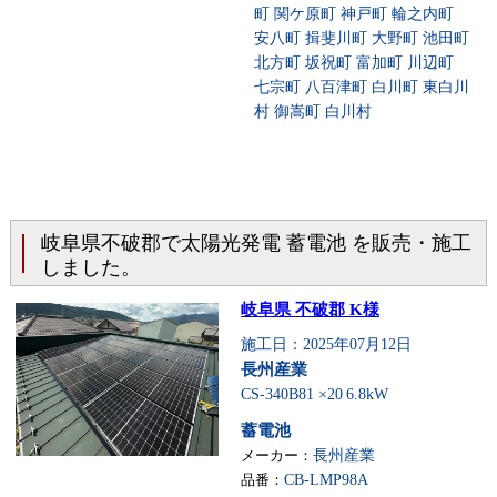
町 関ケ原町 神戸町 輪之内町
安八町 揖斐川町 大野町 池田町
北方町 坂祝町 富加町 川辺町
七宗町 八百津町 白川町 東白川
村 御嵩町 白川村
岐阜県不破郡で太陽光発電 蓄電池 を販売・施工
しました。
岐阜県 不破郡 K様
施工日：2025年07月12日
長州産業
CS-340B81 ×20
6.8kW
蓄電池
メーカー：
長州産業
品番：
CB-LMP98A