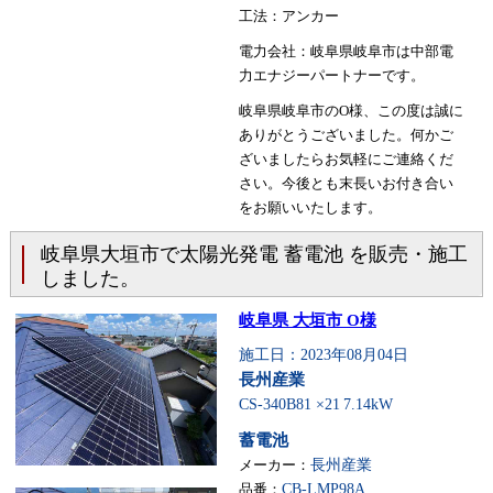
工法：アンカー
電力会社：岐阜県岐阜市は中部電
力エナジーパートナーです。
岐阜県岐阜市のO様、この度は誠に
ありがとうございました。何かご
ざいましたらお気軽にご連絡くだ
さい。今後とも末長いお付き合い
をお願いいたします。
岐阜県大垣市で太陽光発電 蓄電池 を販売・施工
しました。
岐阜県 大垣市 O様
施工日：2023年08月04日
長州産業
CS-340B81 ×21
7.14kW
蓄電池
メーカー：
長州産業
品番：
CB-LMP98A