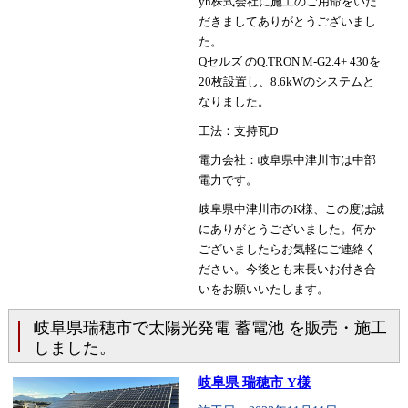
yh株式会社に施工のご用命をいた
だきましてありがとうございまし
た。
Qセルズ のQ.TRON M-G2.4+ 430を
20枚設置し、8.6kWのシステムと
なりました。
工法：支持瓦D
電力会社：岐阜県中津川市は中部
電力です。
岐阜県中津川市のK様、この度は誠
にありがとうございました。何か
ございましたらお気軽にご連絡く
ださい。今後とも末長いお付き合
いをお願いいたします。
岐阜県瑞穂市で太陽光発電 蓄電池 を販売・施工
しました。
岐阜県 瑞穂市 Y様