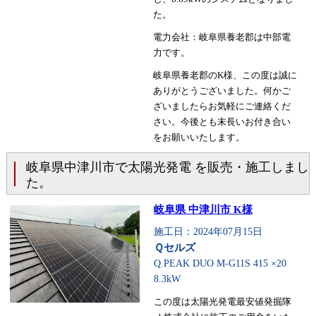
た。
電力会社：岐阜県養老郡は中部電
力です。
岐阜県養老郡のK様、この度は誠に
ありがとうございました。何かご
ざいましたらお気軽にご連絡くだ
さい。今後とも末長いお付き合い
をお願いいたします。
岐阜県中津川市で太陽光発電 を販売・施工しまし
た。
岐阜県 中津川市 K様
施工日：2024年07月15日
Ｑセルズ
Q.PEAK DUO M-G11S 415 ×20
8.3kW
この度は太陽光発電最安値発掘隊