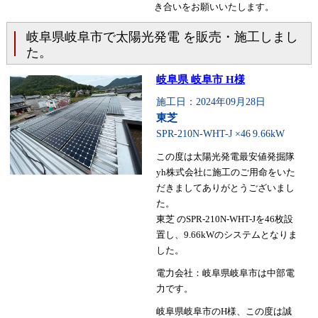
き合いをお願いいたします。
岐阜県岐阜市で太陽光発電 を販売・施工しまし
た。
岐阜県 岐阜市 H様
施工日：2024年09月28日
東芝
SPR-210N-WHT-J ×46
9.66kW
この度は太陽光発電最安値発掘隊
yh株式会社に施工のご用命をいた
だきましてありがとうございまし
た。
東芝 のSPR-210N-WHT-Jを46枚設
置し、9.66kWのシステムとなりま
した。
電力会社：岐阜県岐阜市は中部電
力です。
岐阜県岐阜市のH様、この度は誠