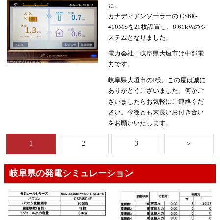
た。
カナディアンソーラーの CS6R-
410MSを21枚設置し、8.61kWのシ
ステムとなりました。
電力会社：岐阜県大垣市は中部電
力です。
岐阜県大垣市のI様、この度は誠に
ありがとうございました。何かご
ざいましたらお気軽にご連絡くだ
さい。今後とも末長いお付き合い
をお願いいたします。
1
2
3
＞
岐阜県の発電シミュレーション