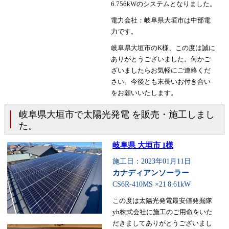
6.756kWのシステムとなりました。
電力会社：岐阜県大垣市は中部電
力です。
岐阜県大垣市のK様、この度は誠に
ありがとうございました。何かご
ざいましたらお気軽にご連絡くだ
さい。今後とも末長いお付き合い
をお願いいたします。
岐阜県大垣市で太陽光発電 を販売・施工しまし
た。
岐阜県 大垣市 I様
施工日：2023年01月11日
カナディアンソーラー
CS6R-410MS ×21
8.61kW
この度は太陽光発電最安値発掘隊
yh株式会社に施工のご用命をいた
だきましてありがとうございまし