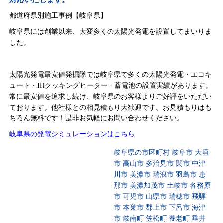
対応いたします。
都道府県別施工事例【岐阜県】
岐阜県には創業以来、大変多くの太陽光発電を設置してまいりま
した。
太陽光発電最安値発掘隊では岐阜県で多くの太陽光発電・エコキ
ュート・IHクッキングヒーター・蓄電池の設置実績があります。
常に最安値を追求し続け、岐阜県のお客様よりご好評をいただい
ております。他社様との相見積もり大歓迎です。お見積もりはも
ちろん無料です！是非お気軽にお問い合わせください。
岐阜県の発電シミュレーションはこちら
岐阜県の市区町村 岐阜市 大垣
市 高山市 多治見市 関市 中津
川市 美濃市 瑞浪市 羽島市 恵
那市 美濃加茂市 土岐市 各務原
市 可児市 山県市 瑞穂市 飛騨
市 本巣市 郡上市 下呂市 海津
市 岐南町 笠松町 養老町 垂井