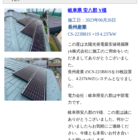
岐阜県 安八郡 Y様
施工日：2023年06月26日
長州産業
CS-223B81S ×19
4.237kW
この度は太陽光発電最安値発掘隊
yh株式会社に施工のご用命をいた
だきましてありがとうございまし
た。
長州産業 のCS-223B81Sを19枚設置
し、4.237kWのシステムとなりまし
た。
電力会社：岐阜県安八郡は中部電
力です。
岐阜県安八郡のY様、この度は誠に
ありがとうございました。何かご
ざいましたらお気軽にご連絡くだ
さい。今後とも末長いお付き合い
をお願いいたします。