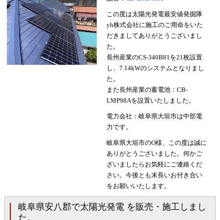
この度は太陽光発電最安値発掘隊
yh株式会社に施工のご用命をいた
だきましてありがとうございまし
た。
長州産業のCS-340B81を21枚設置
し、7.14kWのシステムとなりまし
た。
また長州産業の蓄電池：CB-
LMP98Aを設置いたしました。
電力会社：岐阜県大垣市は中部電
力です。
岐阜県大垣市のO様、この度は誠に
ありがとうございました。何かご
ざいましたらお気軽にご連絡くだ
さい。今後とも末長いお付き合い
をお願いいたします。
岐阜県安八郡で太陽光発電 を販売・施工しまし
た。