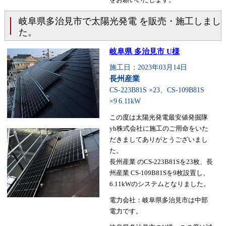
岐阜県多治見市で太陽光発電 を販売・施工しまし
た。
岐阜県 多治見市 U様
施工日：2023年03月14日
長州産業
CS-223B81S ×23、CS-109B81S
×9
6.11kW
この度は太陽光発電最安値発掘隊
yh株式会社に施工のご用命をいた
だきましてありがとうございまし
た。
長州産業 のCS-223B81Sを23枚、長
州産業 CS-109B81Sを9枚設置し、
6.11kWのシステムとなりました。
電力会社：岐阜県多治見市は中部
電力です。