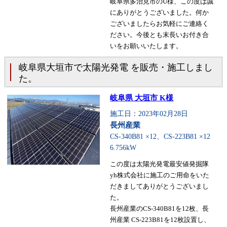
岐阜県多治見市のU様、この度は誠
にありがとうございました。何か
ございましたらお気軽にご連絡く
ださい。今後とも末長いお付き合
いをお願いいたします。
岐阜県大垣市で太陽光発電 を販売・施工しまし
た。
岐阜県 大垣市 K様
施工日：2023年02月28日
長州産業
CS-340B81 ×12、CS-223B81 ×12
6.756kW
この度は太陽光発電最安値発掘隊
yh株式会社に施工のご用命をいた
だきましてありがとうございまし
た。
長州産業のCS-340B81を12枚、長
州産業 CS-223B81を12枚設置し、