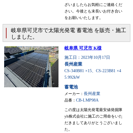
ざいましたらお気軽にご連絡くだ
さい。今後とも末長いお付き合い
をお願いいたします。
岐阜県可児市で太陽光発電 蓄電池 を販売・施工
しました。
岐阜県 可児市 K様
施工日：2023年10月17日
長州産業
CS-340B81 ×15、CS-223B81 ×4
5.992kW
蓄電池
メーカー：
長州産業
品番：
CB-LMP98A
この度は太陽光発電最安値発掘隊
yh株式会社に施工のご用命をいた
だきましてありがとうございまし
た。