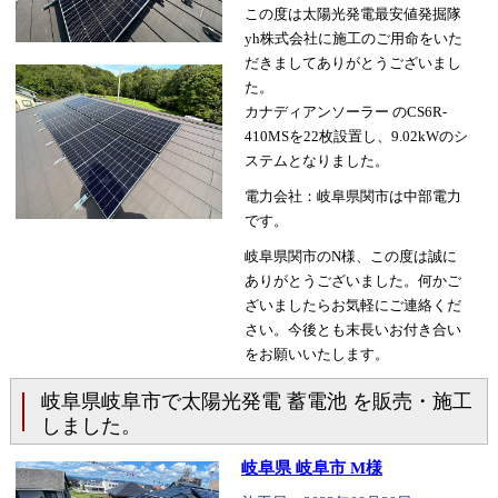
この度は太陽光発電最安値発掘隊
yh株式会社に施工のご用命をいた
だきましてありがとうございまし
た。
カナディアンソーラー のCS6R-
410MSを22枚設置し、9.02kWのシ
ステムとなりました。
電力会社：岐阜県関市は中部電力
です。
岐阜県関市のN様、この度は誠に
ありがとうございました。何かご
ざいましたらお気軽にご連絡くだ
さい。今後とも末長いお付き合い
をお願いいたします。
岐阜県岐阜市で太陽光発電 蓄電池 を販売・施工
しました。
岐阜県 岐阜市 M様