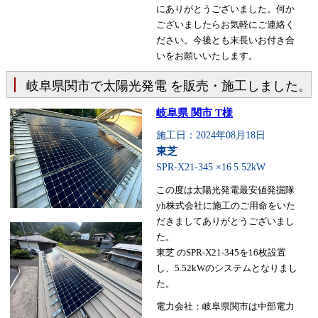
にありがとうございました。何か
ございましたらお気軽にご連絡く
ださい。今後とも末長いお付き合
いをお願いいたします。
岐阜県関市で太陽光発電 を販売・施工しました。
岐阜県 関市 T様
施工日：2024年08月18日
東芝
SPR-X21-345 ×16
5.52kW
この度は太陽光発電最安値発掘隊
yh株式会社に施工のご用命をいた
だきましてありがとうございまし
た。
東芝 のSPR-X21-345を16枚設置
し、5.52kWのシステムとなりまし
た。
電力会社：岐阜県関市は中部電力