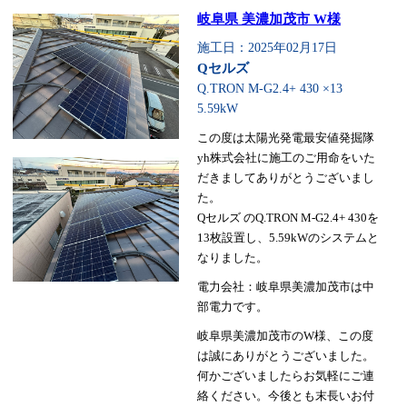
岐阜県 美濃加茂市 W様
施工日：2025年02月17日
Qセルズ
Q.TRON M-G2.4+ 430 ×13
5.59kW
この度は太陽光発電最安値発掘隊
yh株式会社に施工のご用命をいた
だきましてありがとうございまし
た。
Qセルズ のQ.TRON M-G2.4+ 430を
13枚設置し、5.59kWのシステムと
なりました。
電力会社：岐阜県美濃加茂市は中
部電力です。
岐阜県美濃加茂市のW様、この度
は誠にありがとうございました。
何かございましたらお気軽にご連
絡ください。今後とも末長いお付