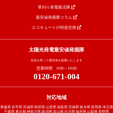
草刈り発電復活隊
最安値発掘隊コラム
エコキュートの特急交換
太陽光発電最安値発掘隊
自信を持って最安値を提案いたします
営業時間 9:00～19:00
0120-671-004
対応地域
青森県
岩手県
宮城県
秋田県
山形県
福島県
茨城県
栃木県
群馬県
埼玉県
千葉県
東京都
神奈川県
新潟県
富山県
石川県
福井県
山梨県
長野県