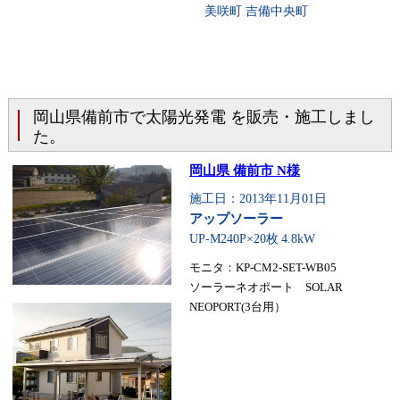
美咲町 吉備中央町
岡山県備前市で太陽光発電 を販売・施工しまし
た。
岡山県 備前市 N様
施工日：2013年11月01日
アップソーラー
UP-M240P×20枚
4.8kW
モニタ：KP-CM2-SET-WB05
ソーラーネオポート SOLAR
NEOPORT(3台用）