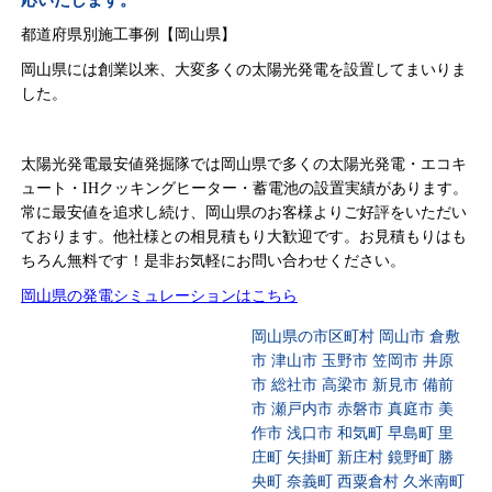
応いたします。
都道府県別施工事例【岡山県】
岡山県には創業以来、大変多くの太陽光発電を設置してまいりま
した。
太陽光発電最安値発掘隊では岡山県で多くの太陽光発電・エコキ
ュート・IHクッキングヒーター・蓄電池の設置実績があります。
常に最安値を追求し続け、岡山県のお客様よりご好評をいただい
ております。他社様との相見積もり大歓迎です。お見積もりはも
ちろん無料です！是非お気軽にお問い合わせください。
岡山県の発電シミュレーションはこちら
岡山県の市区町村 岡山市 倉敷
市 津山市 玉野市 笠岡市 井原
市 総社市 高梁市 新見市 備前
市 瀬戸内市 赤磐市 真庭市 美
作市 浅口市 和気町 早島町 里
庄町 矢掛町 新庄村 鏡野町 勝
央町 奈義町 西粟倉村 久米南町