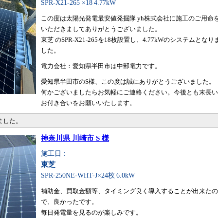
SPR-X21-265 ×18
4.77kW
この度は太陽光発電最安値発掘隊 yh株式会社に施工のご用命
いただきましてありがとうございました。
東芝 のSPR-X21-265を18枚設置し、4.77kWのシステムとなり
した。
電力会社：愛知県半田市は中部電力です。
愛知県半田市のS様、この度は誠にありがとうございました。
何かございましたらお気軽にご連絡ください。今後とも末長い
お付き合いをお願いいたします。
ました。
神奈川県 川崎市 S 様
施工日：
東芝
SPR-250NE-WHT-J×24枚
6.0kW
補助金、買取金額等、タイミング良く導入することが出来たの
で、良かったです。
毎日発電量を見るのが楽しみです。