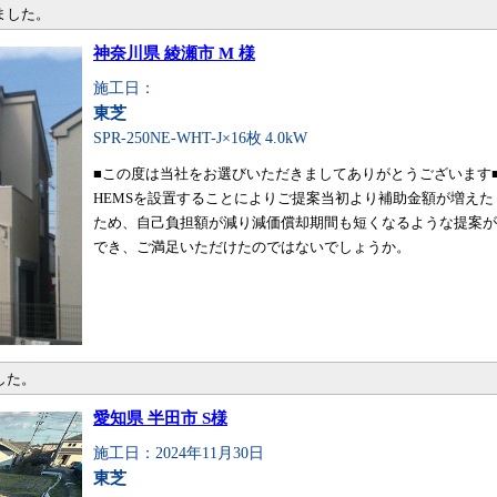
ました。
神奈川県 綾瀬市 M 様
施工日：
東芝
SPR-250NE-WHT-J×16枚
4.0kW
■この度は当社をお選びいただきましてありがとうございます
HEMSを設置することによりご提案当初より補助金額が増えた
ため、自己負担額が減り減価償却期間も短くなるような提案が
でき、ご満足いただけたのではないでしょうか。
した。
愛知県 半田市 S様
施工日：2024年11月30日
東芝