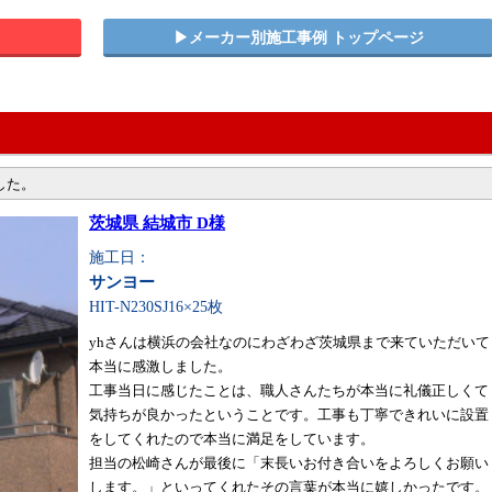
▶︎メーカー別施工事例 トップページ
した。
茨城県 結城市 D様
施工日：
サンヨー
HIT-N230SJ16×25枚
yhさんは横浜の会社なのにわざわざ茨城県まで来ていただいて
本当に感激しました。
工事当日に感じたことは、職人さんたちが本当に礼儀正しくて
気持ちが良かったということです。工事も丁寧できれいに設置
をしてくれたので本当に満足をしています。
担当の松崎さんが最後に「末長いお付き合いをよろしくお願い
します。」といってくれたその言葉が本当に嬉しかったです。