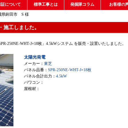
保証について
標準工事とは
発掘隊コラム
お客様の
城県鉾田市 S 様
・施工しました。
-250NE-WHT-J×18枚」4.5kWシステム を販売・設置いたしました。
太陽光発電
メーカー：
東芝
パネル品番：
SPR-250NE-WHT-J×18枚
パネル合計出力：
4.5kW
パワコン：
屋根材：