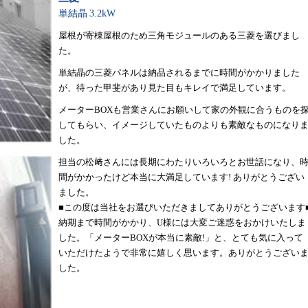
単結晶
3.2kW
屋根が寄棟屋根のため三角モジュールのある三菱を選びまし
た。
単結晶の三菱パネルは納品されるまでに時間がかかりました
が、待った甲斐があり見た目もキレイで満足しています。
メーターBOXも営業さんにお願いして家の外観に合うものを
してもらい、イメージしていたものよりも素敵なものになり
した。
担当の松﨑さんには長期にわたりいろいろとお世話になり、
間がかかったけど本当に大満足しています! ありがとうござい
ました。
■この度は当社をお選びいただきましてありがとうございます
納期まで時間がかかり、U様には大変ご迷惑をおかけいたしま
した。「メーターBOXが本当に素敵!」と、とても気に入って
いただけたようで非常に嬉しく思います。ありがとうござい
した。