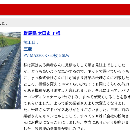
した。
群馬県 太田市 T 様
施工日：
三菱
PV-MA2200K×30枚
6.6kW
私は実はある業者さんに見積もりして頂き発注までしました
が、どうも高いような気がするので、ネットで調べているうち
に、ｙｈ株式会社さんに目が留まり営業の松﨑さんに相談した
ところ、機種を変えて1kWくらい少なくても同じくらいの能力
がある機種がありますよと言われました。それによって、パワ
ーコンディショナーも1台ですみ、すべてが安くなることを教
てもらいました。よって前の業者さんより大変安くなりまし
た。松﨑さんアドバイスありがとうございました。早速、前の
業者さんをキャンセルしまして、すべてｙｈ株式会社の松﨑さ
んにお世話になることにしました。本当にありがとう御座いま
した。設置後の発電量が楽しみです。