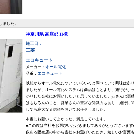
しました。
神奈川県 高座郡 H様
施工日：
三菱
エコキュート
メーカー：
オール電化
品番：
エコキュート
以前からオール電化についていろいろと調べていて興味はあ
ましたが、オール電化システムは商品はもとより、施行がし
かりした会社にお願いしたいと思っていました。yhさんは実
はもちろんのこと、営業さんの豊富な知識力もあり、施行に
しても絶大なる信頼をおいてお任せしました。
本当にお願いしてよかった。満足しています。
■この度は当社をお選びいただきましてありがとうございます
数ある販売店の中から当社をお選びいただき、嬉しいお言葉