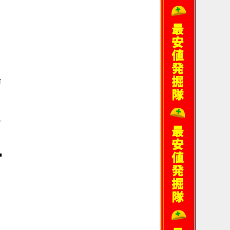
探
ま
時
■
ま