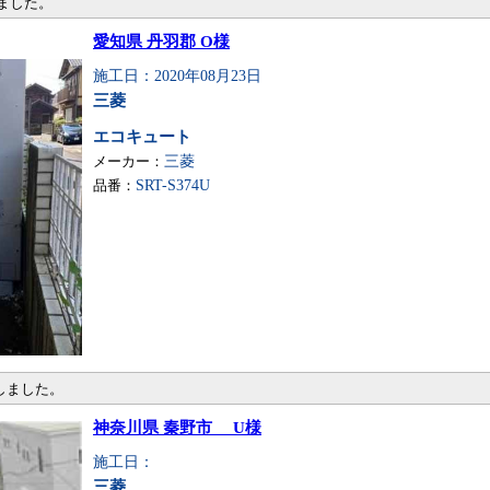
ました。
愛知県 丹羽郡 O様
施工日：2020年08月23日
三菱
エコキュート
メーカー：
三菱
品番：
SRT-S374U
しました。
神奈川県 秦野市 U様
施工日：
三菱