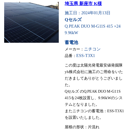
埼玉県 新座市 K様
施工日：2024年01月13日
Qセルズ
Q.PEAK DUO M-G11S 415 ×24
9.96kW
蓄電池
メーカー：
ニチコン
品番：
ESS-T3X1
この度は太陽光発電最安値発掘隊
yh株式会社に施工のご用命をいた
だきましてありがとうございまし
た。
Qセルズ のQ.PEAK DUO M-G11S
415を24枚設置し、9.96kWのシス
テムとなりました。
またニチコンの蓄電池：ESS-T3X1
を設置いたしました。
屋根の形状：片流れ