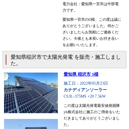
電力会社：愛知県一宮市は中部電
力です。
愛知県一宮市のO様、この度は誠に
ありがとうございました。何かご
ざいましたらお気軽にご連絡くだ
さい。今後とも末長いお付き合い
をお願いいたします。
愛知県稲沢市で太陽光発電 を販売・施工しまし
た。
愛知県 稲沢市 S様
施工日：2022年05月23日
カナディアンソーラー
CS3L-375MS ×20
7.5kW
この度は太陽光発電最安値発掘隊
yh株式会社に施工のご用命をいた
だきましてありがとうございまし
た。