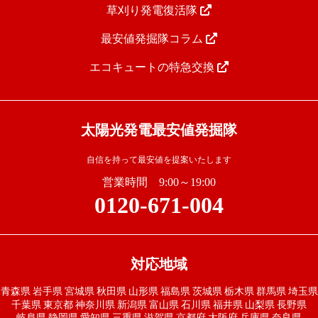
草刈り発電復活隊
最安値発掘隊コラム
エコキュートの特急交換
太陽光発電最安値発掘隊
自信を持って最安値を提案いたします
営業時間 9:00～19:00
0120-671-004
対応地域
青森県
岩手県
宮城県
秋田県
山形県
福島県
茨城県
栃木県
群馬県
埼玉県
千葉県
東京都
神奈川県
新潟県
富山県
石川県
福井県
山梨県
長野県
岐阜県
静岡県
愛知県
三重県
滋賀県
京都府
大阪府
兵庫県
奈良県