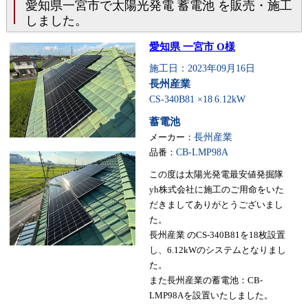
愛知県一宮市で太陽光発電 蓄電池 を販売・施工
しました。
愛知県 一宮市 O様
施工日：2023年09月16日
長州産業
CS-340B81 ×18
6.12kW
蓄電池
メーカー：
長州産業
品番：
CB-LMP98A
この度は太陽光発電最安値発掘隊
yh株式会社に施工のご用命をいた
だきましてありがとうございまし
た。
長州産業 のCS-340B81を18枚設置
し、6.12kWのシステムとなりまし
た。
また長州産業の蓄電池：CB-
LMP98Aを設置いたしました。