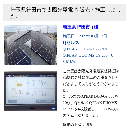
埼玉県行田市で太陽光発電 を販売・施工しまし
た。
埼玉県 行田市 T様
施工日：2022年03月17日
Qセルズ
Q.PEAK DUO-G9 355 ×20、
Q.PEAK DUO MS-G9 235 ×6
8.51kW
この度は太陽光発電最安値発掘隊
yh株式会社に施工のご用命をいた
だきましてありがとうございまし
た。
QセルズのQ.PEAK DUO-G9 355を
20枚、Qセルズ Q.PEAK DUO MS-
G9 235を6枚設置し、8.51kWのシ
ステムとなりました。
屋根の形状：切妻