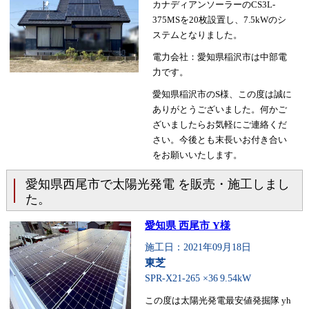
カナディアンソーラーのCS3L-
375MSを20枚設置し、7.5kWのシ
ステムとなりました。
電力会社：愛知県稲沢市は中部電
力です。
愛知県稲沢市のS様、この度は誠に
ありがとうございました。何かご
ざいましたらお気軽にご連絡くだ
さい。今後とも末長いお付き合い
をお願いいたします。
愛知県西尾市で太陽光発電 を販売・施工しまし
た。
愛知県 西尾市 Y様
施工日：2021年09月18日
東芝
SPR-X21-265 ×36
9.54kW
この度は太陽光発電最安値発掘隊 yh