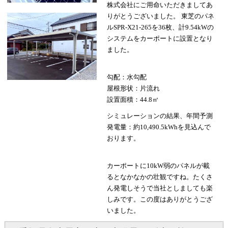
株式会社にご用命いただきましてあ
りがとうございました。 東芝のパネ
ルSPR-X21-265を36枚、計9.54kWの
システムをカーポートに設置となり
ました。
勾配：水勾配
屋根形状：片流れ
設置面積：44.8㎡
シミュレーションの結果、年間予測
発電量：約10,490.5kWhを見込んで
おります。
カーポートに10kW弱のパネルが載
るとなかなかの壮観ですね。たくさ
ん発電しそうで当社としましても楽
しみです。この度はありがとうござ
いました。