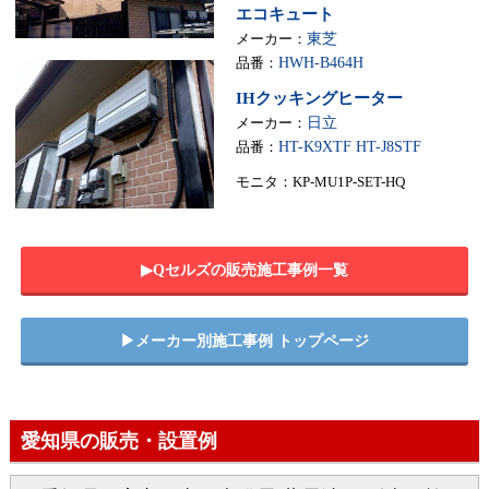
エコキュート
メーカー：
東芝
品番：
HWH-B464H
IHクッキングヒーター
メーカー：
日立
品番：
HT-K9XTF HT-J8STF
モニタ：KP-MU1P-SET-HQ
▶︎Qセルズの販売施工事例一覧
▶︎メーカー別施工事例 トップページ
愛知県の販売・設置例