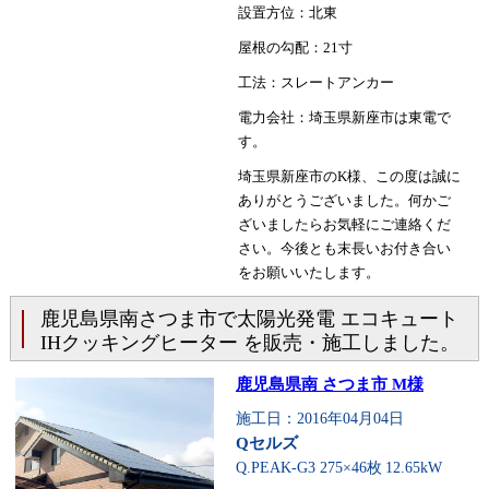
設置方位：北東
屋根の勾配：21寸
工法：スレートアンカー
電力会社：埼玉県新座市は東電で
す。
埼玉県新座市のK様、この度は誠に
ありがとうございました。何かご
ざいましたらお気軽にご連絡くだ
さい。今後とも末長いお付き合い
をお願いいたします。
鹿児島県南さつま市で太陽光発電 エコキュート
IHクッキングヒーター を販売・施工しました。
鹿児島県南 さつま市 M様
施工日：2016年04月04日
Qセルズ
Q.PEAK-G3 275×46枚
12.65kW