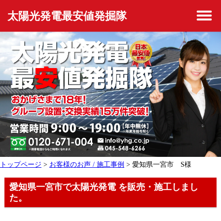
太陽光発電最安値発掘隊
トップページ
>
お客様のお声 / 施工事例
> 愛知県一宮市 S様
愛知県一宮市で太陽光発電 を販売・施工しまし
た。