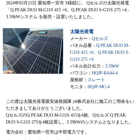
2024年03月21日 愛知県一宮市 S様邸に、 Qセルズの太陽光発電
「Q.PEAK DUO M-G11S 415 ×6、Q.PEAK DUO S-G11S 275 ×4」
3.59kWシステム を販売・設置いたしました。
太陽光発電
メーカー：
Qセルズ
パネル品番：
Q.PEAK DUO M-
G11S 415 ×6、Q.PEAK DUO S-
G11S 275 ×4
パネル合計出力：
3.59kW
パワコン：
HQJP-RA44-4
屋根材：
スレート
モニタ：
HQJP-MC-4
この度は太陽光発電最安値発掘隊 yh株式会社に施工のご用命をい
ただきましてありがとうございました。
QセルズのQ.PEAK DUO M-G11S 415を6枚、Qセルズ Q.PEAK
DUO S-G11S 275を4枚設置し、3.59kWのシステムとなりました。
電力会社：愛知県一宮市は中部電力です。