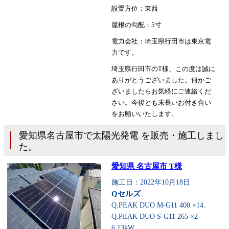
設置方位：東西
屋根の勾配：5寸
電力会社：埼玉県行田市は東京電
力です。
埼玉県行田市のT様、この度は誠に
ありがとうございました。何かご
ざいましたらお気軽にご連絡くだ
さい。今後とも末長いお付き合い
をお願いいたします。
愛知県名古屋市で太陽光発電 を販売・施工しまし
た。
愛知県 名古屋市 T様
施工日：2022年10月18日
Qセルズ
Q.PEAK DUO M-G11 400 ×14、
Q.PEAK DUO S-G11 265 ×2
6.13kW