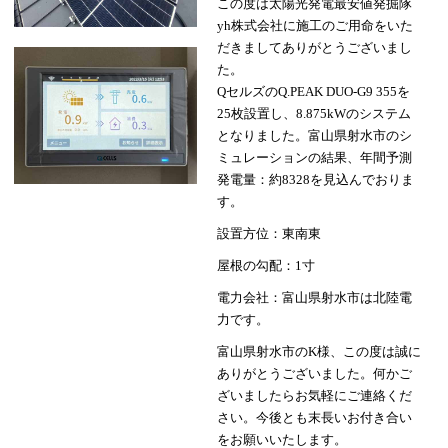
この度は太陽光発電最安値発掘隊
yh株式会社に施工のご用命をいた
だきましてありがとうございまし
た。
QセルズのQ.PEAK DUO-G9 355を
25枚設置し、8.875kWのシステム
となりました。富山県射水市のシ
ミュレーションの結果、年間予測
発電量：約8328を見込んでおりま
す。
設置方位：東南東
屋根の勾配：1寸
電力会社：富山県射水市は北陸電
力です。
富山県射水市のK様、この度は誠に
ありがとうございました。何かご
ざいましたらお気軽にご連絡くだ
さい。今後とも末長いお付き合い
をお願いいたします。