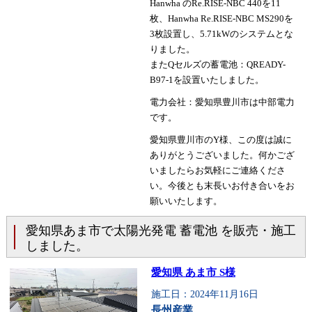
Hanwha のRe.RISE-NBC 440を11
枚、Hanwha Re.RISE-NBC MS290を
3枚設置し、5.71kWのシステムとな
りました。
またQセルズの蓄電池：QREADY-
B97-1を設置いたしました。
電力会社：愛知県豊川市は中部電力
です。
愛知県豊川市のY様、この度は誠に
ありがとうございました。何かござ
いましたらお気軽にご連絡くださ
い。今後とも末長いお付き合いをお
願いいたします。
愛知県あま市で太陽光発電 蓄電池 を販売・施工
しました。
愛知県 あま市 S様
施工日：2024年11月16日
長州産業