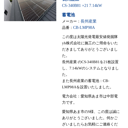
CS-340B81 ×21
7.14kW
蓄電池
メーカー：
長州産業
品番：
CB-LMP98A
この度は太陽光発電最安値発掘隊
yh株式会社に施工のご用命をいた
だきましてありがとうございまし
た。
長州産業 のCS-340B81を21枚設置
し、7.14kWのシステムとなりまし
た。
また長州産業の蓄電池：CB-
LMP98Aを設置いたしました。
電力会社：愛知県あま市は中部電
力です。
愛知県あま市のS様、この度は誠に
ありがとうございました。何かご
ざいましたらお気軽にご連絡くだ