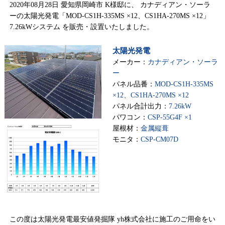
2020年08月28日 愛知県岡崎市 K様邸に、 カナディアン・ソーラ
ーの太陽光発電「MOD-CS1H-335MS ×12、CS1HA-270MS ×12」
7.26kWシステム を販売・設置いたしました。
太陽光発電
メーカー：
カナディアン・ソーラ
ー
パネル品番：
MOD-CS1H-335MS
×12、CS1HA-270MS ×12
パネル合計出力：
7.26kW
パワコン：
CSP-55G4F ×1
屋根材：
金属縦葺
モニタ：
CSP-CM07D
この度は太陽光発電最安値発掘隊 yh株式会社に施工のご用命をい