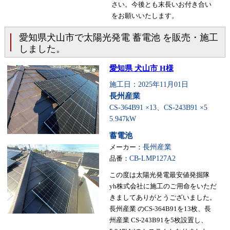
さい。今後とも末長いお付き合い
をお願いいたします。
愛知県犬山市で太陽光発電 蓄電池 を販売・施工
しました。
愛知県 犬山市 H様
施工日：2025年11月01日
長州産業
CS-364B91 ×13、CS-243B91 ×5
5.947kW
蓄電池
メーカー：
長州産業
品番：
CB-LMP127A2
この度は太陽光発電最安値発掘隊
yh株式会社に施工のご用命をいただ
きましてありがとうございました。
長州産業 のCS-364B91を13枚、長
州産業 CS-243B91を5枚設置し、