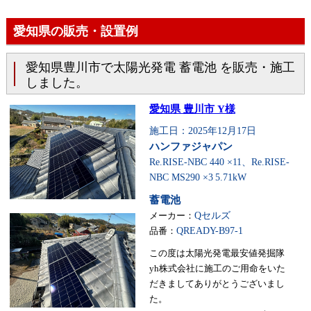
愛知県の販売・設置例
愛知県豊川市で太陽光発電 蓄電池 を販売・施工
しました。
愛知県 豊川市 Y様
施工日：2025年12月17日
ハンファジャパン
Re.RISE-NBC 440 ×11、Re.RISE-
NBC MS290 ×3
5.71kW
蓄電池
メーカー：
Qセルズ
品番：
QREADY-B97-1
この度は太陽光発電最安値発掘隊
yh株式会社に施工のご用命をいた
だきましてありがとうございまし
た。