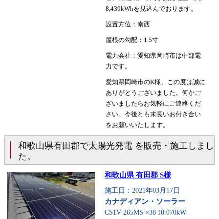
8,439kWhを見込んでおります。
設置方位：南西
屋根の勾配：1.5寸
電力会社：愛知県岡崎市は中部電
力です。
愛知県岡崎市のK様、この度は誠に
ありがとうございました。何かご
ざいましたらお気軽にご連絡くだ
さい。今後とも末長いお付き合い
をお願いいたします。
和歌山県有田郡で太陽光発電 を販売・施工しまし
た。
和歌山県 有田郡 S様
施工日：2021年03月17日
カナディアン・ソーラー
CS1V-265MS ×38
10.070kW