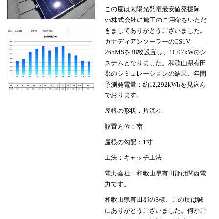
この度は太陽光発電最安値発掘隊
yh株式会社に施工のご用命をいただ
きましてありがとうございました。
カナディアンソーラーのCS1V-
265MSを38枚設置し、10.07kWのシ
ステムとなりました。和歌山県有田
郡のシミュレーションの結果、年間
予測発電量：約12,292kWhを見込ん
でおります。
屋根の形状：片流れ
設置方位：南
屋根の勾配：1寸
工法：キャッチ工法
電力会社：和歌山県有田郡は関西電
力です。
和歌山県有田郡のS様、この度は誠
にありがとうございました。何かご