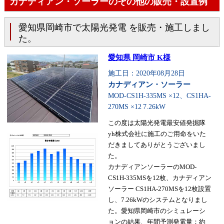
カナディアン・ソーラーのその他の販売・設置例
愛知県岡崎市で太陽光発電 を販売・施工しまし
た。
愛知県 岡崎市 K様
施工日：2020年08月28日
カナディアン・ソーラー
MOD-CS1H-335MS ×12、CS1HA-
270MS ×12
7.26kW
この度は太陽光発電最安値発掘隊
yh株式会社に施工のご用命をいた
だきましてありがとうございまし
た。
カナディアンソーラーのMOD-
CS1H-335MSを12枚、カナディアン
ソーラー CS1HA-270MSを12枚設置
し、7.26kWのシステムとなりまし
た。愛知県岡崎市のシミュレーシ
ョンの結果、年間予測発電量：約