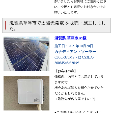
ざいましたらお気軽にご連絡くださ
い。今後とも末長いお付き合いをお
願いいたします。
滋賀県草津市で太陽光発電 を販売・施工しまし
た。
滋賀県 草津市 M様
施工日：2021年10月20日
カナディアン・ソーラー
CS3L-375MS ×12 CS3LA-
300MS×8
6.9kW
【お客様の声】
価格面、内容とても満足しており
ますので
機会あれば知人を紹介させていた
だくかもしれません。
（勤務先が名古屋ですので）
■この度はありがとうございまし