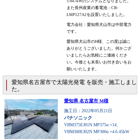
5.947kWのシステムとなりました。
また長州産業の蓄電池：CB-
LMP127A2を設置いたしました。
電力会社：愛知県犬山市は中部電力
です。
愛知県犬山市のH様、この度は誠に
ありがとうございました。何かござ
いましたらお気軽にご連絡くださ
い。今後とも末長いお付き合いをお
願いいたします。
愛知県名古屋市で太陽光発電 を販売・施工しまし
た。
愛知県 名古屋市 M様
施工日：2022年05月21日
パナソニック
VBM375EJ01N MP375α ×14、
VBM300EJ02N MP300α ×4
6.45kW