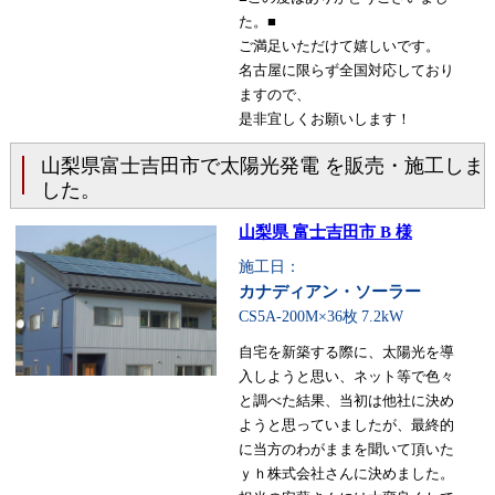
た。■
ご満足いただけて嬉しいです。
名古屋に限らず全国対応しており
ますので、
是非宜しくお願いします！
山梨県富士吉田市で太陽光発電 を販売・施工しま
した。
山梨県 富士吉田市 B 様
施工日：
カナディアン・ソーラー
CS5A-200M×36枚
7.2kW
自宅を新築する際に、太陽光を導
入しようと思い、ネット等で色々
と調べた結果、当初は他社に決め
ようと思っていましたが、最終的
に当方のわがままを聞いて頂いた
ｙｈ株式会社さんに決めました。