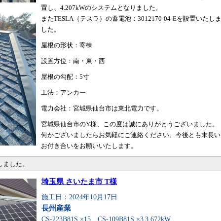
置し、4.207kWのシステムとなりました。
またTESLA（テスラ）の蓄電池：3012170-04-Eを設置いたし
した。
屋根の形状：寄棟
設置方位：南・東・西
屋根の勾配：5寸
工法：アンカー
電力会社：宮城県仙台市は東北電力です。
宮城県仙台市のY様、この度は誠にありがとうございました。
何かございましたらお気軽にご連絡ください。今後とも末長い
お付き合いをお願いいたします。
しました。
埼玉県 さいたま市 T様
施工日：2024年10月17日
長州産業
CS-223B81S ×15、CS-109B81S ×3
3.672kW