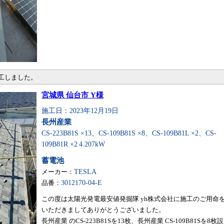
施工しました。
宮城県 仙台市 Y様
施工日：2023年12月19日
長州産業
CS-223B81S ×13、CS-109B81S ×8、CS-109B81L ×2、CS-
109B81R ×2
4.207kW
蓄電池
メーカー：
TESLA
品番：
3012170-04-E
この度は太陽光発電最安値発掘隊 yh株式会社に施工のご用命
いただきましてありがとうございました。
長州産業 のCS-223B81Sを13枚、長州産業 CS-109B81Sを8枚設