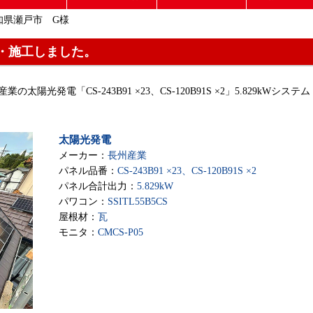
知県瀬戸市 G様
・施工しました。
の太陽光発電「CS-243B91 ×23、CS-120B91S ×2」5.829kWシステム
太陽光発電
メーカー：
長州産業
パネル品番：
CS-243B91 ×23、CS-120B91S ×2
パネル合計出力：
5.829kW
パワコン：
SSITL55B5CS
屋根材：
瓦
モニタ：
CMCS-P05