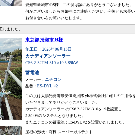
愛知県新城市のS様、この度は誠にありがとうございました。
何かございましたらお気軽にご連絡ください。今後とも末長い
お付き合いをお願いいたします。
施工しました。
東京都 清瀬市 H様
施工日：2026年06月13日
カナディアンソーラー
CS6.2-32TM-310 ×19
5.89kW
蓄電池
メーカー：
ニチコン
品番：
ES-DYL ×2
この度は太陽光発電最安値発掘隊 yh株式会社に施工のご用命
いただきましてありがとうございました。
カナディアンソーラー のCS6.2-32TM-310を19枚設置し、
5.89kWのシステムとなりました。
またニチコンの蓄電池：ES-DYL ×2を設置いたしました。
屋根の形状：寄棟 スーパーガルテクト