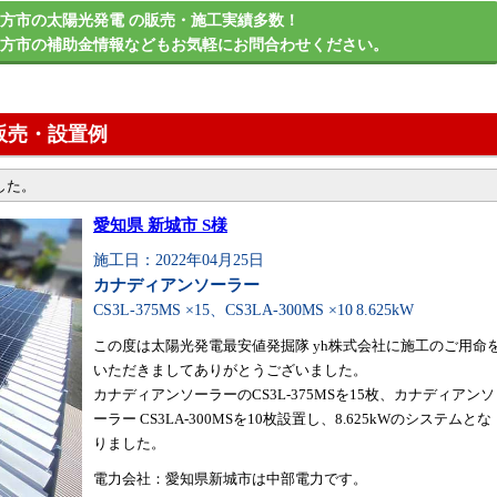
方市の太陽光発電 の販売・施工実績多数！
枚方市の補助金情報などもお気軽にお問合わせください。
販売・設置例
した。
愛知県 新城市 S様
施工日：2022年04月25日
カナディアンソーラー
CS3L-375MS ×15、CS3LA-300MS ×10
8.625kW
この度は太陽光発電最安値発掘隊 yh株式会社に施工のご用命
いただきましてありがとうございました。
カナディアンソーラーのCS3L-375MSを15枚、カナディアンソ
ーラー CS3LA-300MSを10枚設置し、8.625kWのシステムとな
りました。
電力会社：愛知県新城市は中部電力です。