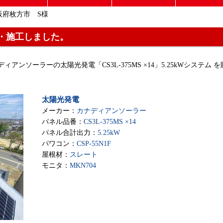
阪府枚方市 S様
・施工しました。
ディアンソーラーの太陽光発電「CS3L-375MS ×14」5.25kWシステム を
太陽光発電
メーカー：
カナディアンソーラー
パネル品番：
CS3L-375MS ×14
パネル合計出力：
5.25kW
パワコン：
CSP-55N1F
屋根材：
スレート
モニタ：
MKN704