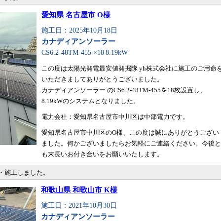
愛知県 名古屋市 O様
施工日：2025年10月18日
カナディアンソーラー
CS6.2-48TM-455 ×18
8.19kW
この度は太陽光発電最安値発掘隊 yh株式会社に施工のご用命
いただきましてありがとうございました。
カナディアンソーラー のCS6.2-48TM-455を18枚設置し、
8.19kWのシステムとなりました。
電力会社：愛知県名古屋市中川区は中部電力です。
愛知県名古屋市中川区のO様、この度は誠にありがとうござい
ました。何かございましたらお気軽にご連絡ください。今後と
も末長いお付き合いをお願いいたします。
売・施工しました。
和歌山県 和歌山市 K様
施工日：2021年10月30日
カナディアンソーラー