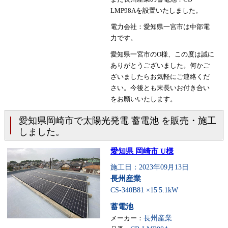
LMP98Aを設置いたしました。
電力会社：愛知県一宮市は中部電
力です。
愛知県一宮市のO様、この度は誠に
ありがとうございました。何かご
ざいましたらお気軽にご連絡くだ
さい。今後とも末長いお付き合い
をお願いいたします。
愛知県岡崎市で太陽光発電 蓄電池 を販売・施工
しました。
愛知県 岡崎市 U様
施工日：2023年09月13日
長州産業
CS-340B81 ×15
5.1kW
蓄電池
メーカー：
長州産業