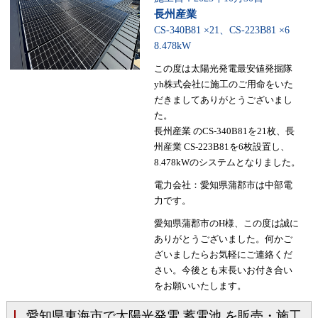
長州産業
CS-340B81 ×21、CS-223B81 ×6
8.478kW
この度は太陽光発電最安値発掘隊
yh株式会社に施工のご用命をいた
だきましてありがとうございまし
た。
長州産業 のCS-340B81を21枚、長
州産業 CS-223B81を6枚設置し、
8.478kWのシステムとなりました。
電力会社：愛知県蒲郡市は中部電
力です。
愛知県蒲郡市のH様、この度は誠に
ありがとうございました。何かご
ざいましたらお気軽にご連絡くだ
さい。今後とも末長いお付き合い
をお願いいたします。
愛知県東海市で太陽光発電 蓄電池 を販売・施工