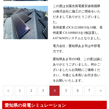
この度は太陽光発電最安値発掘隊
yh株式会社に施工のご用命をいた
だきましてありがとうございまし
た。
長州産業 のCS-223B81Sを19枚、長
州産業 CS-109B81Sを1枚設置し、
4.673kWのシステムとなりました。
電力会社：愛知県あま市は中部電
力です。
愛知県あま市のO様、この度は誠に
ありがとうございました。何かご
ざいましたらお気軽にご連絡くだ
さい。今後とも末長いお付き合い
をお願いいたします。
＜
1
2
3
4
5
6
7
＞
愛知県の発電シミュレーション