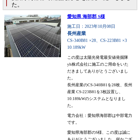
た。
愛知県 海部郡 S様
施工日：2023年10月08日
長州産業
CS-340B81 ×28、CS-223B81 ×3
10.189kW
この度は太陽光発電最安値発掘隊
yh株式会社に施工のご用命をいた
だきましてありがとうございまし
た。
長州産業のCS-340B81を28枚、長州
産業 CS-223B81を3枚設置し、
10.189kWのシステムとなりまし
た。
電力会社：愛知県海部郡は中部電力
です。
愛知県海部郡のS様、この度は誠に
ありがとうございました。何かござ