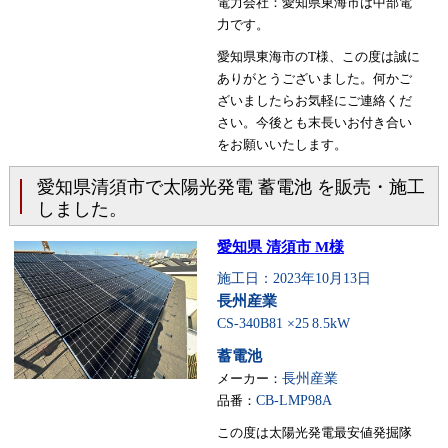
電力会社：愛知県東海市は中部電
力です。
愛知県東海市のT様、この度は誠に
ありがとうございました。何かご
ざいましたらお気軽にご連絡くだ
さい。今後とも末長いお付き合い
をお願いいたします。
愛知県清須市で太陽光発電 蓄電池 を販売・施工
しました。
愛知県 清須市 M様
施工日：2023年10月13日
長州産業
CS-340B81 ×25
8.5kW
蓄電池
メーカー：
長州産業
品番：
CB-LMP98A
この度は太陽光発電最安値発掘隊