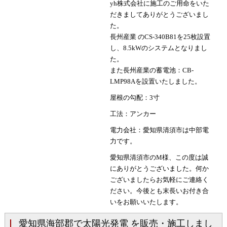
yh株式会社に施工のご用命をいた
だきましてありがとうございまし
た。
長州産業 のCS-340B81を25枚設置
し、8.5kWのシステムとなりまし
た。
また長州産業の蓄電池：CB-
LMP98Aを設置いたしました。
屋根の勾配：3寸
工法：アンカー
電力会社：愛知県清須市は中部電
力です。
愛知県清須市のM様、この度は誠
にありがとうございました。何か
ございましたらお気軽にご連絡く
ださい。今後とも末長いお付き合
いをお願いいたします。
愛知県海部郡で太陽光発電 を販売・施工しまし