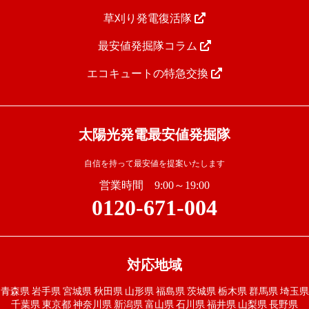
草刈り発電復活隊
最安値発掘隊コラム
エコキュートの特急交換
太陽光発電最安値発掘隊
自信を持って最安値を提案いたします
営業時間 9:00～19:00
0120-671-004
対応地域
青森県
岩手県
宮城県
秋田県
山形県
福島県
茨城県
栃木県
群馬県
埼玉県
千葉県
東京都
神奈川県
新潟県
富山県
石川県
福井県
山梨県
長野県