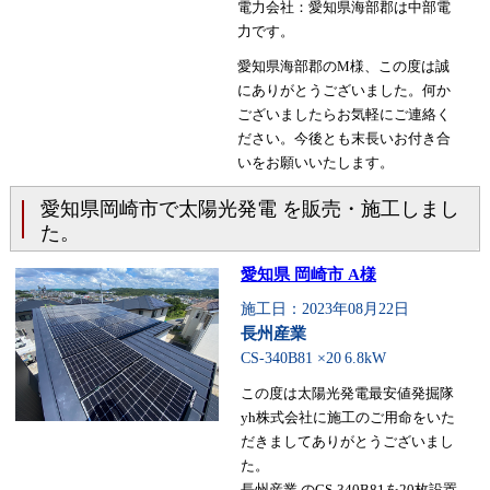
電力会社：愛知県海部郡は中部電
力です。
愛知県海部郡のM様、この度は誠
にありがとうございました。何か
ございましたらお気軽にご連絡く
ださい。今後とも末長いお付き合
いをお願いいたします。
愛知県岡崎市で太陽光発電 を販売・施工しまし
た。
愛知県 岡崎市 A様
施工日：2023年08月22日
長州産業
CS-340B81 ×20
6.8kW
この度は太陽光発電最安値発掘隊
yh株式会社に施工のご用命をいた
だきましてありがとうございまし
た。
長州産業 のCS-340B81を20枚設置