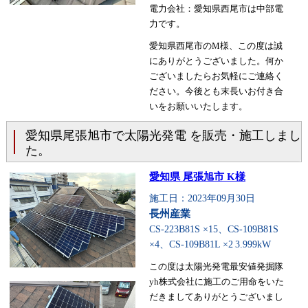
電力会社：愛知県西尾市は中部電
力です。
愛知県西尾市のM様、この度は誠
にありがとうございました。何か
ございましたらお気軽にご連絡く
ださい。今後とも末長いお付き合
いをお願いいたします。
愛知県尾張旭市で太陽光発電 を販売・施工しまし
た。
愛知県 尾張旭市 K様
施工日：2023年09月30日
長州産業
CS-223B81S ×15、CS-109B81S
×4、CS-109B81L ×2
3.999kW
この度は太陽光発電最安値発掘隊
yh株式会社に施工のご用命をいた
だきましてありがとうございまし