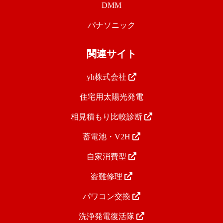
DMM
パナソニック
関連サイト
yh株式会社
住宅用太陽光発電
相見積もり比較診断
蓄電池・V2H
自家消費型
盗難修理
パワコン交換
洗浄発電復活隊