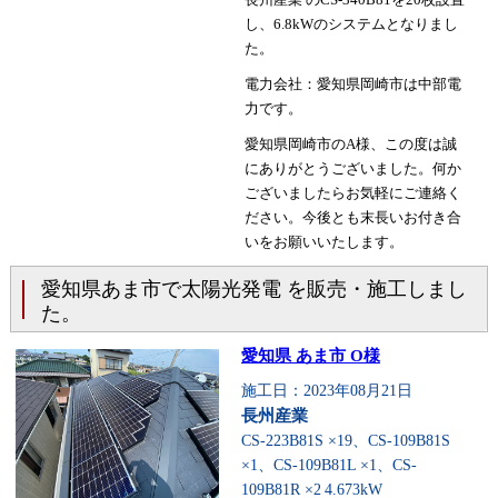
し、6.8kWのシステムとなりまし
た。
電力会社：愛知県岡崎市は中部電
力です。
愛知県岡崎市のA様、この度は誠
にありがとうございました。何か
ございましたらお気軽にご連絡く
ださい。今後とも末長いお付き合
いをお願いいたします。
愛知県あま市で太陽光発電 を販売・施工しまし
た。
愛知県 あま市 O様
施工日：2023年08月21日
長州産業
CS-223B81S ×19、CS-109B81S
×1、CS-109B81L ×1、CS-
109B81R ×2
4.673kW