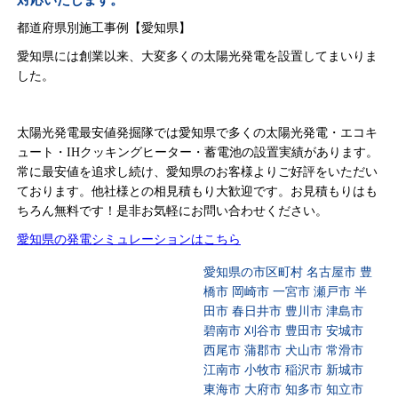
対応いたします。
都道府県別施工事例【愛知県】
愛知県には創業以来、大変多くの太陽光発電を設置してまいりま
した。
太陽光発電最安値発掘隊では愛知県で多くの太陽光発電・エコキ
ュート・IHクッキングヒーター・蓄電池の設置実績があります。
常に最安値を追求し続け、愛知県のお客様よりご好評をいただい
ております。他社様との相見積もり大歓迎です。お見積もりはも
ちろん無料です！是非お気軽にお問い合わせください。
愛知県の発電シミュレーションはこちら
愛知県の市区町村 名古屋市 豊
橋市 岡崎市 一宮市 瀬戸市 半
田市 春日井市 豊川市 津島市
碧南市 刈谷市 豊田市 安城市
西尾市 蒲郡市 犬山市 常滑市
江南市 小牧市 稲沢市 新城市
東海市 大府市 知多市 知立市