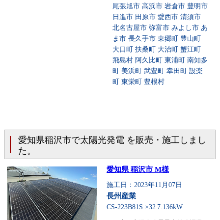
尾張旭市 高浜市 岩倉市 豊明市
日進市 田原市 愛西市 清須市
北名古屋市 弥富市 みよし市 あ
ま市 長久手市 東郷町 豊山町
大口町 扶桑町 大治町 蟹江町
飛島村 阿久比町 東浦町 南知多
町 美浜町 武豊町 幸田町 設楽
町 東栄町 豊根村
愛知県稲沢市で太陽光発電 を販売・施工しまし
た。
愛知県 稲沢市 M様
施工日：2023年11月07日
長州産業
CS-223B81S ×32
7.136kW