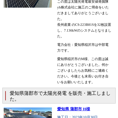
この度は太陽光発電最安値発掘隊
yh株式会社に施工のご用命をいた
だきましてありがとうございまし
た。
長州産業 のCS-223B81Sを32枚設置
し、7.136kWのシステムとなりまし
た。
電力会社：愛知県稲沢市は中部電
力です。
愛知県稲沢市のM様、この度は誠
にありがとうございました。何か
ございましたらお気軽にご連絡く
ださい。今後とも末長いお付き合
いをお願いいたします。
愛知県蒲郡市で太陽光発電 を販売・施工しまし
た。
愛知県 蒲郡市 H様
施工日：2023年10月30日