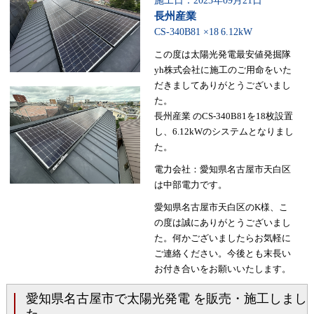
施工日：2023年09月21日
長州産業
CS-340B81 ×18
6.12kW
この度は太陽光発電最安値発掘隊
yh株式会社に施工のご用命をいた
だきましてありがとうございまし
た。
長州産業 のCS-340B81を18枚設置
し、6.12kWのシステムとなりまし
た。
電力会社：愛知県名古屋市天白区
は中部電力です。
愛知県名古屋市天白区のK様、こ
の度は誠にありがとうございまし
た。何かございましたらお気軽に
ご連絡ください。今後とも末長い
お付き合いをお願いいたします。
愛知県名古屋市で太陽光発電 を販売・施工しまし