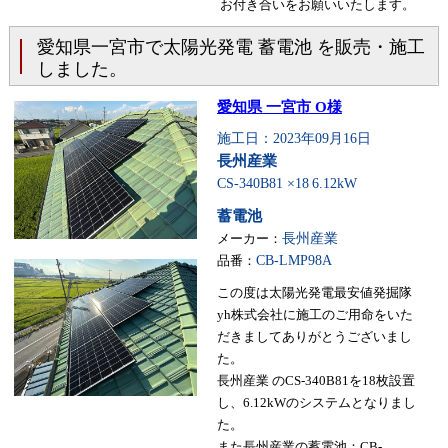
お付き合いをお願いいたします。
愛知県一宮市で太陽光発電 蓄電池 を販売・施工
しました。
愛知県 一宮市 O様
施工日：2023年09月16日
長州産業
CS-340B81 ×18
6.12kW
蓄電池
メーカー：
長州産業
品番：
CB-LMP98A
この度は太陽光発電最安値発掘隊
yh株式会社に施工のご用命をいた
だきましてありがとうございまし
た。
長州産業 のCS-340B81を18枚設置
し、6.12kWのシステムとなりまし
た。
また長州産業の蓄電池：CB-