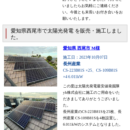
いましたらお気軽にご連絡くださ
い。今後とも末長いお付き合いをお
願いいたします。
愛知県西尾市で太陽光発電 を販売・施工しまし
た。
愛知県 西尾市 M様
施工日：2023年10月07日
長州産業
CS-223B81S ×25、CS-109B81S
×4
6.011kW
この度は太陽光発電最安値発掘隊
yh株式会社に施工のご用命をいた
だきましてありがとうございまし
た。
長州産業のCS-223B81Sを25枚、長
州産業 CS-109B81Sを4枚設置し、
6.011kWのシステムとなりました。