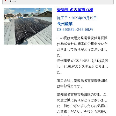
た。
愛知県 名古屋市 O様
施工日：2023年09月19日
長州産業
CS-340B81 ×24
8.16kW
この度は太陽光発電最安値発掘隊
yh株式会社に施工のご用命をいた
だきましてありがとうございまし
た。
長州産業 のCS-340B81を24枚設置
し、8.16kWのシステムとなりまし
た。
電力会社：愛知県名古屋市熱田区
は中部電力です。
愛知県名古屋市熱田区のO様、こ
の度は誠にありがとうございまし
た。何かございましたらお気軽に
ご連絡ください。今後とも末長い