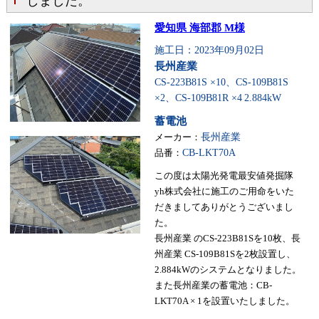
しました。
愛知県 海部郡 M様
施工日：2023年09月02日
長州産業
CS-223B81S ×10、CS-109B81S
×2、CS-109B81R ×4
2.884kW
蓄電池
メーカー：
長州産業
品番：
CB-LKT70A
この度は太陽光発電最安値発掘隊
yh株式会社に施工のご用命をいた
だきましてありがとうございまし
た。
長州産業 のCS-223B81Sを10枚、長
州産業 CS-109B81Sを2枚設置し、
2.884kWのシステムとなりました。
また長州産業の蓄電池：CB-
LKT70A × 1を設置いたしました。