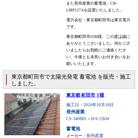
また長州産業の蓄電池：CB-
LMP127Aを設置いたしました。
電力会社：東京都町田市は東京電力
です。
東京都町田市のM様、この度は誠に
ありがとうございました。何かござ
いましたらお気軽にご連絡くださ
い。今後とも末長いお付き合いをお
願いいたします。
東京都町田市で太陽光発電 蓄電池 を販売・施工
しました。
東京都 町田市 T様
施工日：2024年10月10日
長州産業
CS-340B81 ×18
6.12kW
蓄電池
メーカー：
長州産業