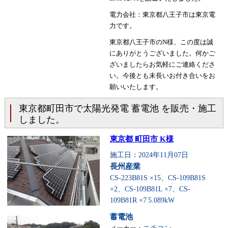
電力会社：東京都八王子市は東京電
力です。
東京都八王子市のN様、この度は誠
にありがとうございました。何かご
ざいましたらお気軽にご連絡くださ
い。今後とも末長いお付き合いをお
願いいたします。
東京都町田市で太陽光発電 蓄電池 を販売・施工
しました。
東京都 町田市 K様
施工日：2024年11月07日
長州産業
CS-223B81S ×15、CS-109B81S
×2、CS-109B81L ×7、CS-
109B81R ×7
5.089kW
蓄電池