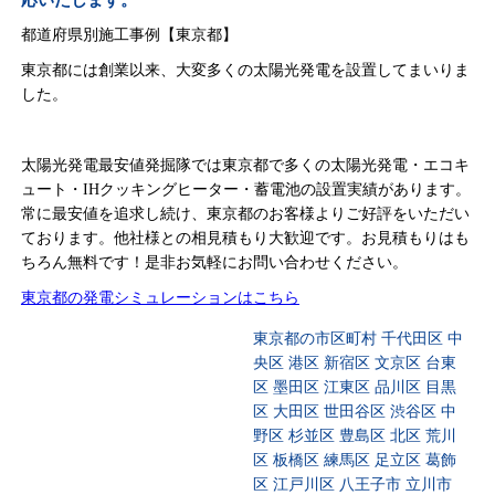
応いたします。
都道府県別施工事例【東京都】
東京都には創業以来、大変多くの太陽光発電を設置してまいりま
した。
太陽光発電最安値発掘隊では東京都で多くの太陽光発電・エコキ
ュート・IHクッキングヒーター・蓄電池の設置実績があります。
常に最安値を追求し続け、東京都のお客様よりご好評をいただい
ております。他社様との相見積もり大歓迎です。お見積もりはも
ちろん無料です！是非お気軽にお問い合わせください。
東京都の発電シミュレーションはこちら
東京都の市区町村 千代田区 中
央区 港区 新宿区 文京区 台東
区 墨田区 江東区 品川区 目黒
区 大田区 世田谷区 渋谷区 中
野区 杉並区 豊島区 北区 荒川
区 板橋区 練馬区 足立区 葛飾
区 江戸川区 八王子市 立川市