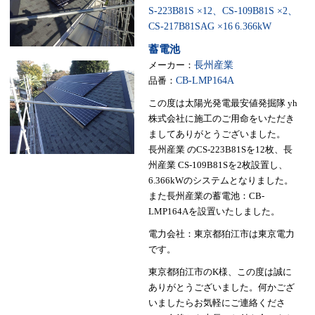
S-223B81S ×12、CS-109B81S ×2、
CS-217B81SAG ×16
6.366kW
蓄電池
メーカー：
長州産業
品番：
CB-LMP164A
この度は太陽光発電最安値発掘隊 yh
株式会社に施工のご用命をいただき
ましてありがとうございました。
長州産業 のCS-223B81Sを12枚、長
州産業 CS-109B81Sを2枚設置し、
6.366kWのシステムとなりました。
また長州産業の蓄電池：CB-
LMP164Aを設置いたしました。
電力会社：東京都狛江市は東京電力
です。
東京都狛江市のK様、この度は誠に
ありがとうございました。何かござ
いましたらお気軽にご連絡くださ