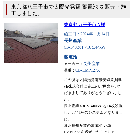
東京都八王子市で太陽光発電 蓄電池 を販売・施
工しました。
東京都 八王子市 N様
施工日：2024年11月14日
長州産業
CS-340B81 ×16
5.44kW
蓄電池
メーカー：
長州産業
品番：
CB-LMP127A
この度は太陽光発電最安値発掘隊
yh株式会社に施工のご用命をいた
だきましてありがとうございまし
た。
長州産業 のCS-340B81を16枚設置
し、5.44kWのシステムとなりまし
た。
また長州産業の蓄電池：CB-
LMP127Aを設置いたしました。