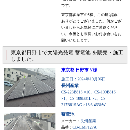
です。
東京都多摩市のS様、この度は誠に
ありがとうございました。何かござ
いましたらお気軽にご連絡くださ
い。今後とも末長いお付き合いをお
願いいたします。
東京都日野市で太陽光発電 蓄電池 を販売・施工
しました。
東京都 日野市 Y様
施工日：2024年10月06日
長州産業
CS-223B81S ×10、CS-109B81S
×1、CS-109B81L ×2、CS-
217B81SAG ×18
6.463kW
蓄電池
メーカー：
長州産業
品番：
CB-LMP127A