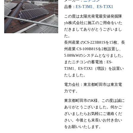
メーカー：
ニチコン
品番：
ES-T3M1、ES-T3X1
この度は太陽光発電最安値発掘隊
yh株式会社に施工のご用命をいた
だきましてありがとうございまし
た。
長州産業 のCS-223B81Sを15枚、長
州産業 CS-109B81Sを2枚設置し、
5.089kWのシステムとなりました。
またニチコンの蓄電池：ES-
T3M1、ES-T3X1（増設）を設置い
たしました。
電力会社：東京都町田市は東京電
力です。
東京都町田市のK様、この度は誠に
ありがとうございました。何かご
ざいましたらお気軽にご連絡くだ
さい。今後とも末長いお付き合い
をお願いいたします。