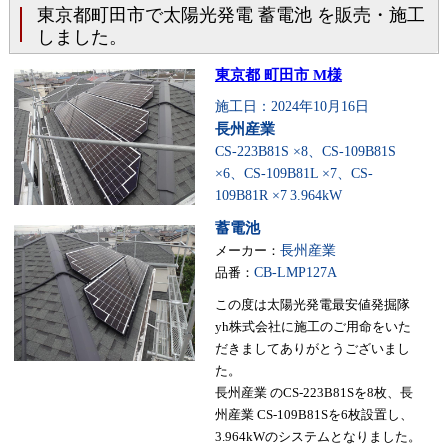
東京都町田市で太陽光発電 蓄電池 を販売・施工
しました。
東京都 町田市 M様
施工日：2024年10月16日
長州産業
CS-223B81S ×8、CS-109B81S
×6、CS-109B81L ×7、CS-
109B81R ×7
3.964kW
蓄電池
メーカー：
長州産業
品番：
CB-LMP127A
この度は太陽光発電最安値発掘隊
yh株式会社に施工のご用命をいた
だきましてありがとうございまし
た。
長州産業 のCS-223B81Sを8枚、長
州産業 CS-109B81Sを6枚設置し、
3.964kWのシステムとなりました。