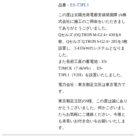
品番：
ES-T3PL1
この度は太陽光発電最安値発掘隊 yh株
式会社に施工のご用命をいただきまし
てありがとうございました。
Qセルズ のQ.TRON M-G2.4+ 430を6
枚、Qセルズ Q.TRON S-G2.4+ 285を3枚
設置し、3.435kWのシステムとなりま
した。
また長府工産の蓄電池：ES-
T3MCK（7.4kWh）、ES-
T3PL1（V2H）を設置いたしました。
電力会社：東京都足立区は東京電力で
す。
東京都足立区のS様、この度は誠にあり
がとうございました。何かございまし
たらお気軽にご連絡ください。今後と
も末長いお付き合いをお願いいたしま
す。