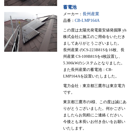
蓄電池
メーカー：
長州産業
品番：
CB-LMP164A
この度は太陽光発電最安値発掘隊 yh
株式会社に施工のご用命をいただき
ましてありがとうございました。
長州産業 のCS-223B81Sを16枚、長
州産業 CS-109B81Sを4枚設置し、
5.306kWのシステムとなりました。
また長州産業の蓄電池：CB-
LMP164Aを設置いたしました。
電力会社：東京都三鷹市は東京電力
です。
東京都三鷹市のI様、この度は誠にあ
りがとうございました。何かござい
ましたらお気軽にご連絡ください。
今後とも末長いお付き合いをお願い
いたします。