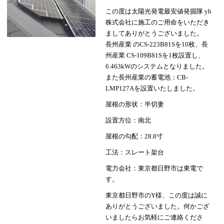
この度は太陽光発電最安値発掘隊 yh
株式会社に施工のご用命をいただき
ましてありがとうございました。
長州産業 のCS-223B81Sを10枚、長
州産業 CS-109B81Sを1枚設置し、
6.463kWのシステムとなりました。
また長州産業の蓄電池：CB-
LMP127Aを設置いたしました。
屋根の形状：半切妻
設置方位：南北
屋根の勾配：28.8寸
工法：スレート架台
電力会社：東京都日野市は東電で
す。
東京都日野市のY様、この度は誠に
ありがとうございました。何かござ
いましたらお気軽にご連絡くださ