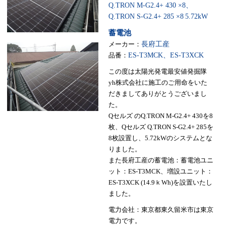
Q.TRON M-G2.4+ 430 ×8、
Q.TRON S-G2.4+ 285 ×8
5.72kW
蓄電池
メーカー：
長府工産
品番：
ES-T3MCK、ES-T3XCK
この度は太陽光発電最安値発掘隊
yh株式会社に施工のご用命をいた
だきましてありがとうございまし
た。
Qセルズ のQ.TRON M-G2.4+ 430を8
枚、Qセルズ Q.TRON S-G2.4+ 285を
8枚設置し、5.72kWのシステムとな
りました。
また長府工産の蓄電池：蓄電池ユニ
ット：ES-T3MCK、増設ユニット：
ES-T3XCK (14.9ｋWh)を設置いたし
ました。
電力会社：東京都東久留米市は東京
電力です。