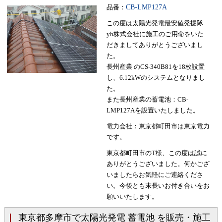
品番：
CB-LMP127A
この度は太陽光発電最安値発掘隊
yh株式会社に施工のご用命をいた
だきましてありがとうございまし
た。
長州産業 のCS-340B81を18枚設置
し、6.12kWのシステムとなりまし
た。
また長州産業の蓄電池：CB-
LMP127Aを設置いたしました。
電力会社：東京都町田市は東京電力
です。
東京都町田市のT様、この度は誠に
ありがとうございました。何かござ
いましたらお気軽にご連絡くださ
い。今後とも末長いお付き合いをお
願いいたします。
東京都多摩市で太陽光発電 蓄電池 を販売・施工