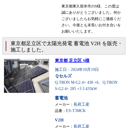
東京都東久留米市のS様、この度は
誠にありがとうございました。何か
ございましたらお気軽にご連絡くだ
さい。今後とも末長いお付き合いを
お願いいたします。
東京都足立区で太陽光発電 蓄電池 V2H を販売・
施工しました。
東京都 足立区 S様
施工日：2024年10月19日
Ｑセルズ
Q.TRON M-G2.4+ 430 ×6、Q.TRON
S-G2.4+ 285 ×3
3.435kW
蓄電池
メーカー：
長府工産
品番：
ES-T3MCK
V2H
メーカー：
長府工産