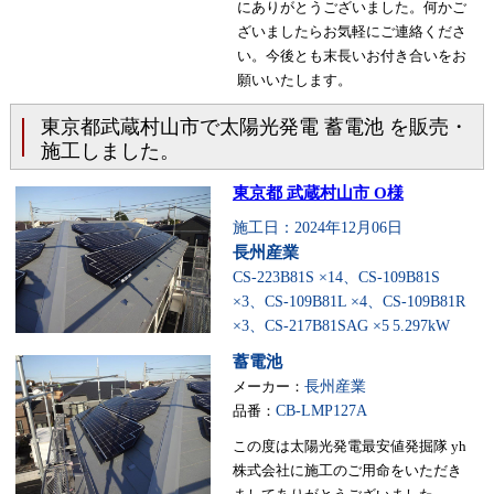
にありがとうございました。何かご
ざいましたらお気軽にご連絡くださ
い。今後とも末長いお付き合いをお
願いいたします。
東京都武蔵村山市で太陽光発電 蓄電池 を販売・
施工しました。
東京都 武蔵村山市 O様
施工日：2024年12月06日
長州産業
CS-223B81S ×14、CS-109B81S
×3、CS-109B81L ×4、CS-109B81R
×3、CS-217B81SAG ×5
5.297kW
蓄電池
メーカー：
長州産業
品番：
CB-LMP127A
この度は太陽光発電最安値発掘隊 yh
株式会社に施工のご用命をいただき