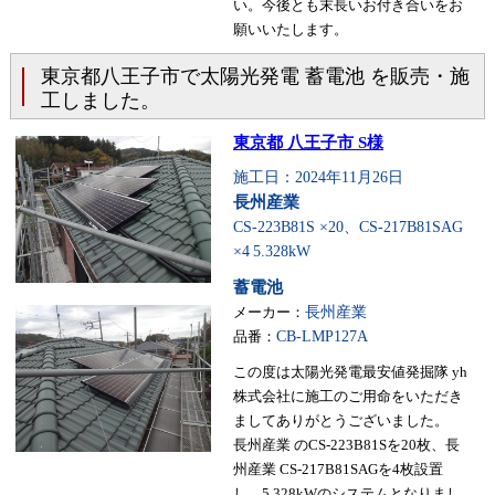
い。今後とも末長いお付き合いをお
願いいたします。
東京都八王子市で太陽光発電 蓄電池 を販売・施
工しました。
東京都 八王子市 S様
施工日：2024年11月26日
長州産業
CS-223B81S ×20、CS-217B81SAG
×4
5.328kW
蓄電池
メーカー：
長州産業
品番：
CB-LMP127A
この度は太陽光発電最安値発掘隊 yh
株式会社に施工のご用命をいただき
ましてありがとうございました。
長州産業 のCS-223B81Sを20枚、長
州産業 CS-217B81SAGを4枚設置
し、5.328kWのシステムとなりまし