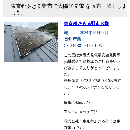
東京都あきる野市で太陽光発電 を販売・施工しま
した。
東京都 あきる野市 K様
施工日：2024年10月27日
長州産業
CS-340B81 ×15
5.1kW
この度は太陽光発電最安値発掘隊
yh株式会社に施工のご用命をいた
だきましてありがとうございまし
た。
長州産業 のCS-340B81を15枚設置
し、5.1kWのシステムとなりまし
た。
屋根の勾配：5寸
工法：キャッチ工法
電力会社：東京都あきる野市は東
京電力です。