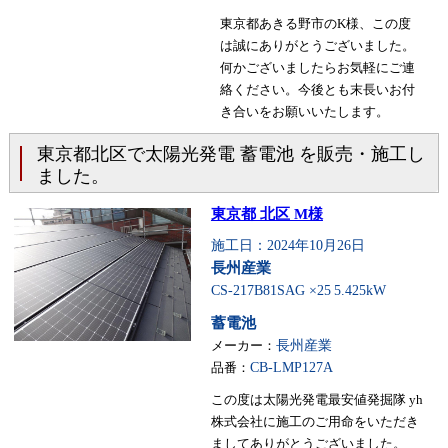
東京都あきる野市のK様、この度
は誠にありがとうございました。
何かございましたらお気軽にご連
絡ください。今後とも末長いお付
き合いをお願いいたします。
東京都北区で太陽光発電 蓄電池 を販売・施工し
ました。
東京都 北区 M様
施工日：2024年10月26日
長州産業
CS-217B81SAG ×25
5.425kW
蓄電池
メーカー：
長州産業
品番：
CB-LMP127A
この度は太陽光発電最安値発掘隊 yh
株式会社に施工のご用命をいただき
ましてありがとうございました。