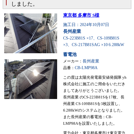
しました。
東京都 多摩市 S様
施工日：2024年10月07日
長州産業
CS-223B81S ×17、CS-109B81S
×3、CS-217B81SAG ×10
6.288kW
蓄電池
メーカー：
長州産業
品番：
CB-LMP98A
この度は太陽光発電最安値発掘隊 yh
株式会社に施工のご用命をいただき
ましてありがとうございました。
長州産業 のCS-223B81Sを17枚、長
州産業 CS-109B81Sを3枚設置し、
6.288kWのシステムとなりました。
また長州産業の蓄電池：CB-
LMP98Aを設置いたしました。
電力会社：東京都多摩市は東京電力