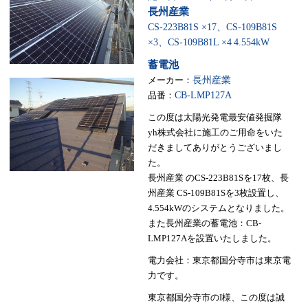
長州産業
CS-223B81S ×17、CS-109B81S
×3、CS-109B81L ×4
4.554kW
蓄電池
メーカー：
長州産業
品番：
CB-LMP127A
この度は太陽光発電最安値発掘隊
yh株式会社に施工のご用命をいた
だきましてありがとうございまし
た。
長州産業 のCS-223B81Sを17枚、長
州産業 CS-109B81Sを3枚設置し、
4.554kWのシステムとなりました。
また長州産業の蓄電池：CB-
LMP127Aを設置いたしました。
電力会社：東京都国分寺市は東京電
力です。
東京都国分寺市のI様、この度は誠