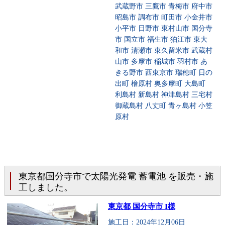
武蔵野市 三鷹市 青梅市 府中市
昭島市 調布市 町田市 小金井市
小平市 日野市 東村山市 国分寺
市 国立市 福生市 狛江市 東大
和市 清瀬市 東久留米市 武蔵村
山市 多摩市 稲城市 羽村市 あ
きる野市 西東京市 瑞穂町 日の
出町 檜原村 奥多摩町 大島町
利島村 新島村 神津島村 三宅村
御蔵島村 八丈町 青ヶ島村 小笠
原村
東京都国分寺市で太陽光発電 蓄電池 を販売・施
工しました。
東京都 国分寺市 I様
施工日：2024年12月06日