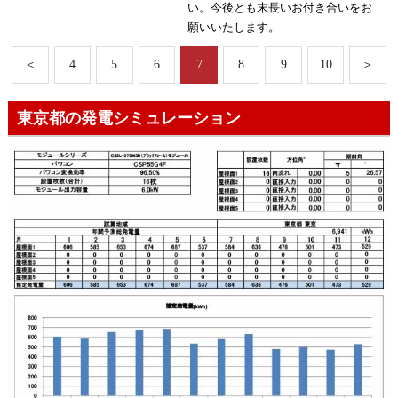
い。今後とも末長いお付き合いをお
願いいたします。
＜
4
5
6
7
8
9
10
＞
東京都の発電シミュレーション