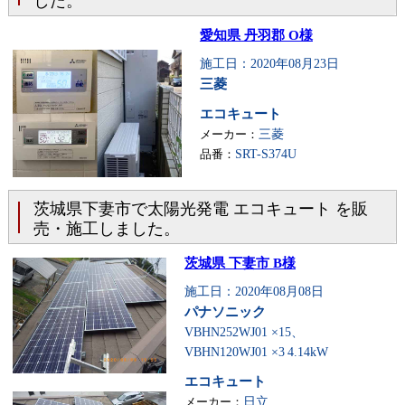
した。
愛知県 丹羽郡 O様
施工日：2020年08月23日
三菱
エコキュート
メーカー：
三菱
品番：
SRT-S374U
茨城県下妻市で太陽光発電 エコキュート を販
売・施工しました。
茨城県 下妻市 B様
施工日：2020年08月08日
パナソニック
VBHN252WJ01 ×15、
VBHN120WJ01 ×3
4.14kW
エコキュート
メーカー：
日立