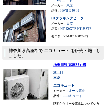
エコキュート
メーカー：
東芝
品番：
HWH-B464H
IHクッキングヒーター
メーカー：
日立
品番：
HT-K9XTF HT-J8STF
モニタ：KP-MU1P-SET-HQ
神奈川県高座郡で エコキュート を販売・施工し
ました。
神奈川県 高座郡 H様
施工日：
三菱
エコキュート
メーカー：
オール電化
品番：
エコキュート
以前からオール電化についていろ