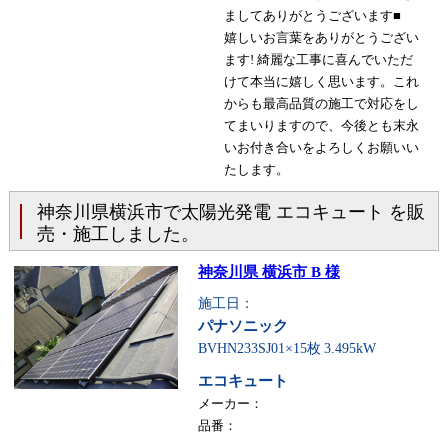
ましてありがとうございます■
嬉しいお言葉をありがとうござい
ます! 綺麗な工事に喜んでいただ
けて本当に嬉しく思います。これ
からも最高品質の施工で対応をし
てまいりますので、今後とも末永
いお付き合いをよろしくお願いい
たします。
神奈川県横浜市で太陽光発電 エコキュート を販
売・施工しました。
神奈川県 横浜市 B 様
施工日：
パナソニック
BVHN233SJ01×15枚
3.495kW
エコキュート
メーカー：
品番：