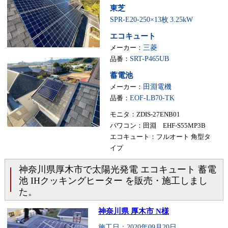
東芝
SPR-E20-250×13枚
3.25kW
エコキュート
メーカー：
三菱
品番：
SRT-P465UB
蓄電池
メーカー：
田淵電機
品番：
EOF-LB70-TK
モニタ：ZDIS-27ENB01
パワコン：田淵 EHF-S55MP3B
エコキュート：フルオート 角型タ
イプ
神奈川県厚木市で太陽光発電 エコキュート 蓄電
池 IHクッキングヒーター を販売・施工しまし
た。
神奈川県 厚木市 N様
施工日：2020年09月20日