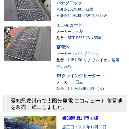
パナソニック
VBHN252WJ01×12枚
VBHN120WJ01×3枚
3.384kW
エコキュート
メーカー：
三菱
品番：
SRT-P555UB（550ℓ）
蓄電池
メーカー：
パナソニック
品番：
LJB1156 リチウムイオン蓄電
池5.6kWh
IHクッキングヒーター
メーカー：
日立
品番：
HT-M350KTWF（K）
愛知県豊川市で太陽光発電 エコキュート 蓄電池
を販売・施工しました。
愛知県 豊川市 H様
施工日：2020年12月05日