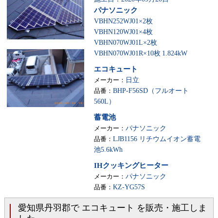
パナソニック
VBHN252WJ01×2枚
VBHN120WJ01×4枚
VBHN070WJ01L×2枚
VBHN070WJ01R×10枚
1.824kW
エコキュート
メーカー：
日立
品番：
BHP-F56SD（フルオート
560L）
蓄電池
メーカー：
パナソニック
品番：
LJB1156 リチウムイオン蓄電
池5.6kWh
IHクッキングヒーター
メーカー：
パナソニック
品番：
KZ-YG57S
愛知県丹羽郡で エコキュート を販売・施工しま