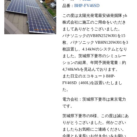
品番：
BHP-FV46SD
この度は太陽光発電最安値発掘隊 yh
株式会社に施工のご用命をいただき
ましてありがとうございました。
パナソニックのVBHN252WJ01を15
枚、パナソニック VBHN120WJ01を3
枚設置し、4.14kWのシステムとなり
ました。茨城県下妻市のシミュレー
ションの結果、年間予測発電量：約
4,748kWhを見込んでおります。
また日立のエコキュートBHP-
FV46SD（460L)を設置いたしまし
た。
電力会社：茨城県下妻市は東京電力
です。
茨城県下妻市のB様、この度は誠にあ
りがとうございました。何かござい
ましたらお気軽にご連絡ください。
今後とも末長いお付き合いをお願い