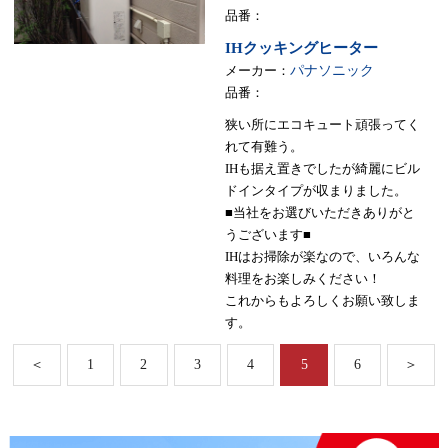
品番：
IHクッキングヒーター
メーカー：
パナソニック
品番：
狭い所にエコキュート頑張ってく
れて有難う。
IHも据え置きでしたが綺麗にビル
ドインタイプが収まりました。
■当社をお選びいただきありがと
うございます■
IHはお掃除が楽なので、いろんな
料理をお楽しみください！
これからもよろしくお願い致しま
す。
＜
1
2
3
4
5
6
＞