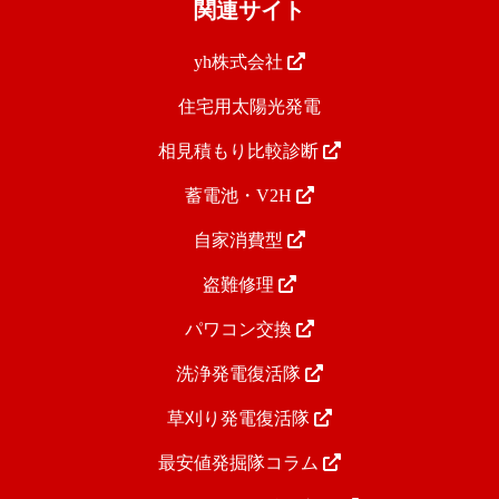
関連サイト
yh株式会社
住宅用太陽光発電
相見積もり比較診断
蓄電池・V2H
自家消費型
盗難修理
パワコン交換
洗浄発電復活隊
草刈り発電復活隊
最安値発掘隊コラム