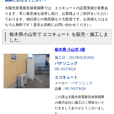
掘隊にお任せください！
太陽光発電最安値発掘隊では、エコキュートの設置実績が多数あ
ります。常に最安値を追求し続け、お客様よりご好評をいただい
ております。他社様との相見積もり大歓迎です。お見積もりはも
ちろん無料です！是非お気軽にお問い合わせください。
栃木県小山市で エコキュート を販売・施工しま
した。
栃木県 小山市 I様
施工日：2021年02月20日
パナソニック
HE-NS37KQS
エコキュート
メーカー：
パナソニック
品番：
HE-NS37KQS
この度は太陽光発電最安値発掘隊
yh株式会社に施工のご用命をいた
だきましてありがとうございまし
た。